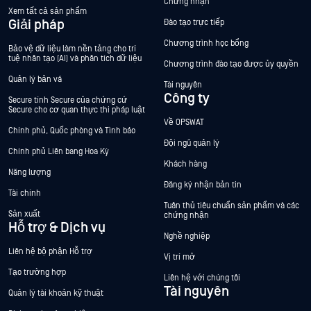
Chứng nhận
Xem tất cả sản phẩm
Giải pháp
Đào tạo trực tiếp
Chương trình học bổng
Bảo vệ dữ liệu làm nền tảng cho trí
tuệ nhân tạo (AI) và phân tích dữ liệu
Chương trình đào tạo được ủy quyền
Quản lý bản vá
Tài nguyên
Công ty
Secure tính Secure của chứng cứ
Secure cho cơ quan thực thi pháp luật
Về OPSWAT
Chính phủ, Quốc phòng và Tình báo
Đội ngũ quản lý
Chính phủ Liên bang Hoa Kỳ
Khách hàng
Năng lượng
Đăng ký nhận bản tin
Tài chính
Tuân thủ tiêu chuẩn sản phẩm và các
Sản xuất
chứng nhận
Hỗ trợ & Dịch vụ
Nghề nghiệp
Liên hệ bộ phận Hỗ trợ
Vị trí mở
Tạo trường hợp
Liên hệ với chúng tôi
Tài nguyên
Quản lý tài khoản kỹ thuật