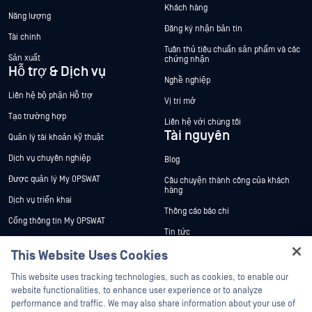
Khách hàng
Năng lượng
Đăng ký nhận bản tin
Tài chính
Tuân thủ tiêu chuẩn sản phẩm và các
Sản xuất
chứng nhận
Hỗ trợ & Dịch vụ
Nghề nghiệp
Liên hệ bộ phận Hỗ trợ
Vị trí mở
Tạo trường hợp
Liên hệ với chúng tôi
Tài nguyên
Quản lý tài khoản kỹ thuật
Dịch vụ chuyên nghiệp
Blog
Được quản lý My OPSWAT
Câu chuyện thành công của khách
hàng
Dịch vụ triển khai
Thông cáo báo chí
Cổng thông tin My OPSWAT
Tin tức
Tài liệu kỹ thuật
This Website Uses Cookies
Sự kiện
Đào tạo
Hey there!
Hội thảo trên trực tuyến
This website uses tracking technologies, such as cookies, to enable our
Chương trình Xử lý Lỗ hổng Bảo mật
I'm Ozzy, your OPSWAT virtual assistant.
website functionalities, to enhance user experience or to analyze
Đối tác
Datasheets
How can I help you secure what's critical
performance and traffic. We may also share information about your use of