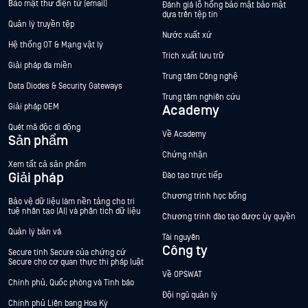
Bảo mật thư điện tử (email)
Đánh giá lỗ hổng bảo mật bảo mật
dựa trên tệp tin
Quản lý truyền tệp
Nước xuất xứ
Hệ thống OT & Mạng vật lý
Trích xuất lưu trữ
Giải pháp đa miền
Trung tâm Công nghệ
Data Diodes & Security Gateways
Trung tâm nghiên cứu
Giải pháp OEM
Academy
Quét mã độc di động
Về Academy
Sản phẩm
Chứng nhận
Xem tất cả sản phẩm
Giải pháp
Đào tạo trực tiếp
Chương trình học bổng
Bảo vệ dữ liệu làm nền tảng cho trí
tuệ nhân tạo (AI) và phân tích dữ liệu
Chương trình đào tạo được ủy quyền
Quản lý bản vá
Tài nguyên
Công ty
Secure tính Secure của chứng cứ
Secure cho cơ quan thực thi pháp luật
Về OPSWAT
Chính phủ, Quốc phòng và Tình báo
Đội ngũ quản lý
Chính phủ Liên bang Hoa Kỳ