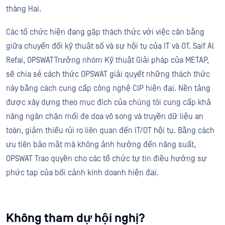
tháng Hai.
Các tổ chức hiện đang gặp thách thức với việc cân bằng
giữa chuyển đổi kỹ thuật số và sự hội tụ của IT và OT. Saif Al
Refai, OPSWATTrưởng nhóm Kỹ thuật Giải pháp của METAP,
sẽ chia sẻ cách thức OPSWAT giải quyết những thách thức
này bằng cách cung cấp công nghệ CIP hiện đại. Nền tảng
được xây dựng theo mục đích của chúng tôi cung cấp khả
năng ngăn chặn mối đe dọa vô song và truyền dữ liệu an
toàn, giảm thiểu rủi ro liên quan đến IT/OT hội tụ. Bằng cách
ưu tiên bảo mật mà không ảnh hưởng đến năng suất,
OPSWAT Trao quyền cho các tổ chức tự tin điều hướng sự
phức tạp của bối cảnh kinh doanh hiện đại.
Không tham dự hội nghị?