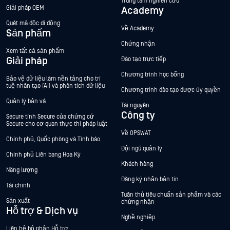
Trung tâm nghiên cứu
Giải pháp OEM
Academy
Quét mã độc di động
Về Academy
Sản phẩm
Chứng nhận
Xem tất cả sản phẩm
Giải pháp
Đào tạo trực tiếp
Chương trình học bổng
Bảo vệ dữ liệu làm nền tảng cho trí
tuệ nhân tạo (AI) và phân tích dữ liệu
Chương trình đào tạo được ủy quyền
Quản lý bản vá
Tài nguyên
Công ty
Secure tính Secure của chứng cứ
Secure cho cơ quan thực thi pháp luật
Về OPSWAT
Chính phủ, Quốc phòng và Tình báo
Đội ngũ quản lý
Chính phủ Liên bang Hoa Kỳ
Khách hàng
Năng lượng
Đăng ký nhận bản tin
Tài chính
Tuân thủ tiêu chuẩn sản phẩm và các
Sản xuất
chứng nhận
Hỗ trợ & Dịch vụ
Nghề nghiệp
Liên hệ bộ phận Hỗ trợ