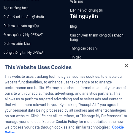
Vị trí mở
Tạo trường hợp
Liên hệ với chúng tôi
Tài nguyên
Quản lý tài khoản kỹ thuật
Dịch vụ chuyên nghiệp
Blog
Được quản lý My OPSWAT
Câu chuyện thành công của khách
hàng
Dịch vụ triển khai
Thông cáo báo chí
Cổng thông tin My OPSWAT
Tin tức
Tài liệu kỹ thuật
This Website Uses Cookies
Sự kiện
Đào tạo
Hey there!
Hội thảo trên trực tuyến
This website uses tracking technologies, such as cookies, to enable our
Chương trình Xử lý Lỗ hổng Bảo mật
I'm Ozzy, your OPSWAT virtual assistant.
website functionalities, to enhance user experience or to analyze
Đối tác
Datasheets
How can I help you secure what's critical
performance and traffic. We may also share information about your use of
White Papers
today?
our site with our social media, advertising, and analytics partners. This
Chứng nhận
allows us to perform targeted advertising and to select ads and content
Công cụ miễn phí
Đối tác công nghệ
that will be more relevant to you. By clicking “Accept All,” you agree to
your personal data being processed by all cookies and other technologies
Chương trình đối tác kênh phân phối
on our website. Click “Reject All” to refuse, or “Manage My Preferences” to
manage your choices. See our Cookie Policy for more details on the how
we process your data through cookies and similar technologies:
Cookie
©2026 OPSWAT Công ty TNHH. Mọi quyền được bảo lưu. OPSWAT , MetaDefender
Metascan, MetaAccess , cái OPSWAT Logo, Không tin tưởng bất kỳ tệp tin nào.