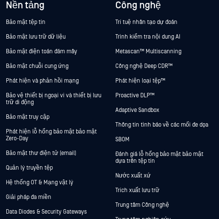
Nền tảng
Công nghệ
Bảo mật tệp tin
Trí tuệ nhân tạo dự đoán
Bảo mật lưu trữ dữ liệu
Trình kiểm tra nội dung AI
Bảo mật điện toán đám mây
Metascan™ Multiscanning
Bảo mật chuỗi cung ứng
Công nghệ Deep CDR™
Phát hiện và phản hồi mạng
Phát hiện loại tệp™
Bảo vệ thiết bị ngoại vi và thiết bị lưu
Proactive DLP™
trữ di động
Adaptive Sandbox
Bảo mật truy cập
Thông tin tình báo về các mối đe dọa
Phát hiện lỗ hổng bảo mật bảo mật
Zero-Day
SBOM
Bảo mật thư điện tử (email)
Đánh giá lỗ hổng bảo mật bảo mật
dựa trên tệp tin
Quản lý truyền tệp
Nước xuất xứ
Hệ thống OT & Mạng vật lý
Trích xuất lưu trữ
Giải pháp đa miền
Trung tâm Công nghệ
Data Diodes & Security Gateways