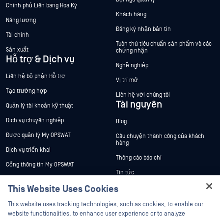
Chính phủ Liên bang Hoa Kỳ
Khách hàng
Năng lượng
Đăng ký nhận bản tin
Tài chính
Tuân thủ tiêu chuẩn sản phẩm và các
Sản xuất
chứng nhận
Hỗ trợ & Dịch vụ
Nghề nghiệp
Liên hệ bộ phận Hỗ trợ
Vị trí mở
Tạo trường hợp
Liên hệ với chúng tôi
Tài nguyên
Quản lý tài khoản kỹ thuật
Dịch vụ chuyên nghiệp
Blog
Được quản lý My OPSWAT
Câu chuyện thành công của khách
hàng
Dịch vụ triển khai
Thông cáo báo chí
Cổng thông tin My OPSWAT
Tin tức
Tài liệu kỹ thuật
This Website Uses Cookies
Sự kiện
Đào tạo
Hey there!
Hội thảo trên trực tuyến
This website uses tracking technologies, such as cookies, to enable our
Chương trình Xử lý Lỗ hổng Bảo mật
I'm Ozzy, your OPSWAT virtual assistant.
website functionalities, to enhance user experience or to analyze
Đối tác
Datasheets