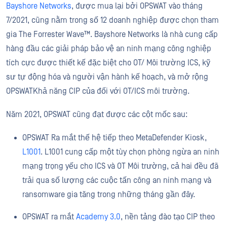
Bayshore Networks
, được mua lại bởi OPSWAT vào tháng
7/2021, cũng nằm trong số 12 doanh nghiệp được chọn tham
gia The Forrester Wave™. Bayshore Networks là nhà cung cấp
hàng đầu các giải pháp bảo vệ an ninh mạng công nghiệp
tích cực được thiết kế đặc biệt cho OT/ Môi trường ICS, kỹ
sư tự động hóa và người vận hành kế hoạch, và mở rộng
OPSWATKhả năng CIP của đối với OT/ICS môi trường.
Năm 2021, OPSWAT cũng đạt được các cột mốc sau:
OPSWAT Ra mắt thế hệ tiếp theo MetaDefender Kiosk,
L1001
. L1001 cung cấp một tùy chọn phòng ngừa an ninh
mạng trọng yếu cho ICS và OT Môi trường, cả hai đều đã
trải qua số lượng các cuộc tấn công an ninh mạng và
ransomware gia tăng trong những tháng gần đây.
OPSWAT ra mắt
Academy 3.0
, nền tảng đào tạo CIP theo