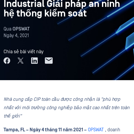
Industrial Giải pháp an ninh
hệ thống kiểm soát
Qua
OPSWAT
Ngày 4, 2021
Chia sẻ bài viết này
Nhà cung cấp CIP toàn cầu được công nhận là "phù hợp
nhất với môi trường công nghiệp bảo mật cao nhất trên toàn
thế giới"
Tampa, FL – Ngày 4 tháng 11 năm 2021 –
OPSWAT
, doanh