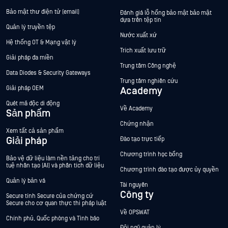
Bảo mật thư điện tử (email)
Đánh giá lỗ hổng bảo mật bảo mật
dựa trên tệp tin
Quản lý truyền tệp
Nước xuất xứ
Hệ thống OT & Mạng vật lý
Trích xuất lưu trữ
Giải pháp đa miền
Trung tâm Công nghệ
Data Diodes & Security Gateways
Trung tâm nghiên cứu
Giải pháp OEM
Academy
Quét mã độc di động
Về Academy
Sản phẩm
Chứng nhận
Xem tất cả sản phẩm
Giải pháp
Đào tạo trực tiếp
Chương trình học bổng
Bảo vệ dữ liệu làm nền tảng cho trí
tuệ nhân tạo (AI) và phân tích dữ liệu
Chương trình đào tạo được ủy quyền
Quản lý bản vá
Tài nguyên
Công ty
Secure tính Secure của chứng cứ
Secure cho cơ quan thực thi pháp luật
Về OPSWAT
Chính phủ, Quốc phòng và Tình báo
Đội ngũ quản lý