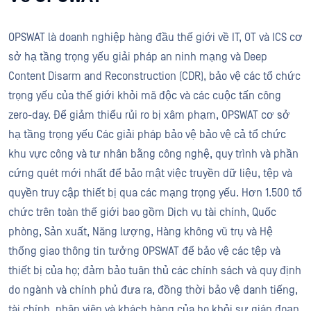
OPSWAT là doanh nghiệp hàng đầu thế giới về IT, OT và ICS cơ
sở hạ tầng trọng yếu giải pháp an ninh mạng và Deep
Content Disarm and Reconstruction (CDR), bảo vệ các tổ chức
trọng yếu của thế giới khỏi mã độc và các cuộc tấn công
zero-day. Để giảm thiểu rủi ro bị xâm phạm, OPSWAT cơ sở
hạ tầng trọng yếu Các giải pháp bảo vệ bảo vệ cả tổ chức
khu vực công và tư nhân bằng công nghệ, quy trình và phần
cứng quét mới nhất để bảo mật việc truyền dữ liệu, tệp và
quyền truy cập thiết bị qua các mạng trọng yếu. Hơn 1.500 tổ
chức trên toàn thế giới bao gồm Dịch vụ tài chính, Quốc
phòng, Sản xuất, Năng lượng, Hàng không vũ trụ và Hệ
thống giao thông tin tưởng OPSWAT để bảo vệ các tệp và
thiết bị của họ; đảm bảo tuân thủ các chính sách và quy định
do ngành và chính phủ đưa ra, đồng thời bảo vệ danh tiếng,
tài chính, nhân viên và khách hàng của họ khỏi sự gián đoạn