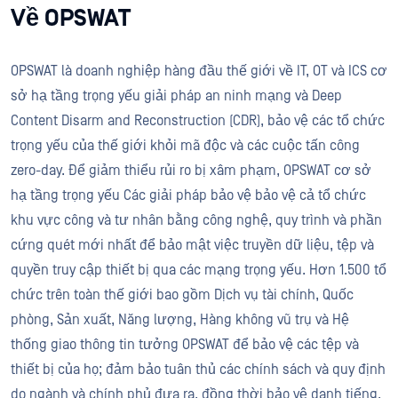
Về OPSWAT
OPSWAT là doanh nghiệp hàng đầu thế giới về IT, OT và ICS cơ
sở hạ tầng trọng yếu giải pháp an ninh mạng và Deep
Content Disarm and Reconstruction (CDR), bảo vệ các tổ chức
trọng yếu của thế giới khỏi mã độc và các cuộc tấn công
zero-day. Để giảm thiểu rủi ro bị xâm phạm, OPSWAT cơ sở
hạ tầng trọng yếu Các giải pháp bảo vệ bảo vệ cả tổ chức
khu vực công và tư nhân bằng công nghệ, quy trình và phần
cứng quét mới nhất để bảo mật việc truyền dữ liệu, tệp và
quyền truy cập thiết bị qua các mạng trọng yếu. Hơn 1.500 tổ
chức trên toàn thế giới bao gồm Dịch vụ tài chính, Quốc
phòng, Sản xuất, Năng lượng, Hàng không vũ trụ và Hệ
thống giao thông tin tưởng OPSWAT để bảo vệ các tệp và
thiết bị của họ; đảm bảo tuân thủ các chính sách và quy định
do ngành và chính phủ đưa ra, đồng thời bảo vệ danh tiếng,