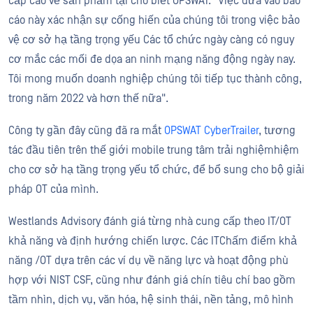
cấp cao về sản phẩm tại cho biết OPSWAT. "Việc đưa vào báo
cáo này xác nhận sự cống hiến của chúng tôi trong việc bảo
vệ cơ sở hạ tầng trọng yếu Các tổ chức ngày càng có nguy
cơ mắc các mối đe dọa an ninh mạng năng động ngày nay.
Tôi mong muốn doanh nghiệp chúng tôi tiếp tục thành công,
trong năm 2022 và hơn thế nữa".
Công ty gần đây cũng đã ra mắt
OPSWAT CyberTrailer
, tương
tác đầu tiên trên thế giới mobile trung tâm trải nghiệmhiệm
cho cơ sở hạ tầng trọng yếu tổ chức, để bổ sung cho bộ giải
pháp OT của mình.
Westlands Advisory đánh giá từng nhà cung cấp theo IT/OT
khả năng và định hướng chiến lược. Các ITChấm điểm khả
năng /OT dựa trên các ví dụ về năng lực và hoạt động phù
hợp với NIST CSF, cũng như đánh giá chín tiêu chí bao gồm
tầm nhìn, dịch vụ, văn hóa, hệ sinh thái, nền tảng, mô hình