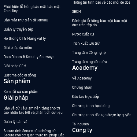
Thông tin tình báo về các mối đe dọa
Phát hiện lỗ hổng bảo mật bảo mật
Zero-Day
SBOM
Bảo mật thư điện tử (email)
Đánh giá lỗ hổng bảo mật bảo mật
dựa trên tệp tin
Quản lý truyền tệp
Nước xuất xứ
Hệ thống OT & Mạng vật lý
Trích xuất lưu trữ
Giải pháp đa miền
Trung tâm Công nghệ
Data Diodes & Security Gateways
Trung tâm nghiên cứu
Giải pháp OEM
Academy
Quét mã độc di động
Về Academy
Sản phẩm
Chứng nhận
Xem tất cả sản phẩm
Giải pháp
Đào tạo trực tiếp
Chương trình học bổng
Bảo vệ dữ liệu làm nền tảng cho trí
tuệ nhân tạo (AI) và phân tích dữ liệu
Chương trình đào tạo được ủy quyền
Quản lý bản vá
Tài nguyên
Công ty
Secure tính Secure của chứng cứ
Secure cho cơ quan thực thi pháp luật