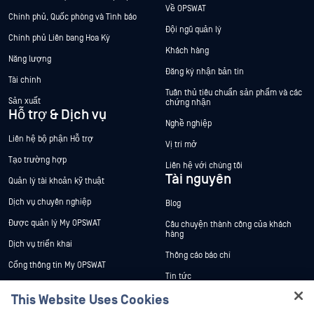
Về OPSWAT
Chính phủ, Quốc phòng và Tình báo
Đội ngũ quản lý
Chính phủ Liên bang Hoa Kỳ
Khách hàng
Năng lượng
Đăng ký nhận bản tin
Tài chính
Tuân thủ tiêu chuẩn sản phẩm và các
Sản xuất
chứng nhận
Hỗ trợ & Dịch vụ
Nghề nghiệp
Liên hệ bộ phận Hỗ trợ
Vị trí mở
Tạo trường hợp
Liên hệ với chúng tôi
Tài nguyên
Quản lý tài khoản kỹ thuật
Dịch vụ chuyên nghiệp
Blog
Được quản lý My OPSWAT
Câu chuyện thành công của khách
hàng
Dịch vụ triển khai
Thông cáo báo chí
Cổng thông tin My OPSWAT
Tin tức
Tài liệu kỹ thuật
This Website Uses Cookies
Sự kiện
Đào tạo