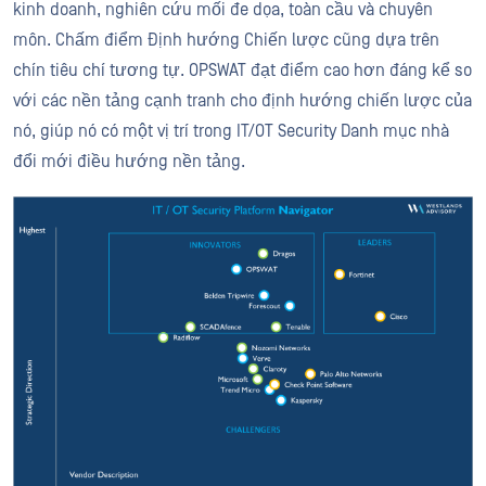
kinh doanh, nghiên cứu mối đe dọa, toàn cầu và chuyên
môn. Chấm điểm Định hướng Chiến lược cũng dựa trên
chín tiêu chí tương tự. OPSWAT đạt điểm cao hơn đáng kể so
với các nền tảng cạnh tranh cho định hướng chiến lược của
nó, giúp nó có một vị trí trong IT/OT Security Danh mục nhà
đổi mới điều hướng nền tảng.