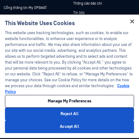
Thông cáo báo chí
Cổng thông tin My OPSWAT
Tin tức
Tài liệu kỹ thuật
This Website Uses Cookies
Sự kiện
Đào tạo
Hey there!
Hội thảo trên trực tuyến
This website uses tracking technologies, such as cookies, to enable our
Chương trình Xử lý Lỗ hổng Bảo mật
I'm Ozzy, your OPSWAT virtual assistant.
website functionalities, to enhance user experience or to analyze
Đối tác
Datasheets
How can I help you secure what's critical
performance and traffic. We may also share information about your use of
today?
White Papers
our site with our social media, advertising, and analytics partners. This
Chứng nhận
allows us to perform targeted advertising and to select ads and content
Công cụ miễn phí
Đối tác công nghệ
that will be more relevant to you. By clicking “Accept All,” you agree to
your personal data being processed by all cookies and other technologies
Chương trình đối tác kênh phân phối
on our website. Click “Reject All” to refuse, or “Manage My Preferences” to
manage your choices. See our Cookie Policy for more details on the how
we process your data through cookies and similar technologies:
Cookie
©2026 OPSWAT Công ty TNHH. Mọi quyền được bảo lưu. OPSWAT , MetaDefender
Metascan, MetaAccess , cái OPSWAT Logo, Không tin tưởng bất kỳ tệp tin nào.
Policy
Không tin tưởng bất kỳ thiết bị nào. OPSWAT Academy Bảo vệ thế giới cơ sở hạ
tầng trọng yếu Deep CDR™ Technology, InQuest, Logo InQuest, DFI, RetroHunt, Deep
Manage My Preferences
File Inspection và Join the Hunt là các nhãn hiệu thương mại của OPSWAT Các
nhãn hiệu của bên thứ ba là tài sản của chủ sở hữu tương ứng.
Chính sách bảo mật
pháp lý
Quản lý tùy chọn Cookie
Lựa chọn
Reject All
quyền riêng tư của bạn tại California
Privacy Policy
Accept All