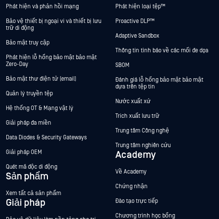
Phát hiện và phản hồi mạng
Phát hiện loại tệp™
Bảo vệ thiết bị ngoại vi và thiết bị lưu
Proactive DLP™
trữ di động
Adaptive Sandbox
Bảo mật truy cập
Thông tin tình báo về các mối đe dọa
Phát hiện lỗ hổng bảo mật bảo mật
Zero-Day
SBOM
Bảo mật thư điện tử (email)
Đánh giá lỗ hổng bảo mật bảo mật
dựa trên tệp tin
Quản lý truyền tệp
Nước xuất xứ
Hệ thống OT & Mạng vật lý
Trích xuất lưu trữ
Giải pháp đa miền
Trung tâm Công nghệ
Data Diodes & Security Gateways
Trung tâm nghiên cứu
Giải pháp OEM
Academy
Quét mã độc di động
Về Academy
Sản phẩm
Chứng nhận
Xem tất cả sản phẩm
Giải pháp
Đào tạo trực tiếp
Chương trình học bổng