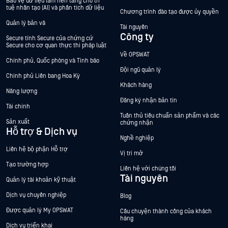
Bảo vệ dữ liệu làm nền tảng cho trí
tuệ nhân tạo (AI) và phân tích dữ liệu
Chương trình đào tạo được ủy quyền
Quản lý bản vá
Tài nguyên
Công ty
Secure tính Secure của chứng cứ
Secure cho cơ quan thực thi pháp luật
Về OPSWAT
Chính phủ, Quốc phòng và Tình báo
Đội ngũ quản lý
Chính phủ Liên bang Hoa Kỳ
Khách hàng
Năng lượng
Đăng ký nhận bản tin
Tài chính
Tuân thủ tiêu chuẩn sản phẩm và các
Sản xuất
chứng nhận
Hỗ trợ & Dịch vụ
Nghề nghiệp
Liên hệ bộ phận Hỗ trợ
Vị trí mở
Tạo trường hợp
Liên hệ với chúng tôi
Tài nguyên
Quản lý tài khoản kỹ thuật
Dịch vụ chuyên nghiệp
Blog
Được quản lý My OPSWAT
Câu chuyện thành công của khách
hàng
Dịch vụ triển khai