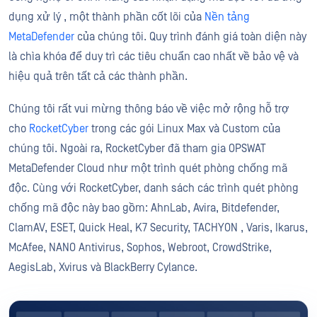
dụng xử lý , một thành phần cốt lõi của
Nền tảng
MetaDefender
của chúng tôi. Quy trình đánh giá toàn diện này
là chìa khóa để duy trì các tiêu chuẩn cao nhất về bảo vệ và
hiệu quả trên tất cả các thành phần.
Chúng tôi rất vui mừng thông báo về việc mở rộng hỗ trợ
cho
RocketCyber
trong các gói Linux Max và Custom của
chúng tôi. Ngoài ra, RocketCyber đã tham gia OPSWAT
MetaDefender Cloud như một trình quét phòng chống mã
độc. Cùng với RocketCyber, danh sách các trình quét phòng
chống mã độc này bao gồm: AhnLab, Avira, Bitdefender,
ClamAV, ESET, Quick Heal, K7 Security,
TACHYON
, Varis, Ikarus,
McAfee, NANO Antivirus, Sophos, Webroot, CrowdStrike,
AegisLab, Xvirus và BlackBerry Cylance.