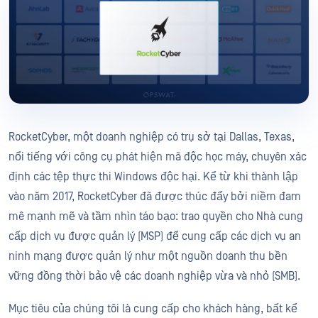
RocketCyber, một doanh nghiệp có trụ sở tại Dallas, Texas,
nổi tiếng với công cụ phát hiện mã độc học máy, chuyên xác
định các tệp thực thi Windows độc hại. Kể từ khi thành lập
vào năm 2017, RocketCyber đã được thúc đẩy bởi niềm đam
mê mạnh mẽ và tầm nhìn táo bạo: trao quyền cho Nhà cung
cấp dịch vụ được quản lý (MSP) để cung cấp các dịch vụ an
ninh mạng được quản lý như một nguồn doanh thu bền
vững đồng thời bảo vệ các doanh nghiệp vừa và nhỏ (SMB).
Mục tiêu của chúng tôi là cung cấp cho khách hàng, bất kể