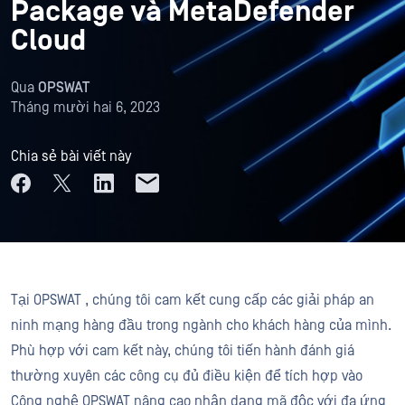
Package và MetaDefender
Cloud
Qua
OPSWAT
Tháng mười hai 6, 2023
Chia sẻ bài viết này
Tại OPSWAT , chúng tôi cam kết cung cấp các giải pháp an
ninh mạng hàng đầu trong ngành cho khách hàng của mình.
Phù hợp với cam kết này, chúng tôi tiến hành đánh giá
thường xuyên các công cụ đủ điều kiện để tích hợp vào
Công nghệ OPSWAT nâng cao nhận dạng mã độc với đa ứng