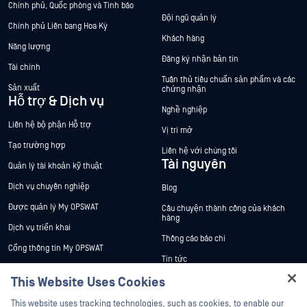
Chính phủ, Quốc phòng và Tình báo
Đội ngũ quản lý
Chính phủ Liên bang Hoa Kỳ
Khách hàng
Năng lượng
Đăng ký nhận bản tin
Tài chính
Tuân thủ tiêu chuẩn sản phẩm và các
Sản xuất
chứng nhận
Hỗ trợ & Dịch vụ
Nghề nghiệp
Liên hệ bộ phận Hỗ trợ
Vị trí mở
Tạo trường hợp
Liên hệ với chúng tôi
Tài nguyên
Quản lý tài khoản kỹ thuật
Dịch vụ chuyên nghiệp
Blog
Được quản lý My OPSWAT
Câu chuyện thành công của khách
hàng
Dịch vụ triển khai
Thông cáo báo chí
Cổng thông tin My OPSWAT
Tin tức
Tài liệu kỹ thuật
This Website Uses Cookies
Sự kiện
Đào tạo
Hey there!
Hội thảo trên trực tuyến
This website uses tracking technologies, such as cookies, to enable our