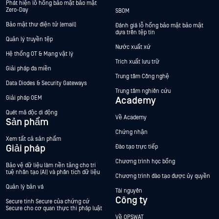
Phát hiện lỗ hổng bảo mật bảo mật
Zero-Day
SBOM
Bảo mật thư điện tử (email)
Đánh giá lỗ hổng bảo mật bảo mật
dựa trên tệp tin
Quản lý truyền tệp
Nước xuất xứ
Hệ thống OT & Mạng vật lý
Trích xuất lưu trữ
Giải pháp đa miền
Trung tâm Công nghệ
Data Diodes & Security Gateways
Trung tâm nghiên cứu
Giải pháp OEM
Academy
Quét mã độc di động
Về Academy
Sản phẩm
Chứng nhận
Xem tất cả sản phẩm
Giải pháp
Đào tạo trực tiếp
Chương trình học bổng
Bảo vệ dữ liệu làm nền tảng cho trí
tuệ nhân tạo (AI) và phân tích dữ liệu
Chương trình đào tạo được ủy quyền
Quản lý bản vá
Tài nguyên
Công ty
Secure tính Secure của chứng cứ
Secure cho cơ quan thực thi pháp luật
Về OPSWAT