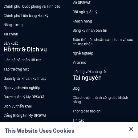
Về OPSWAT
Chính phủ, Quốc phòng và Tình báo
Đội ngũ quản lý
Chính phủ Liên bang Hoa Kỳ
Khách hàng
Năng lượng
Đăng ký nhận bản tin
Tài chính
Tuân thủ tiêu chuẩn sản phẩm và các
Sản xuất
chứng nhận
Hỗ trợ & Dịch vụ
Nghề nghiệp
Liên hệ bộ phận Hỗ trợ
Vị trí mở
Tạo trường hợp
Liên hệ với chúng tôi
Tài nguyên
Quản lý tài khoản kỹ thuật
Dịch vụ chuyên nghiệp
Blog
Được quản lý My OPSWAT
Câu chuyện thành công của khách
hàng
Dịch vụ triển khai
Thông cáo báo chí
Cổng thông tin My OPSWAT
Tin tức
Tài liệu kỹ thuật
This Website Uses Cookies
Sự kiện
Đào tạo