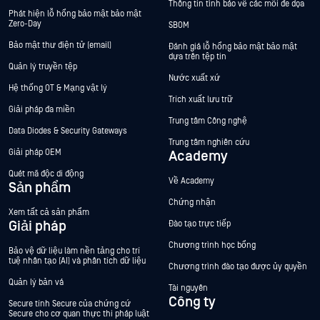
Thông tin tình báo về các mối đe dọa
Phát hiện lỗ hổng bảo mật bảo mật
Zero-Day
SBOM
Bảo mật thư điện tử (email)
Đánh giá lỗ hổng bảo mật bảo mật
dựa trên tệp tin
Quản lý truyền tệp
Nước xuất xứ
Hệ thống OT & Mạng vật lý
Trích xuất lưu trữ
Giải pháp đa miền
Trung tâm Công nghệ
Data Diodes & Security Gateways
Trung tâm nghiên cứu
Giải pháp OEM
Academy
Quét mã độc di động
Về Academy
Sản phẩm
Chứng nhận
Xem tất cả sản phẩm
Giải pháp
Đào tạo trực tiếp
Chương trình học bổng
Bảo vệ dữ liệu làm nền tảng cho trí
tuệ nhân tạo (AI) và phân tích dữ liệu
Chương trình đào tạo được ủy quyền
Quản lý bản vá
Tài nguyên
Công ty
Secure tính Secure của chứng cứ
Secure cho cơ quan thực thi pháp luật