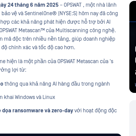
gày 24 tháng 6 năm 2025
– OPSWAT , một nhà lãnh
u bảo vệ và SentinelOne® (NYSE:S) hôm nay đã công
h hợp các khả năng phát hiện được hỗ trợ bởi AI
 OPSWAT Metascan™ của Multiscanning công nghệ.
n mã độc trên nhiều nền tảng, giúp doanh nghiệp
 độ chính xác và tốc độ cao hơn.
One hiện là một phần của OPSWAT Metascan của 's
ởng lợi từ:
ao
thông qua khả năng AI hàng đầu trong ngành
ển khai Windows và Linux
e dọa ransomware và zero-day
với hoạt động độc