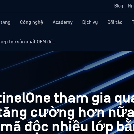
Blog
Ng
 tảng
Công nghệ
Academy
Dịch vụ
Đối tác
hợp tác sản xuất OEM để…
inelOne tham gia qu
 tăng cường hơn nữa
 mã độc nhiều lớp bằ