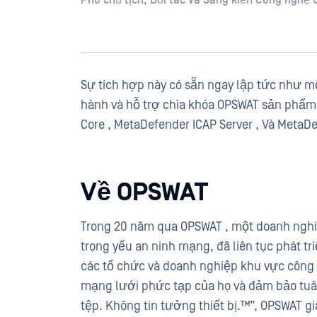
Phó chủ tịch, Đối tác và Sáng kiến Công nghệ 
Sự tích hợp này có sẵn ngay lập tức như 
hành và hỗ trợ chìa khóa OPSWAT sản phẩm
Core , MetaDefender ICAP Server , Và MetaDe
Về OPSWAT
Trong 20 năm qua OPSWAT , một doanh nghiệp
trọng yếu an ninh mạng, đã liên tục phát t
các tổ chức và doanh nghiệp khu vực công v
mạng lưới phức tạp của họ và đảm bảo tuân
tệp. Không tin tưởng thiết bị.™”, OPSWAT g