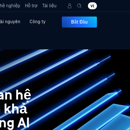
hề nghiệp
Hỗ trợ
Tài liệu
VI
Tài nguyên
Công ty
Bắt Đầu
an hệ
 khả
ng AI