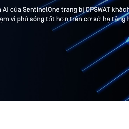
n AI của SentinelOne trang bị OPSWAT khác
m vi phủ sóng tốt hơn trên cơ sở hạ tầng 