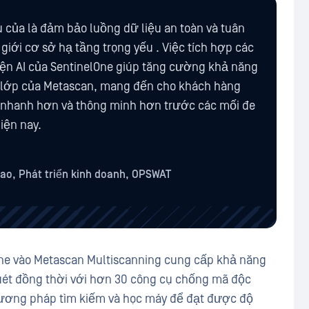
của là đảm bảo luồng dữ liệu an toàn và tuân
 giới cơ sở hạ tầng trọng yếu . Việc tích hợp các
iện AI của SentinelOne giúp tăng cường khả năng
 lớp của Metascan, mang đến cho khách hàng
 nhanh hơn và thông minh hơn trước các mối đe
hiện nay.
cao, Phát triển kinh doanh, OPSWAT
One vào Metascan Multiscanning cung cấp khả năng
uét đồng thời với hơn 30 công cụ chống mã độc
hương pháp tìm kiếm và học máy để đạt được độ