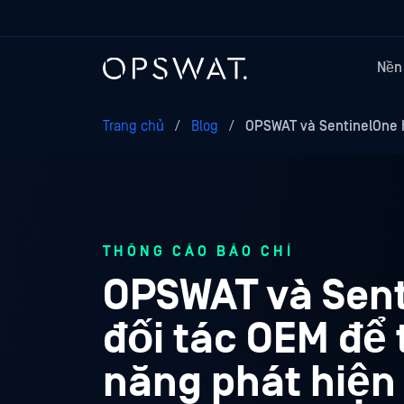
Nền
Trang chủ
/
Blog
/
OPSWAT và SentinelOne 
THÔNG CÁO BÁO CHÍ
OPSWAT và Sent
đối tác OEM để
năng phát hiện