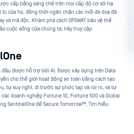
được cấp bằng sáng chế trên mọi cấp độ cơ sở hạ
t bị của họ, đồng thời ngăn chặn các mối đe dọa đã
-day và mã độc. Khám phá cách OPSWAT bảo vệ thế
ảo cuộc sống của chúng ta; hãy truy cập
elOne
 đầu được hỗ trợ bởi AI. Được xây dựng trên Data
uyền cho thế giới hoạt động an toàn bằng cách tạo
, tự suy nghĩ, đi trước sự phức tạp và rủi ro, và tự
các doanh nghiệp Fortune 10, Fortune 500 và Global
ng SentinelOne để Secure Tomorrow™. Tìm hiểu