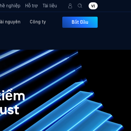
hề nghiệp
Hỗ trợ
Tài liệu
VI
Tài nguyên
Công ty
Bắt Đầu
kiểm
rust