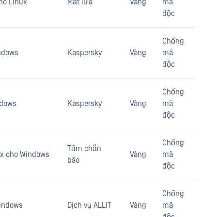
cho Linux
Mắt lửa
Vàng
mã
độc
Chống
indows
Kaspersky
Vàng
mã
độc
Chống
ndows
Kaspersky
Vàng
mã
độc
Chống
Tấm chắn
7.x cho Windows
Vàng
mã
bão
độc
Chống
Windows
Dịch vụ ALLIT
Vàng
mã