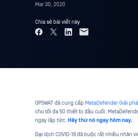
Mar 30, 2020
Chia sẻ bài viết này
OPSWAT đã cung cấp
MetaDefender Giải phá
cho tối đa 50 thiết bị đầu cuối. MetaDefen
ngay lập tức.
Hãy thử nó ngay hôm nay.
Đại dịch COVID-19 đã buộc rất nhiều nhân vi