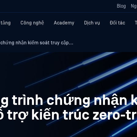
Blog
Ng
 tảng
Công nghệ
Academy
Dịch vụ
Đối tác
hứng nhận kiểm soát truy cập...
 trình chứng nhận 
 trợ kiến trúc zero-t