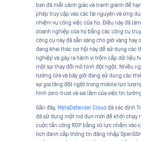
ban đã mất cảnh giác và tranh giành để hạn
phép truy cập vào các tài nguyên và ứng d
nhiệm vụ công việc của họ. Điều này đã làm 
doanh nghiệp của họ bằng các công cụ truy
công cụ này đã sẵn sàng cho giờ vàng hay 
đang khai thác cơ hội này để sử dụng các 
nghiệp và gây ra hành vi trộm cắp dữ liệu h
một sự thay đổi mô hình đột ngột. Nhiều 
tường lửa và bây giờ đang sử dụng các thi
sự gia tăng đột ngột trong mobile lực lượ
hình zero-trust và sai lầm của việc tin tưởn
Gần đây,
MetaDefender Cloud
đã xác định T
đã sử dụng một mô đun mới để khởi chạy mộ
cuộc tấn công RDP bằng vũ lực nhắm vào cơ
tích đánh cắp thông tin đăng nhập OpenSSH