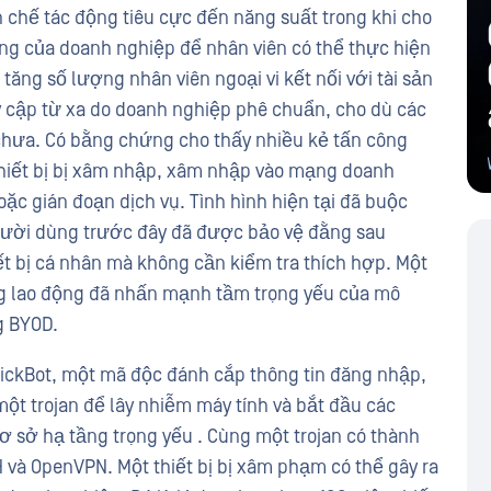
 chế tác động tiêu cực đến năng suất trong khi cho
ụng của doanh nghiệp để nhân viên có thể thực hiện
tăng số lượng nhân viên ngoại vi kết nối với tài sản
 cập từ xa do doanh nghiệp phê chuẩn, cho dù các
chưa. Có bằng chứng cho thấy nhiều kẻ tấn công
thiết bị bị xâm nhập, xâm nhập vào mạng doanh
oặc gián đoạn dịch vụ. Tình hình hiện tại đã buộc
người dùng trước đây đã được bảo vệ đằng sau
ết bị cá nhân mà không cần kiểm tra thích hợp. Một
ng lao động đã nhấn mạnh tầm trọng yếu của mô
g BYOD.
rickBot, một mã độc đánh cắp thông tin đăng nhập,
t trojan để lây nhiễm máy tính và bắt đầu các
 sở hạ tầng trọng yếu . Cùng một trojan có thành
 và OpenVPN. Một thiết bị bị xâm phạm có thể gây ra