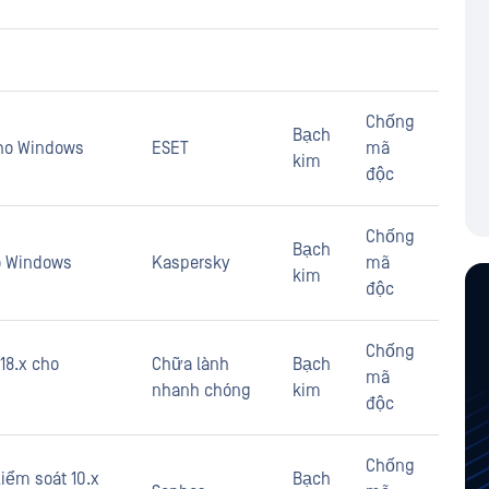
Chống
Bạch
 cho Windows
ESET
mã
kim
độc
Chống
Bạch
ho Windows
Kaspersky
mã
kim
độc
Chống
18.x cho
Chữa lành
Bạch
mã
nhanh chóng
kim
độc
Chống
iểm soát 10.x
Bạch