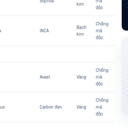
Sophos
mã
kim
độc
Chống
Bạch
x
INCA
mã
kim
độc
Chống
Avast
Vàng
mã
độc
Chống
nux
Carbon đen
Vàng
mã
độc