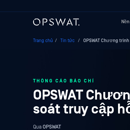
Nền
Trang chủ
/
Tin tức
/
OPSWAT Chương trình c
THÔNG CÁO BÁO CHÍ
OPSWAT Chương
soát truy cập hỗ
Qua
OPSWAT