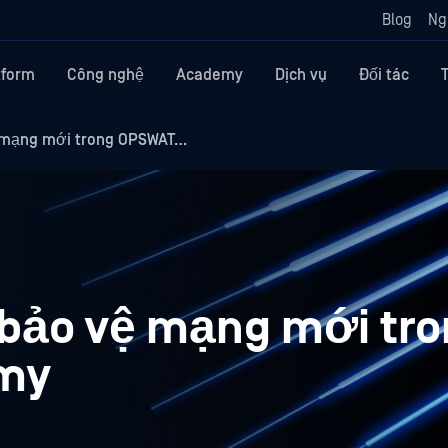
Blog
Ng
tform
Công nghệ
Academy
Dịch vụ
Đối tác
 mạng mới trong OPSWAT…
bảo vệ mạng mới tr
my