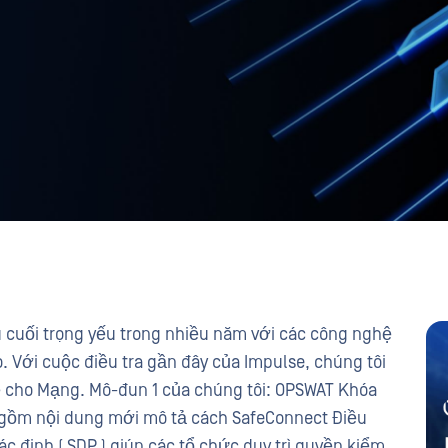
ầu cuối trọng yếu trong nhiều năm với các công nghệ
o. Với cuộc điều tra gần đây của Impulse, chúng tôi
ệ cho Mạng. Mô-đun 1 của chúng tôi: OPSWAT Khóa
gồm nội dung mới mô tả cách SafeConnect Điều
 định ( SDP ) giúp các tổ chức duy trì quyền kiểm