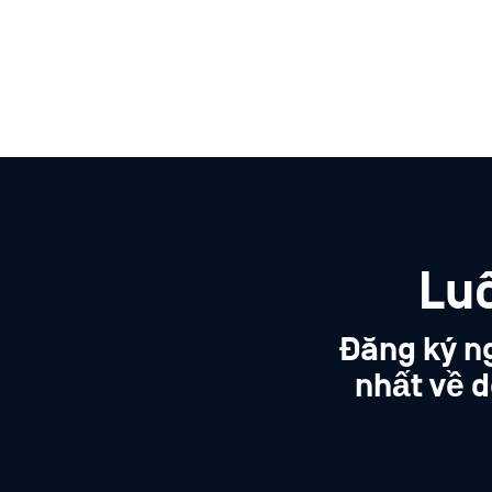
Lu
Đăng ký n
nhất về d