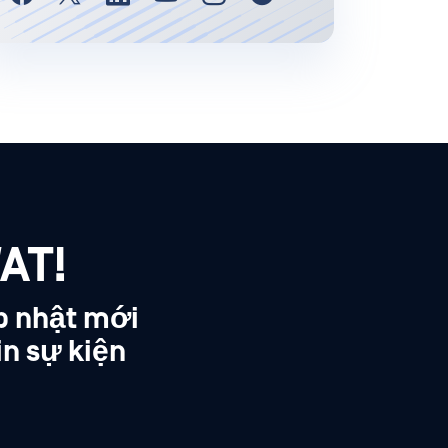
AT!
p nhật mới
in sự kiện