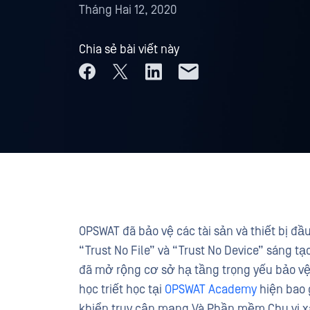
Tháng Hai 12, 2020
Chia sẻ bài viết này
OPSWAT đã bảo vệ các tài sản và thiết bị đ
“Trust No File” và “Trust No Device” sáng tạ
đã mở rộng cơ sở hạ tầng trọng yếu bảo v
học triết học tại
OPSWAT Academy
hiện bao 
khiển truy cập mạng Và Phần mềm Chu vi xác