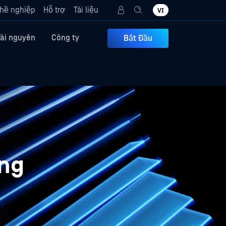
hề nghiệp
Hỗ trợ
Tài liệu
VI
Tài nguyên
Công ty
Bắt Đầu
ong