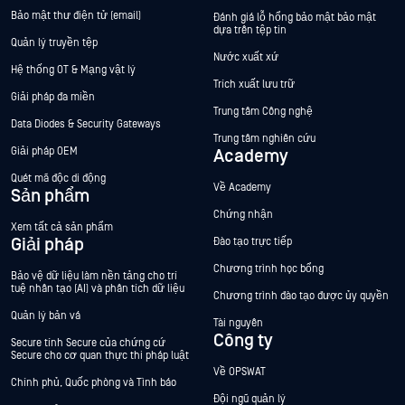
Bảo mật thư điện tử (email)
Đánh giá lỗ hổng bảo mật bảo mật
dựa trên tệp tin
Quản lý truyền tệp
Nước xuất xứ
Hệ thống OT & Mạng vật lý
Trích xuất lưu trữ
Giải pháp đa miền
Trung tâm Công nghệ
Data Diodes & Security Gateways
Trung tâm nghiên cứu
Giải pháp OEM
Academy
Quét mã độc di động
Về Academy
Sản phẩm
Chứng nhận
Xem tất cả sản phẩm
Giải pháp
Đào tạo trực tiếp
Chương trình học bổng
Bảo vệ dữ liệu làm nền tảng cho trí
tuệ nhân tạo (AI) và phân tích dữ liệu
Chương trình đào tạo được ủy quyền
Quản lý bản vá
Tài nguyên
Công ty
Secure tính Secure của chứng cứ
Secure cho cơ quan thực thi pháp luật
Về OPSWAT
Chính phủ, Quốc phòng và Tình báo
Đội ngũ quản lý