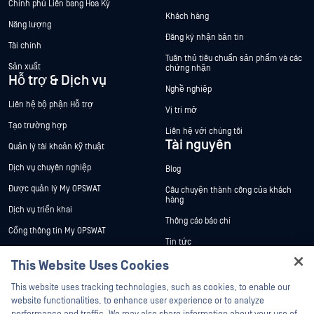
Chính phủ Liên bang Hoa Kỳ
Khách hàng
Năng lượng
Đăng ký nhận bản tin
Tài chính
Tuân thủ tiêu chuẩn sản phẩm và các
Sản xuất
chứng nhận
Hỗ trợ & Dịch vụ
Nghề nghiệp
Liên hệ bộ phận Hỗ trợ
Vị trí mở
Tạo trường hợp
Liên hệ với chúng tôi
Tài nguyên
Quản lý tài khoản kỹ thuật
Dịch vụ chuyên nghiệp
Blog
Được quản lý My OPSWAT
Câu chuyện thành công của khách
hàng
Dịch vụ triển khai
Thông cáo báo chí
Cổng thông tin My OPSWAT
Tin tức
Tài liệu kỹ thuật
This Website Uses Cookies
Sự kiện
Đào tạo
Hey there!
Hội thảo trên trực tuyến
This website uses tracking technologies, such as cookies, to enable our
Chương trình Xử lý Lỗ hổng Bảo mật
I'm Ozzy, your OPSWAT virtual assistant.
website functionalities, to enhance user experience or to analyze
Đối tác
Datasheets
How can I help you secure what's critical