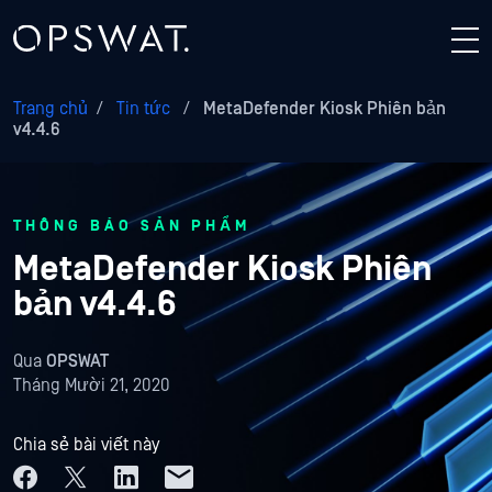
Trang chủ
/
Tin tức
/
MetaDefender Kiosk Phiên bản
v4.4.6
THÔNG BÁO SẢN PHẨM
MetaDefender Kiosk Phiên
bản v4.4.6
Qua
OPSWAT
Tháng Mười 21, 2020
Chia sẻ bài viết này