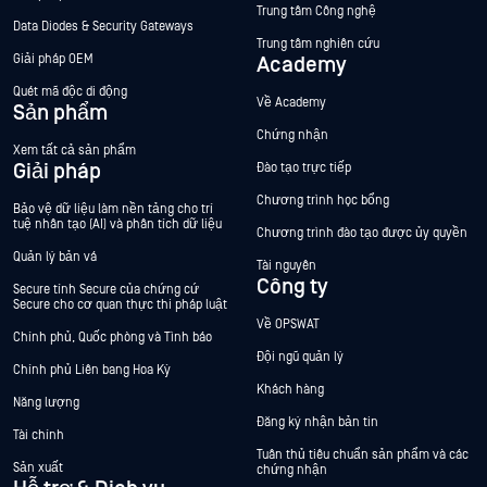
Trung tâm Công nghệ
Data Diodes & Security Gateways
Trung tâm nghiên cứu
Giải pháp OEM
Academy
Quét mã độc di động
Về Academy
Sản phẩm
Chứng nhận
Xem tất cả sản phẩm
Giải pháp
Đào tạo trực tiếp
Chương trình học bổng
Bảo vệ dữ liệu làm nền tảng cho trí
tuệ nhân tạo (AI) và phân tích dữ liệu
Chương trình đào tạo được ủy quyền
Quản lý bản vá
Tài nguyên
Công ty
Secure tính Secure của chứng cứ
Secure cho cơ quan thực thi pháp luật
Về OPSWAT
Chính phủ, Quốc phòng và Tình báo
Đội ngũ quản lý
Chính phủ Liên bang Hoa Kỳ
Khách hàng
Năng lượng
Đăng ký nhận bản tin
Tài chính
Tuân thủ tiêu chuẩn sản phẩm và các
Sản xuất
chứng nhận