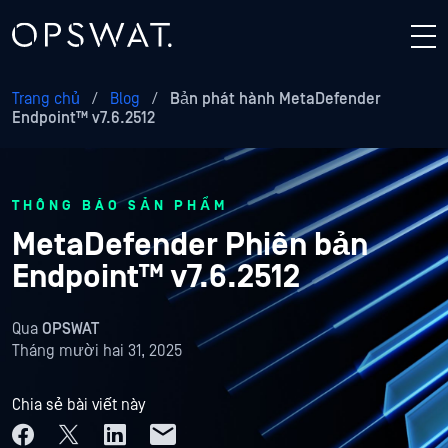
Trang chủ
/
Blog
/
Bản phát hành MetaDefender
Endpoint™ v7.6.2512
THÔNG BÁO SẢN PHẨM
MetaDefender Phiên bản
Endpoint™ v7.6.2512
Qua
OPSWAT
Tháng mười hai 31, 2025
Chia sẻ bài viết này