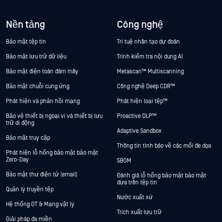
Nền tảng
Công nghệ
Bảo mật tệp tin
Trí tuệ nhân tạo dự đoán
Bảo mật lưu trữ dữ liệu
Trình kiểm tra nội dung AI
Bảo mật điện toán đám mây
Metascan™ Multiscanning
Bảo mật chuỗi cung ứng
Công nghệ Deep CDR™
Phát hiện và phản hồi mạng
Phát hiện loại tệp™
Bảo vệ thiết bị ngoại vi và thiết bị lưu
Proactive DLP™
trữ di động
Adaptive Sandbox
Bảo mật truy cập
Thông tin tình báo về các mối đe dọa
Phát hiện lỗ hổng bảo mật bảo mật
Zero-Day
SBOM
Bảo mật thư điện tử (email)
Đánh giá lỗ hổng bảo mật bảo mật
dựa trên tệp tin
Quản lý truyền tệp
Nước xuất xứ
Hệ thống OT & Mạng vật lý
Trích xuất lưu trữ
Giải pháp đa miền