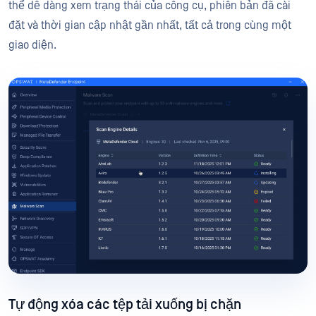
thể dễ dàng xem trạng thái của công cụ, phiên bản đã cài
đặt và thời gian cập nhật gần nhất, tất cả trong cùng một
giao diện.
Tự động xóa các tệp tải xuống bị chặn