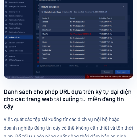
Danh sách cho phép URL dựa trên ký tự đại diện
cho các trang web tải xuống từ miền đáng tin
cậy
Việc quét các tệp tải xuống từ các dịch vụ nội bộ hoặc
doanh nghiệp đáng tin cậy có thể không cần thiết và tốn thời
gian. Để tối ưu hóa năng suất đồng thời đảm bảo an ninh,