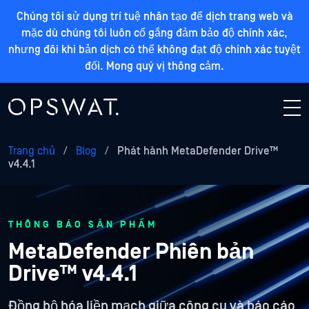
Chúng tôi sử dụng trí tuệ nhân tạo để dịch trang web và
mặc dù chúng tôi luôn cố gắng đảm bảo độ chính xác,
nhưng đôi khi bản dịch có thể không đạt độ chính xác tuyệt
đối. Mong quý vị thông cảm.
Trang chủ
/
Blog
/
Phát hành MetaDefender Drive™
v4.4.1
THÔNG BÁO SẢN PHẨM
MetaDefender Phiên bản
Drive™ v4.4.1
Đồng bộ hóa liền mạch giữa công cụ và báo cáo