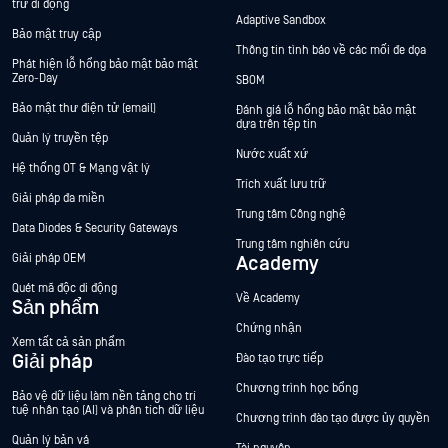
trữ di động
Adaptive Sandbox
Bảo mật truy cập
Thông tin tình báo về các mối đe dọa
Phát hiện lỗ hổng bảo mật bảo mật
Zero-Day
SBOM
Bảo mật thư điện tử (email)
Đánh giá lỗ hổng bảo mật bảo mật
dựa trên tệp tin
Quản lý truyền tệp
Nước xuất xứ
Hệ thống OT & Mạng vật lý
Trích xuất lưu trữ
Giải pháp đa miền
Trung tâm Công nghệ
Data Diodes & Security Gateways
Trung tâm nghiên cứu
Giải pháp OEM
Academy
Quét mã độc di động
Về Academy
Sản phẩm
Chứng nhận
Xem tất cả sản phẩm
Giải pháp
Đào tạo trực tiếp
Chương trình học bổng
Bảo vệ dữ liệu làm nền tảng cho trí
tuệ nhân tạo (AI) và phân tích dữ liệu
Chương trình đào tạo được ủy quyền
Quản lý bản vá