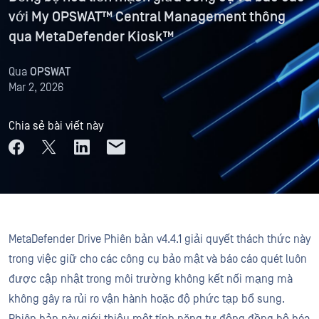
với My OPSWAT™ Central Management thông
qua MetaDefender Kiosk™
Qua
OPSWAT
Mar 2, 2026
Chia sẻ bài viết này
MetaDefender Drive Phiên bản v4.4.1 giải quyết thách thức này
trong việc giữ cho các công cụ bảo mật và báo cáo quét luôn
được cập nhật trong môi trường không kết nối mạng mà
không gây ra rủi ro vận hành hoặc độ phức tạp bổ sung.