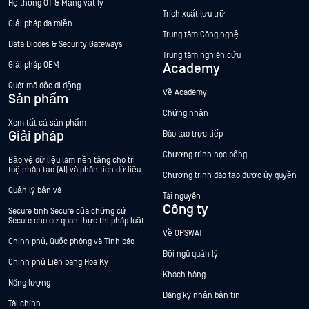
Hệ thống OT & Mạng vật lý
Trích xuất lưu trữ
Giải pháp đa miền
Trung tâm Công nghệ
Data Diodes & Security Gateways
Trung tâm nghiên cứu
Giải pháp OEM
Academy
Quét mã độc di động
Về Academy
Sản phẩm
Chứng nhận
Xem tất cả sản phẩm
Giải pháp
Đào tạo trực tiếp
Chương trình học bổng
Bảo vệ dữ liệu làm nền tảng cho trí
tuệ nhân tạo (AI) và phân tích dữ liệu
Chương trình đào tạo được ủy quyền
Quản lý bản vá
Tài nguyên
Công ty
Secure tính Secure của chứng cứ
Secure cho cơ quan thực thi pháp luật
Về OPSWAT
Chính phủ, Quốc phòng và Tình báo
Đội ngũ quản lý
Chính phủ Liên bang Hoa Kỳ
Khách hàng
Năng lượng
Đăng ký nhận bản tin
Tài chính