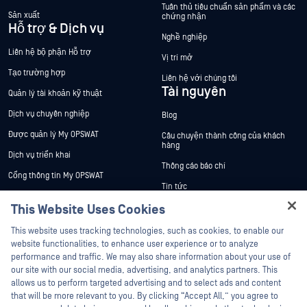
Tuân thủ tiêu chuẩn sản phẩm và các
Sản xuất
chứng nhận
Hỗ trợ & Dịch vụ
Nghề nghiệp
Liên hệ bộ phận Hỗ trợ
Vị trí mở
Tạo trường hợp
Liên hệ với chúng tôi
Tài nguyên
Quản lý tài khoản kỹ thuật
Dịch vụ chuyên nghiệp
Blog
Được quản lý My OPSWAT
Câu chuyện thành công của khách
hàng
Dịch vụ triển khai
Thông cáo báo chí
Cổng thông tin My OPSWAT
Tin tức
Tài liệu kỹ thuật
This Website Uses Cookies
Sự kiện
Đào tạo
Hey there!
Hội thảo trên trực tuyến
This website uses tracking technologies, such as cookies, to enable our
Chương trình Xử lý Lỗ hổng Bảo mật
I'm Ozzy, your OPSWAT virtual assistant.
website functionalities, to enhance user experience or to analyze
Đối tác
Datasheets
How can I help you secure what's critical
performance and traffic. We may also share information about your use of
White Papers
today?
our site with our social media, advertising, and analytics partners. This
Chứng nhận
allows us to perform targeted advertising and to select ads and content
Công cụ miễn phí
Đối tác công nghệ
that will be more relevant to you. By clicking “Accept All,” you agree to