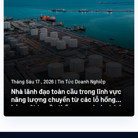
Tháng Sáu 17 , 2026 | Tin Tức Doanh Nghiệp
Nhà lãnh đạo toàn cầu trong lĩnh vực
năng lượng chuyển từ các lỗ hổng
bảo mật truyền thống sang Industrial
hiện đại
Đọc thêm