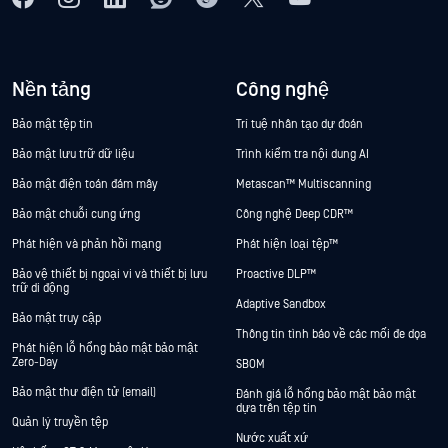
Nền tảng
Công nghệ
Bảo mật tệp tin
Trí tuệ nhân tạo dự đoán
Bảo mật lưu trữ dữ liệu
Trình kiểm tra nội dung AI
Bảo mật điện toán đám mây
Metascan™ Multiscanning
Bảo mật chuỗi cung ứng
Công nghệ Deep CDR™
Phát hiện và phản hồi mạng
Phát hiện loại tệp™
Bảo vệ thiết bị ngoại vi và thiết bị lưu
Proactive DLP™
trữ di động
Adaptive Sandbox
Bảo mật truy cập
Thông tin tình báo về các mối đe dọa
Phát hiện lỗ hổng bảo mật bảo mật
Zero-Day
SBOM
Bảo mật thư điện tử (email)
Đánh giá lỗ hổng bảo mật bảo mật
dựa trên tệp tin
Quản lý truyền tệp
Nước xuất xứ