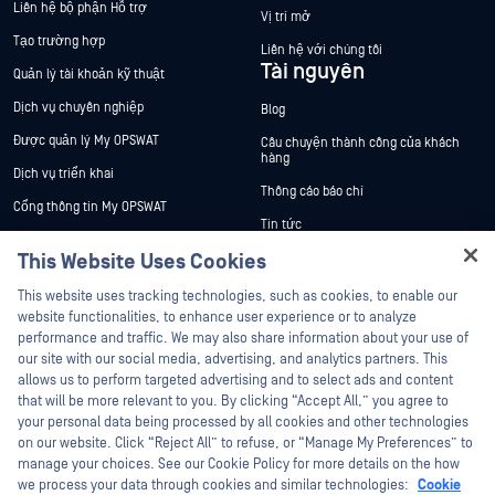
Liên hệ bộ phận Hỗ trợ
Vị trí mở
Tạo trường hợp
Liên hệ với chúng tôi
Tài nguyên
Quản lý tài khoản kỹ thuật
Dịch vụ chuyên nghiệp
Blog
Được quản lý My OPSWAT
Câu chuyện thành công của khách
hàng
Dịch vụ triển khai
Thông cáo báo chí
Cổng thông tin My OPSWAT
Tin tức
Tài liệu kỹ thuật
This Website Uses Cookies
Sự kiện
Đào tạo
Hey there!
Hội thảo trên trực tuyến
This website uses tracking technologies, such as cookies, to enable our
Chương trình Xử lý Lỗ hổng Bảo mật
I'm Ozzy, your OPSWAT virtual assistant.
website functionalities, to enhance user experience or to analyze
Đối tác
Datasheets
How can I help you secure what's critical
performance and traffic. We may also share information about your use of
White Papers
today?
our site with our social media, advertising, and analytics partners. This
Chứng nhận
allows us to perform targeted advertising and to select ads and content
Công cụ miễn phí
Đối tác công nghệ
that will be more relevant to you. By clicking “Accept All,” you agree to
your personal data being processed by all cookies and other technologies
Chương trình đối tác kênh phân phối
on our website. Click “Reject All” to refuse, or “Manage My Preferences” to
manage your choices. See our Cookie Policy for more details on the how
we process your data through cookies and similar technologies:
Cookie
©2026 OPSWAT Công ty TNHH. Mọi quyền được bảo lưu. OPSWAT , MetaDefender