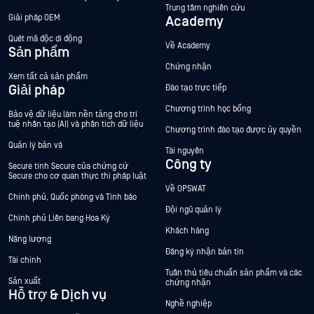
Trung tâm nghiên cứu
Giải pháp OEM
Academy
Quét mã độc di động
Về Academy
Sản phẩm
Chứng nhận
Xem tất cả sản phẩm
Giải pháp
Đào tạo trực tiếp
Chương trình học bổng
Bảo vệ dữ liệu làm nền tảng cho trí
tuệ nhân tạo (AI) và phân tích dữ liệu
Chương trình đào tạo được ủy quyền
Quản lý bản vá
Tài nguyên
Công ty
Secure tính Secure của chứng cứ
Secure cho cơ quan thực thi pháp luật
Về OPSWAT
Chính phủ, Quốc phòng và Tình báo
Đội ngũ quản lý
Chính phủ Liên bang Hoa Kỳ
Khách hàng
Năng lượng
Đăng ký nhận bản tin
Tài chính
Tuân thủ tiêu chuẩn sản phẩm và các
Sản xuất
chứng nhận
Hỗ trợ & Dịch vụ
Nghề nghiệp