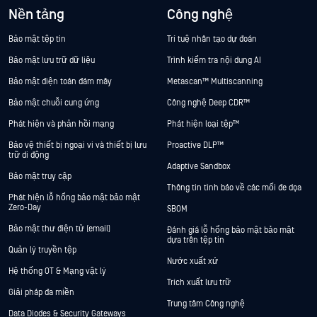
Nền tảng
Công nghệ
Bảo mật tệp tin
Trí tuệ nhân tạo dự đoán
Bảo mật lưu trữ dữ liệu
Trình kiểm tra nội dung AI
Bảo mật điện toán đám mây
Metascan™ Multiscanning
Bảo mật chuỗi cung ứng
Công nghệ Deep CDR™
Phát hiện và phản hồi mạng
Phát hiện loại tệp™
Bảo vệ thiết bị ngoại vi và thiết bị lưu
Proactive DLP™
trữ di động
Adaptive Sandbox
Bảo mật truy cập
Thông tin tình báo về các mối đe dọa
Phát hiện lỗ hổng bảo mật bảo mật
Zero-Day
SBOM
Bảo mật thư điện tử (email)
Đánh giá lỗ hổng bảo mật bảo mật
dựa trên tệp tin
Quản lý truyền tệp
Nước xuất xứ
Hệ thống OT & Mạng vật lý
Trích xuất lưu trữ
Giải pháp đa miền
Trung tâm Công nghệ
Data Diodes & Security Gateways