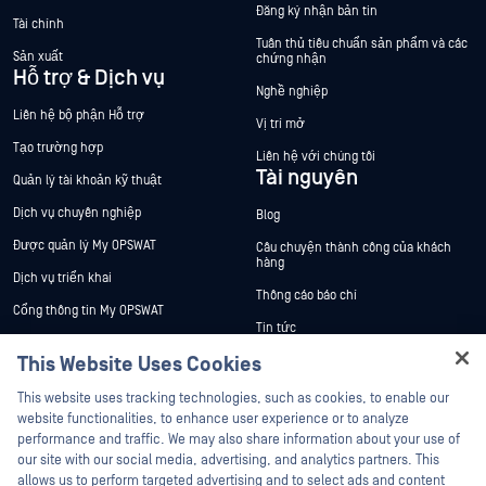
Đăng ký nhận bản tin
Tài chính
Tuân thủ tiêu chuẩn sản phẩm và các
Sản xuất
chứng nhận
Hỗ trợ & Dịch vụ
Nghề nghiệp
Liên hệ bộ phận Hỗ trợ
Vị trí mở
Tạo trường hợp
Liên hệ với chúng tôi
Tài nguyên
Quản lý tài khoản kỹ thuật
Dịch vụ chuyên nghiệp
Blog
Được quản lý My OPSWAT
Câu chuyện thành công của khách
hàng
Dịch vụ triển khai
Thông cáo báo chí
Cổng thông tin My OPSWAT
Tin tức
Tài liệu kỹ thuật
This Website Uses Cookies
Sự kiện
Đào tạo
Hey there!
Hội thảo trên trực tuyến
This website uses tracking technologies, such as cookies, to enable our
Chương trình Xử lý Lỗ hổng Bảo mật
I'm Ozzy, your OPSWAT virtual assistant.
website functionalities, to enhance user experience or to analyze
Đối tác
Datasheets
How can I help you secure what's critical
performance and traffic. We may also share information about your use of
today?
White Papers
our site with our social media, advertising, and analytics partners. This
Chứng nhận
allows us to perform targeted advertising and to select ads and content