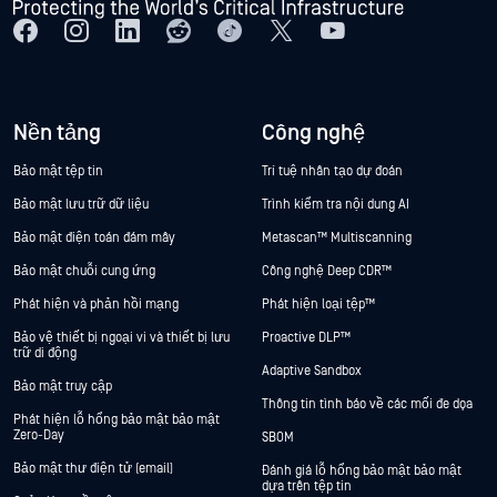
Nền tảng
Công nghệ
Bảo mật tệp tin
Trí tuệ nhân tạo dự đoán
Bảo mật lưu trữ dữ liệu
Trình kiểm tra nội dung AI
Bảo mật điện toán đám mây
Metascan™ Multiscanning
Bảo mật chuỗi cung ứng
Công nghệ Deep CDR™
Phát hiện và phản hồi mạng
Phát hiện loại tệp™
Bảo vệ thiết bị ngoại vi và thiết bị lưu
Proactive DLP™
trữ di động
Adaptive Sandbox
Bảo mật truy cập
Thông tin tình báo về các mối đe dọa
Phát hiện lỗ hổng bảo mật bảo mật
Zero-Day
SBOM
Bảo mật thư điện tử (email)
Đánh giá lỗ hổng bảo mật bảo mật
dựa trên tệp tin