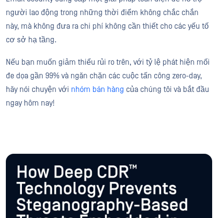
người lao động trong những thời điểm không chắc chắn
này, mà không đưa ra chi phí không cần thiết cho các yếu tố
cơ sở hạ tầng.
Nếu bạn muốn giảm thiểu rủi ro trên, với tỷ lệ phát hiện mối
đe dọa gần 99% và ngăn chặn các cuộc tấn công zero-day,
hãy nói chuyện với
nhóm bán hàng
của chúng tôi và bắt đầu
ngay hôm nay!