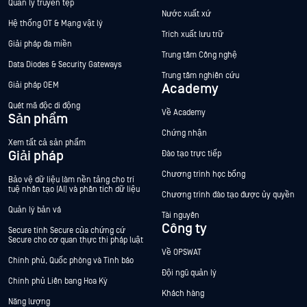
Quản lý truyền tệp
Nước xuất xứ
Hệ thống OT & Mạng vật lý
Trích xuất lưu trữ
Giải pháp đa miền
Trung tâm Công nghệ
Data Diodes & Security Gateways
Trung tâm nghiên cứu
Giải pháp OEM
Academy
Quét mã độc di động
Về Academy
Sản phẩm
Chứng nhận
Xem tất cả sản phẩm
Giải pháp
Đào tạo trực tiếp
Chương trình học bổng
Bảo vệ dữ liệu làm nền tảng cho trí
tuệ nhân tạo (AI) và phân tích dữ liệu
Chương trình đào tạo được ủy quyền
Quản lý bản vá
Tài nguyên
Công ty
Secure tính Secure của chứng cứ
Secure cho cơ quan thực thi pháp luật
Về OPSWAT
Chính phủ, Quốc phòng và Tình báo
Đội ngũ quản lý
Chính phủ Liên bang Hoa Kỳ
Khách hàng
Năng lượng