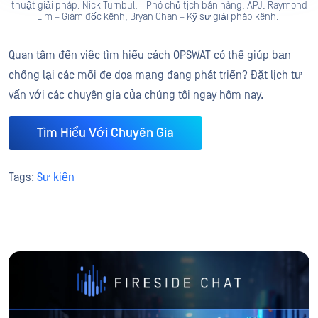
thuật giải pháp, Nick Turnbull – Phó chủ tịch bán hàng, APJ, Raymond
Lim – Giám đốc kênh, Bryan Chan – Kỹ sư giải pháp kênh.
Quan tâm đến việc tìm hiểu cách OPSWAT có thể giúp bạn
chống lại các mối đe dọa mạng đang phát triển? Đặt lịch tư
vấn với các chuyên gia của chúng tôi ngay hôm nay.
Tìm Hiểu Với Chuyên Gia
Tags:
Sự kiện