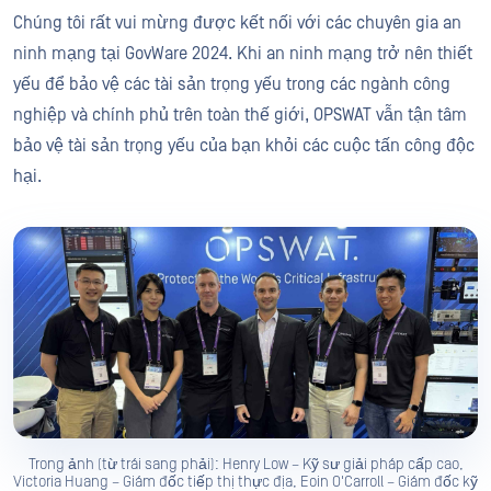
Chúng tôi rất vui mừng được kết nối với các chuyên gia an
ninh mạng tại GovWare 2024. Khi an ninh mạng trở nên thiết
yếu để bảo vệ các tài sản trọng yếu trong các ngành công
nghiệp và chính phủ trên toàn thế giới, OPSWAT vẫn tận tâm
bảo vệ tài sản trọng yếu của bạn khỏi các cuộc tấn công độc
hại.
Trong ảnh (từ trái sang phải): Henry Low – Kỹ sư giải pháp cấp cao,
Victoria Huang – Giám đốc tiếp thị thực địa, Eoin O'Carroll – Giám đốc kỹ