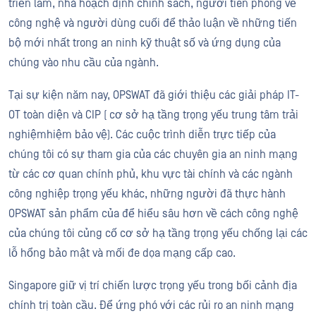
triển lãm, nhà hoạch định chính sách, người tiên phong về
công nghệ và người dùng cuối để thảo luận về những tiến
bộ mới nhất trong an ninh kỹ thuật số và ứng dụng của
chúng vào nhu cầu của ngành.
Tại sự kiện năm nay, OPSWAT đã giới thiệu các giải pháp IT-
OT toàn diện và CIP ( cơ sở hạ tầng trọng yếu trung tâm trải
nghiệmhiệm bảo vệ). Các cuộc trình diễn trực tiếp của
chúng tôi có sự tham gia của các chuyên gia an ninh mạng
từ các cơ quan chính phủ, khu vực tài chính và các ngành
công nghiệp trọng yếu khác, những người đã thực hành
OPSWAT sản phẩm của để hiểu sâu hơn về cách công nghệ
của chúng tôi củng cố cơ sở hạ tầng trọng yếu chống lại các
lỗ hổng bảo mật và mối đe dọa mạng cấp cao.
Singapore giữ vị trí chiến lược trọng yếu trong bối cảnh địa
chính trị toàn cầu. Để ứng phó với các rủi ro an ninh mạng