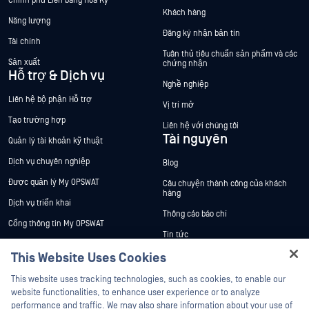
Chính phủ Liên bang Hoa Kỳ
Khách hàng
Năng lượng
Đăng ký nhận bản tin
Tài chính
Tuân thủ tiêu chuẩn sản phẩm và các
Sản xuất
chứng nhận
Hỗ trợ & Dịch vụ
Nghề nghiệp
Liên hệ bộ phận Hỗ trợ
Vị trí mở
Tạo trường hợp
Liên hệ với chúng tôi
Tài nguyên
Quản lý tài khoản kỹ thuật
Dịch vụ chuyên nghiệp
Blog
Được quản lý My OPSWAT
Câu chuyện thành công của khách
hàng
Dịch vụ triển khai
Thông cáo báo chí
Cổng thông tin My OPSWAT
Tin tức
Tài liệu kỹ thuật
This Website Uses Cookies
Sự kiện
Đào tạo
Hey there!
Hội thảo trên trực tuyến
This website uses tracking technologies, such as cookies, to enable our
Chương trình Xử lý Lỗ hổng Bảo mật
I'm Ozzy, your OPSWAT virtual assistant.
website functionalities, to enhance user experience or to analyze
Đối tác
Datasheets
How can I help you secure what's critical
performance and traffic. We may also share information about your use of