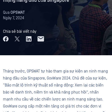
mạng hàng đầu của Singapore
Qua
OPSWAT
Ngày 7, 2024
Chia sẻ bài viết này
Tháng trước, OPSWAT tự hào tham gia sự kiện an ninh mạng
hàng đầu của Singapore, GovWare 2024. Chủ đề của sự kiện,
“Bảo mật lộ trình kỹ thuật số năng động: Xem lại các biển
báo về danh tính, niềm tin và khả năng phục hồi”, nhấn
mạnh nhu cầu về các chiến lược an ninh mạng sáng tạo.
GovWare cung cấp một nền tảng có giá trị cho các đơn vị