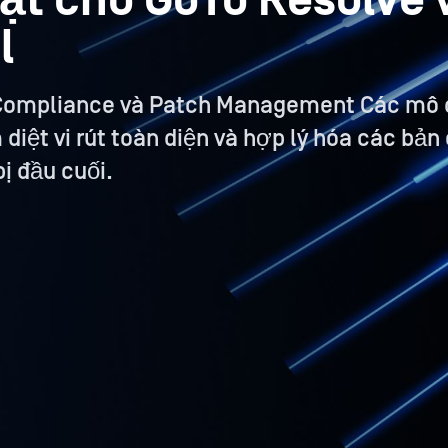
ật cho GoTo Resolve 
l
 Compliance và Patch Management Các mô 
iệt vi rút toàn diện và hợp lý hóa các bản
ị đầu cuối.