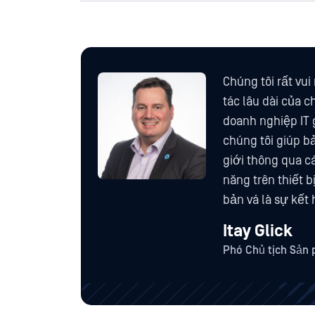
Chúng tôi rất vu
tác lâu dài của c
doanh nghiệp IT 
chúng tôi giúp bả
giới thông qua c
năng trên thiết b
bản vá là sự kết
Itay Glick
Phó Chủ tịch Sản