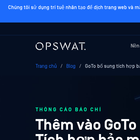
Chúng tôi sử dụng trí tuệ nhân tạo để dịch trang web và m
Nền
Trang chủ
/
Blog
/
GoTo bổ sung tích hợp b
THÔNG CÁO BÁO CHÍ
Thêm vào GoTo 