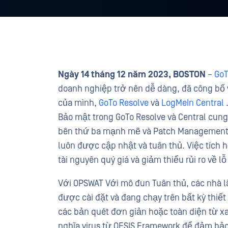
Ngày 14 tháng 12 năm 2023, BOSTON
–
GoT
doanh nghiệp trở nên dễ dàng, đã công bố 
của mình,
GoTo Resolve
và
LogMeIn Central
.
Bảo mật trong GoTo Resolve và Central cun
bên thứ ba mạnh mẽ và Patch Management
luôn được cập nhật và tuân thủ. Việc tích h
tài nguyên quý giá và giảm thiểu rủi ro về 
Với OPSWAT Với mô đun Tuân thủ, các nhà l
được cài đặt và đang chạy trên bất kỳ thiết
các bản quét đơn giản hoặc toàn diện từ x
nghĩa virus từ OESIS Framework để đảm bảo