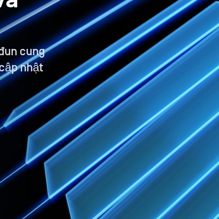
và
đun cung
 cập nhật