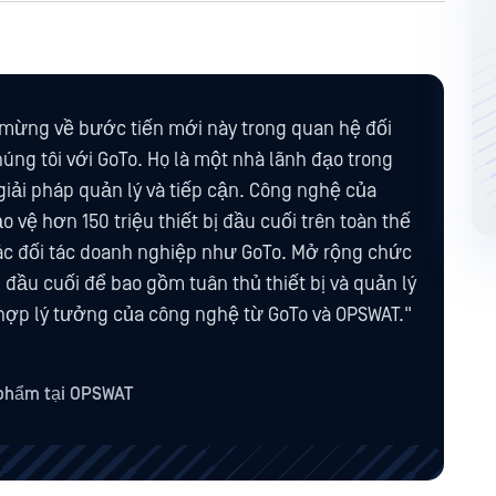
i mừng về bước tiến mới này trong quan hệ đối
húng tôi với GoTo. Họ là một nhà lãnh đạo trong
giải pháp quản lý và tiếp cận. Công nghệ của
o vệ hơn 150 triệu thiết bị đầu cuối trên toàn thế
ác đối tác doanh nghiệp như GoTo. Mở rộng chức
ị đầu cuối để bao gồm tuân thủ thiết bị và quản lý
 hợp lý tưởng của công nghệ từ GoTo và OPSWAT."
 phẩm tại OPSWAT