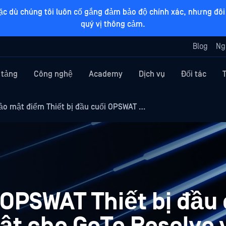
ặc dù chúng tôi luôn cố gắng đảm bảo độ chính xác, nhưng đôi 
quý vị thông cảm.
Blog
Ng
 tảng
Công nghệ
Academy
Dịch vụ
Đối tác
ảo mật điểm Thiết bị đầu cuối OPSWAT …
OPSWAT Thiết bị đầu 