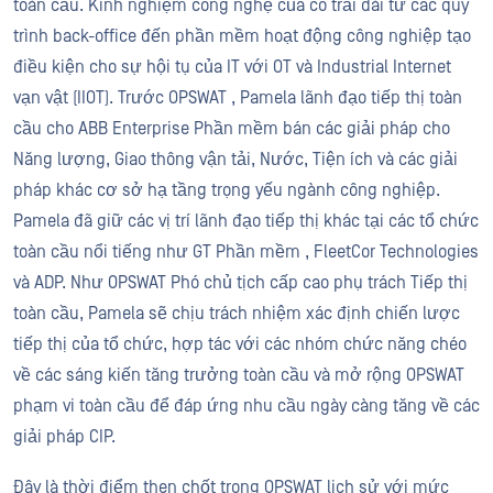
toàn cầu. Kinh nghiệm công nghệ của cô trải dài từ các quy
trình back-office đến phần mềm hoạt động công nghiệp tạo
điều kiện cho sự hội tụ của IT với OT và Industrial Internet
vạn vật (IIOT). Trước OPSWAT , Pamela lãnh đạo tiếp thị toàn
cầu cho ABB Enterprise Phần mềm bán các giải pháp cho
Năng lượng, Giao thông vận tải, Nước, Tiện ích và các giải
pháp khác cơ sở hạ tầng trọng yếu ngành công nghiệp.
Pamela đã giữ các vị trí lãnh đạo tiếp thị khác tại các tổ chức
toàn cầu nổi tiếng như GT Phần mềm , FleetCor Technologies
và ADP. Như OPSWAT Phó chủ tịch cấp cao phụ trách Tiếp thị
toàn cầu, Pamela sẽ chịu trách nhiệm xác định chiến lược
tiếp thị của tổ chức, hợp tác với các nhóm chức năng chéo
về các sáng kiến tăng trưởng toàn cầu và mở rộng OPSWAT
phạm vi toàn cầu để đáp ứng nhu cầu ngày càng tăng về các
giải pháp CIP.
Đây là thời điểm then chốt trong OPSWAT lịch sử với mức