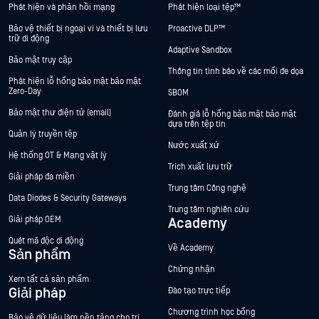
Phát hiện và phản hồi mạng
Phát hiện loại tệp™
Bảo vệ thiết bị ngoại vi và thiết bị lưu
Proactive DLP™
trữ di động
Adaptive Sandbox
Bảo mật truy cập
Thông tin tình báo về các mối đe dọa
Phát hiện lỗ hổng bảo mật bảo mật
Zero-Day
SBOM
Bảo mật thư điện tử (email)
Đánh giá lỗ hổng bảo mật bảo mật
dựa trên tệp tin
Quản lý truyền tệp
Nước xuất xứ
Hệ thống OT & Mạng vật lý
Trích xuất lưu trữ
Giải pháp đa miền
Trung tâm Công nghệ
Data Diodes & Security Gateways
Trung tâm nghiên cứu
Giải pháp OEM
Academy
Quét mã độc di động
Về Academy
Sản phẩm
Chứng nhận
Xem tất cả sản phẩm
Giải pháp
Đào tạo trực tiếp
Chương trình học bổng
Bảo vệ dữ liệu làm nền tảng cho trí