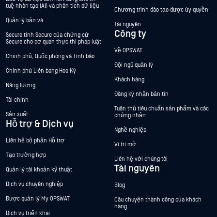
tuệ nhân tạo (AI) và phân tích dữ liệu
Chương trình đào tạo được ủy quyền
Quản lý bản vá
Tài nguyên
Công ty
Secure tính Secure của chứng cứ
Secure cho cơ quan thực thi pháp luật
Về OPSWAT
Chính phủ, Quốc phòng và Tình báo
Đội ngũ quản lý
Chính phủ Liên bang Hoa Kỳ
Khách hàng
Năng lượng
Đăng ký nhận bản tin
Tài chính
Tuân thủ tiêu chuẩn sản phẩm và các
Sản xuất
chứng nhận
Hỗ trợ & Dịch vụ
Nghề nghiệp
Liên hệ bộ phận Hỗ trợ
Vị trí mở
Tạo trường hợp
Liên hệ với chúng tôi
Tài nguyên
Quản lý tài khoản kỹ thuật
Dịch vụ chuyên nghiệp
Blog
Được quản lý My OPSWAT
Câu chuyện thành công của khách
hàng
Dịch vụ triển khai