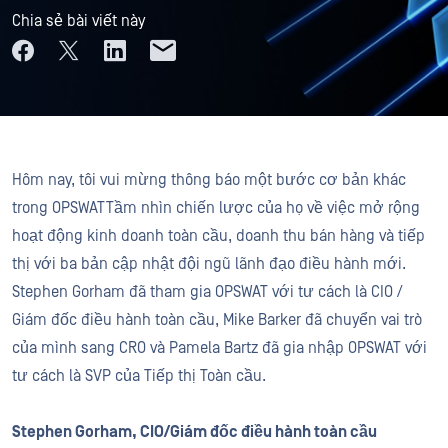
Chia sẻ bài viết này
Hôm nay, tôi vui mừng thông báo một bước cơ bản khác
trong OPSWATTầm nhìn chiến lược của họ về việc mở rộng
hoạt động kinh doanh toàn cầu, doanh thu bán hàng và tiếp
thị với ba bản cập nhật đội ngũ lãnh đạo điều hành mới.
Stephen Gorham đã tham gia OPSWAT với tư cách là CIO /
Giám đốc điều hành toàn cầu, Mike Barker đã chuyển vai trò
của mình sang CRO và Pamela Bartz đã gia nhập OPSWAT với
tư cách là SVP của Tiếp thị Toàn cầu.
Stephen Gorham, CIO/Giám đốc điều hành toàn cầu