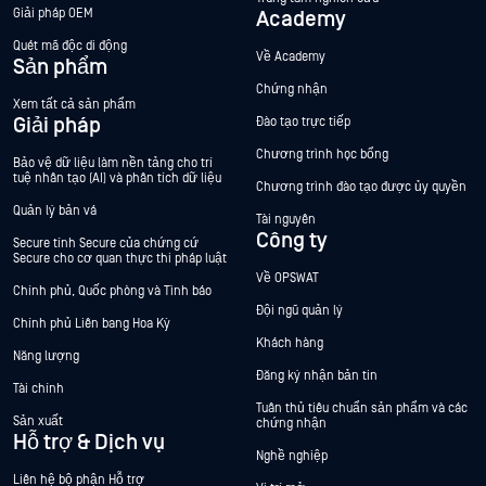
Giải pháp OEM
Academy
Quét mã độc di động
Về Academy
Sản phẩm
Chứng nhận
Xem tất cả sản phẩm
Giải pháp
Đào tạo trực tiếp
Chương trình học bổng
Bảo vệ dữ liệu làm nền tảng cho trí
tuệ nhân tạo (AI) và phân tích dữ liệu
Chương trình đào tạo được ủy quyền
Quản lý bản vá
Tài nguyên
Công ty
Secure tính Secure của chứng cứ
Secure cho cơ quan thực thi pháp luật
Về OPSWAT
Chính phủ, Quốc phòng và Tình báo
Đội ngũ quản lý
Chính phủ Liên bang Hoa Kỳ
Khách hàng
Năng lượng
Đăng ký nhận bản tin
Tài chính
Tuân thủ tiêu chuẩn sản phẩm và các
Sản xuất
chứng nhận
Hỗ trợ & Dịch vụ
Nghề nghiệp
Liên hệ bộ phận Hỗ trợ