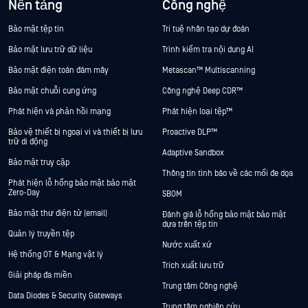
Nền tảng
Công nghệ
Bảo mật tệp tin
Trí tuệ nhân tạo dự đoán
Bảo mật lưu trữ dữ liệu
Trình kiểm tra nội dung AI
Bảo mật điện toán đám mây
Metascan™ Multiscanning
Bảo mật chuỗi cung ứng
Công nghệ Deep CDR™
Phát hiện và phản hồi mạng
Phát hiện loại tệp™
Bảo vệ thiết bị ngoại vi và thiết bị lưu
Proactive DLP™
trữ di động
Adaptive Sandbox
Bảo mật truy cập
Thông tin tình báo về các mối đe dọa
Phát hiện lỗ hổng bảo mật bảo mật
Zero-Day
SBOM
Bảo mật thư điện tử (email)
Đánh giá lỗ hổng bảo mật bảo mật
dựa trên tệp tin
Quản lý truyền tệp
Nước xuất xứ
Hệ thống OT & Mạng vật lý
Trích xuất lưu trữ
Giải pháp đa miền
Trung tâm Công nghệ
Data Diodes & Security Gateways
Trung tâm nghiên cứu