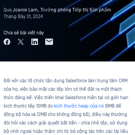
Qua
Joanie Lam, Trưởng phòng Tiếp thị Sản phẩm
Tháng Bảy 31, 2024
Chia sẻ bài viết này
Đối với các tổ chức tận dụng Salesforce làm trung tâm CRM
của họ, việc bảo mật các tệp lớn có thể đặt ra một thách
thức đáng kể. Việc triển khai Salesforce hiện tại có giới hạn
kích thước tệp 10MB do
kích thước heap của nó
(6MB để
đồng bộ hóa và 12MB cho không đồng bộ), điều này thường
đòi hỏi các cách giải quyết bất tiện - chia nhỏ tệp, sử dụng
bộ nhớ ngoài hoặc thậm chí từ bỏ cộng tác trên các tài liệu