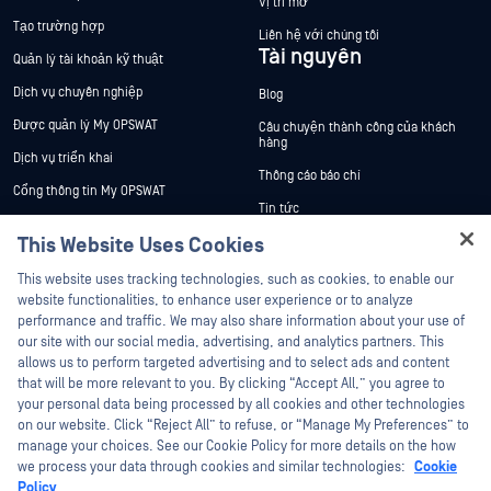
Vị trí mở
Tạo trường hợp
Liên hệ với chúng tôi
Tài nguyên
Quản lý tài khoản kỹ thuật
Dịch vụ chuyên nghiệp
Blog
Được quản lý My OPSWAT
Câu chuyện thành công của khách
hàng
Dịch vụ triển khai
Thông cáo báo chí
Cổng thông tin My OPSWAT
Tin tức
Tài liệu kỹ thuật
This Website Uses Cookies
Sự kiện
Đào tạo
Hey there!
Hội thảo trên trực tuyến
This website uses tracking technologies, such as cookies, to enable our
Chương trình Xử lý Lỗ hổng Bảo mật
I'm Ozzy, your OPSWAT virtual assistant.
website functionalities, to enhance user experience or to analyze
Đối tác
Datasheets
How can I help you secure what's critical
performance and traffic. We may also share information about your use of
today?
White Papers
our site with our social media, advertising, and analytics partners. This
Chứng nhận
allows us to perform targeted advertising and to select ads and content
Công cụ miễn phí
Đối tác công nghệ
that will be more relevant to you. By clicking “Accept All,” you agree to
your personal data being processed by all cookies and other technologies
Chương trình đối tác kênh phân phối
on our website. Click “Reject All” to refuse, or “Manage My Preferences” to
manage your choices. See our Cookie Policy for more details on the how
we process your data through cookies and similar technologies:
Cookie
©2026 OPSWAT Công ty TNHH. Mọi quyền được bảo lưu. OPSWAT , MetaDefender
Metascan, MetaAccess , cái OPSWAT Logo, Không tin tưởng bất kỳ tệp tin nào.
Policy