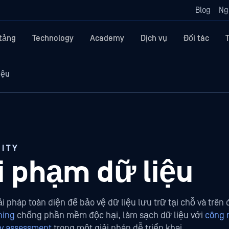
Blog
Ng
tảng
Technology
Academy
Dịch vụ
Đối tác
iệu
ITY
i phạm dữ liệu
i pháp toàn diện để bảo vệ dữ liệu lưu trữ tại chỗ và trê
ning
chống phần mềm độc hại, làm sạch dữ liệu với
công 
ity assessment
trong một giải pháp dễ triển khai.