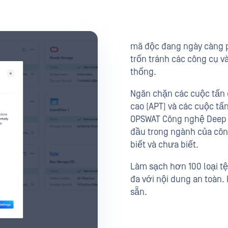
mã độc đang ngày càng p
trốn tránh các công cụ v
thống.
Ngăn chặn các cuộc tấn 
cao (APT) và các cuộc t
OPSWAT Công nghệ Deep C
đầu trong ngành của côn
biết và chưa biết.
Làm sạch hơn 100 loại t
đa với nội dung an toàn. 
sẵn.
Xem Thống Kê Hiệu