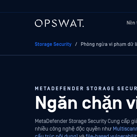
Nền 
Storage Security
/
Phòng ngừa vi phạm dữ l
METADEFENDER STORAGE SECUR
Ngăn chặn v
MetaDefender Storage Security Cung cấp giả
nhiều công nghệ độc quyền như
Multiscan
cấu trúc nội dung)
và
file-based vulnerabil