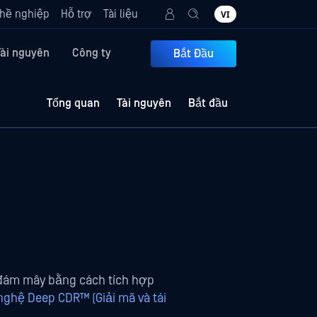
hề nghiệp
Hỗ trợ
Tài liệu
VI
Tài nguyên
Công ty
Bắt Đầu
Tổng quan
Tài nguyên
Bắt đầu
n đám mây bằng cách tích hợp
nghệ Deep CDR™ (Giải mã và tái