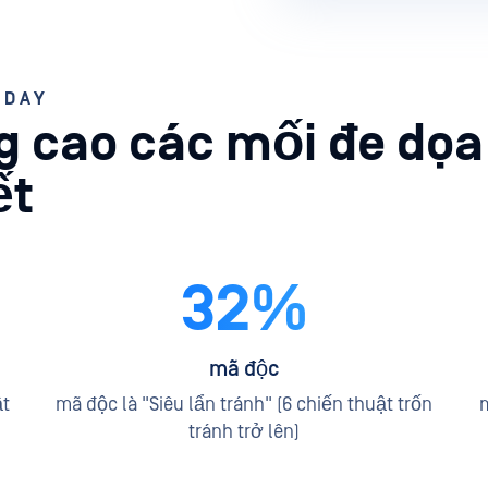
-DAY
 cao các mối đe dọa
ết
32%
mã độc
ật
mã độc là "Siêu lẩn tránh" (6 chiến thuật trốn
m
tránh trở lên)