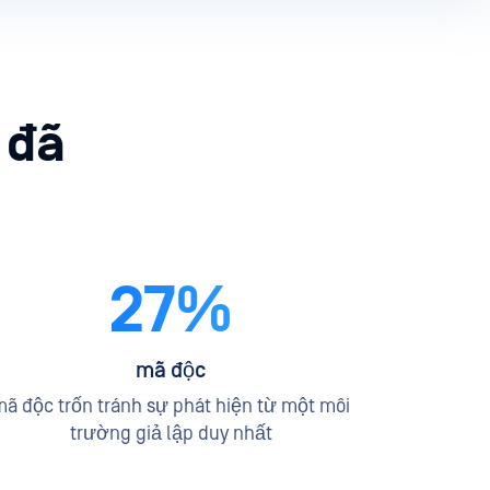
 đã
27%
mã độc
ã độc trốn tránh sự phát hiện từ một môi
trường giả lập duy nhất