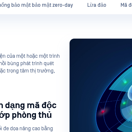
 hổng bảo mật bảo mật zero-day
Lừa đảo
Mã đ
iện của một hoặc một trình
ồi bùng phát trình quét
ặc trọng tâm thị trường,
n dạng mã độc
Lớp phòng thủ
ối đe dọa nâng cao bằng