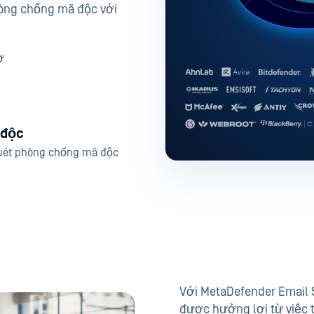
hòng chống mã độc với
ơ
 độc
quét phòng chống mã độc
Với MetaDefender Email S
được hưởng lợi từ việc t