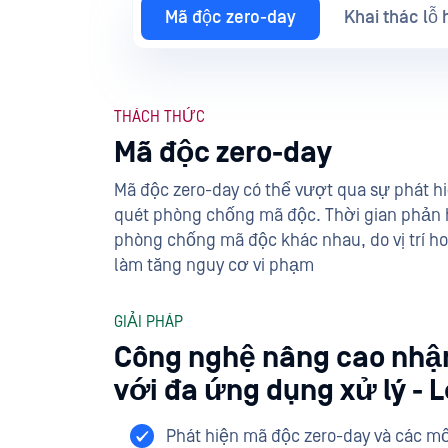
Mã độc zero-day
Khai thác lỗ
THÁCH THỨC
Mã độc zero-day
Mã độc zero-day có thể vượt qua sự phát h
quét phòng chống mã độc. Thời gian phản h
phòng chống mã độc khác nhau, do vị trí ho
làm tăng nguy cơ vi phạm
GIẢI PHÁP
Công nghệ nâng cao nhậ
với đa ứng dụng xử lý - 
Phát hiện mã độc zero-day và các m