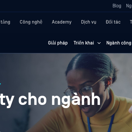
Blog
Ng
 tảng
Công nghệ
Academy
Dịch vụ
Đối tác
Giải pháp
Triển khai
Ngành công
Y
ity cho ngành