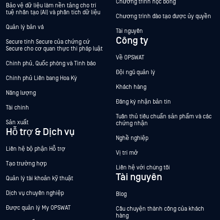
Chương trình học bổng
Bảo vệ dữ liệu làm nền tảng cho trí
tuệ nhân tạo (AI) và phân tích dữ liệu
Chương trình đào tạo được ủy quyền
Quản lý bản vá
Tài nguyên
Công ty
Secure tính Secure của chứng cứ
Secure cho cơ quan thực thi pháp luật
Về OPSWAT
Chính phủ, Quốc phòng và Tình báo
Đội ngũ quản lý
Chính phủ Liên bang Hoa Kỳ
Khách hàng
Năng lượng
Đăng ký nhận bản tin
Tài chính
Tuân thủ tiêu chuẩn sản phẩm và các
Sản xuất
chứng nhận
Hỗ trợ & Dịch vụ
Nghề nghiệp
Liên hệ bộ phận Hỗ trợ
Vị trí mở
Tạo trường hợp
Liên hệ với chúng tôi
Tài nguyên
Quản lý tài khoản kỹ thuật
Dịch vụ chuyên nghiệp
Blog
Được quản lý My OPSWAT
Câu chuyện thành công của khách
hàng