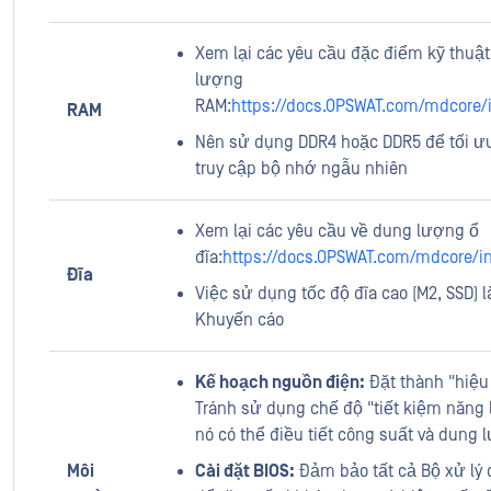
Xem lại các yêu cầu đặc điểm kỹ thuậ
lượng
RAM:
https://docs.OPSWAT.com/mdcore/i
RAM
Nên sử dụng DDR4 hoặc DDR5 để tối ư
truy cập bộ nhớ ngẫu nhiên
Xem lại các yêu cầu về dung lượng ổ
đĩa:
https://docs.OPSWAT.com/mdcore/in
Đĩa
Việc sử dụng tốc độ đĩa cao (M2, SSD) l
Khuyến cáo
Kế hoạch nguồn điện:
Đặt thành "hiệu 
Tránh sử dụng chế độ "tiết kiệm năng 
nó có thể điều tiết công suất và dung 
Môi
Cài đặt BIOS:
Đảm bảo tất cả Bộ xử lý