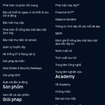
Phát hiện và phản hồi mạng
Phát hiện loại tệp™
Bảo vệ thiết bị ngoại vi và thiết bị lưu
Proactive DLP™
trữ di động
Adaptive Sandbox
Bảo mật truy cập
Thông tin tình báo về các mối đe dọa
Phát hiện lỗ hổng bảo mật bảo mật
Zero-Day
SBOM
Bảo mật thư điện tử (email)
Đánh giá lỗ hổng bảo mật bảo mật
dựa trên tệp tin
Quản lý truyền tệp
Nước xuất xứ
Hệ thống OT & Mạng vật lý
Trích xuất lưu trữ
Giải pháp đa miền
Trung tâm Công nghệ
Data Diodes & Security Gateways
Trung tâm nghiên cứu
Giải pháp OEM
Academy
Quét mã độc di động
Về Academy
Sản phẩm
Chứng nhận
Xem tất cả sản phẩm
Giải pháp
Đào tạo trực tiếp