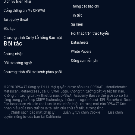
Dịch vụ triển khai
Thông cáo báo chí
Cổng thông tin My OPSWAT
Tin tức
Tài liệu kỹ thuật
Sự kiện
Đào tạo
Hội thảo trên trực tuyến
Chương trình Xử lý Lỗ hổng Bảo mật
Đối tác
Datasheets
White Papers
Chứng nhận
Công cụ miễn phí
Đối tác công nghệ
Chương trình đối tác kênh phân phối
©2026 OPSWAT Công ty TNHH. Mọi quyền được bảo lưu. OPSWAT , MetaDefender
Metascan, MetaAccess , cái OPSWAT Logo, Không tin tưởng bất kỳ tệp tin nào.
Không tin tưởng bất kỳ thiết bị nào. OPSWAT Academy Bảo vệ thế giới cơ sở hạ
tầng trọng yếu Deep CDR™ Technology, InQuest, Logo InQuest, DFI, RetroHunt, Deep
File Inspection và Join the Hunt là các nhãn hiệu thương mại của OPSWAT Các
nhãn hiệu của bên thứ ba là tài sản của chủ sở hữu tương ứng.
Chính sách bảo mật
pháp lý
Quản lý tùy chọn Cookie
Lựa chọn
quyền riêng tư của bạn tại California