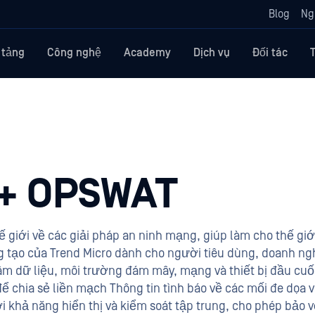
Blog
Ng
 tảng
Công nghệ
Academy
Dịch vụ
Đối tác
 + OPSWAT
 giới về các giải pháp an ninh mạng, giúp làm cho thế giới
áng tạo của Trend Micro dành cho người tiêu dùng, doanh ng
m dữ liệu, môi trường đám mây, mạng và thiết bị đầu cuối
ể chia sẻ liền mạch Thông tin tình báo về các mối đe dọa 
 khả năng hiển thị và kiểm soát tập trung, cho phép bảo 