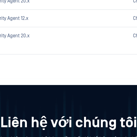
ity Agent 20.x
C
ity Agent 12.x
C
ity Agent 20.x
C
Liên hệ với chúng tôi