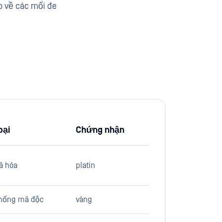
o về các mối đe
oại
Chứng nhận
ã hóa
platin
hống mã độc
vàng