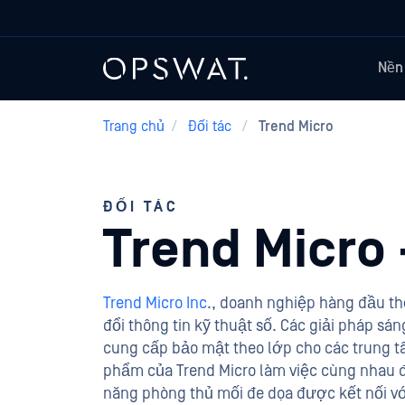
Nền
Trang chủ
/
Đối tác
/
Trend Micro
ĐỐI TÁC
Trend Micro
Trend Micro Inc
., doanh nghiệp hàng đầu thế
đổi thông tin kỹ thuật số. Các giải pháp s
cung cấp bảo mật theo lớp cho các trung tâ
phẩm của Trend Micro làm việc cùng nhau đ
năng phòng thủ mối đe dọa được kết nối với