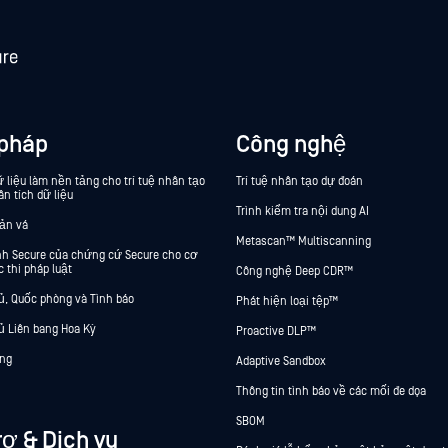
 pháp
Công nghệ
 liệu làm nền tảng cho trí tuệ nhân tạo
Trí tuệ nhân tạo dự đoán
ân tích dữ liệu
Trình kiểm tra nội dung AI
bản vá
Metascan™ Multiscanning
ính Secure của chứng cứ Secure cho cơ
 thi pháp luật
Công nghệ Deep CDR™
ủ, Quốc phòng và Tình báo
Phát hiện loại tệp™
ủ Liên bang Hoa Kỳ
Proactive DLP™
ng
Adaptive Sandbox
Thông tin tình báo về các mối đe dọa
SBOM
rợ & Dịch vụ