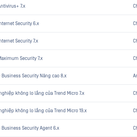
ntivirus+ 7.x
C
nternet Security 6.x
C
ternet Security 7.x
C
Maximum Security 7.x
C
e Business Security Nâng cao 8.x
A
nghiệp không lo lắng của Trend Micro 7.x
C
nghiệp không lo lắng của Trend Micro 19.x
C
 Business Security Agent 6.x
C