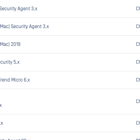
Security Agent 3.x
C
Mac) Security Agent 3.x
C
(Mac) 2019
C
curity 5.x
C
rend Micro 6.x
C
C
x
.x
C