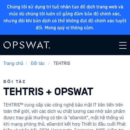
Chúng tôi sử dụng trí tuệ nhân tạo để dịch trang web và
mặc dù chúng tôi luôn cố gắng đảm bảo độ chính xác,
nhưng đôi khi bản dịch có thể không đạt độ chính xác tuyệt
đối. Mong quý vị thông cảm.
Trang chủ
/
Đối tác
/
TEHTRIS
ĐỐI TÁC
TEHTRIS + OPSWAT
TEHTRIS™ cung cấp các công nghệ bảo mật IT tiên tiến trên
toàn thế giới, với các dịch vụ chất lượng cao nhờ sản phẩm
được trao giải thưởng có tên là "eGambit", một hệ thống vũ
khí mạng phòng thủ. eGambit kết hợp Thiết bị đầu cuối Phát