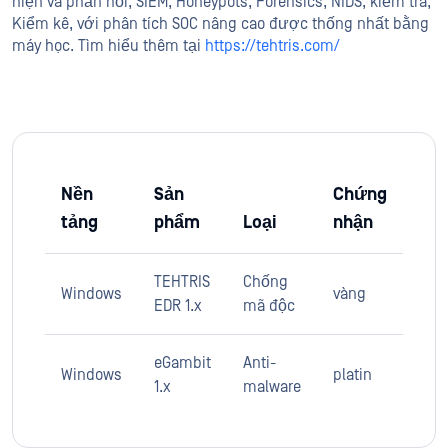
hiện và phản hồi, SIEM, Honeypots, Forensics, NIDS, kiểm tra,
Kiểm kê, với phân tích SOC nâng cao được thống nhất bằng
máy học. Tìm hiểu thêm tại
https://tehtris.com/
Nền
Sản
Chứng
tảng
phẩm
Loại
nhận
TEHTRIS
Chống
Windows
vàng
EDR 1.x
mã độc
eGambit
Anti-
Windows
platin
1.x
malware