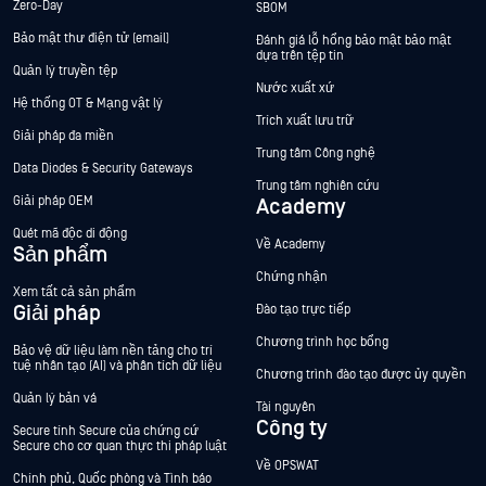
Zero-Day
SBOM
Bảo mật thư điện tử (email)
Đánh giá lỗ hổng bảo mật bảo mật
dựa trên tệp tin
Quản lý truyền tệp
Nước xuất xứ
Hệ thống OT & Mạng vật lý
Trích xuất lưu trữ
Giải pháp đa miền
Trung tâm Công nghệ
Data Diodes & Security Gateways
Trung tâm nghiên cứu
Giải pháp OEM
Academy
Quét mã độc di động
Về Academy
Sản phẩm
Chứng nhận
Xem tất cả sản phẩm
Giải pháp
Đào tạo trực tiếp
Chương trình học bổng
Bảo vệ dữ liệu làm nền tảng cho trí
tuệ nhân tạo (AI) và phân tích dữ liệu
Chương trình đào tạo được ủy quyền
Quản lý bản vá
Tài nguyên
Công ty
Secure tính Secure của chứng cứ
Secure cho cơ quan thực thi pháp luật
Về OPSWAT
Chính phủ, Quốc phòng và Tình báo