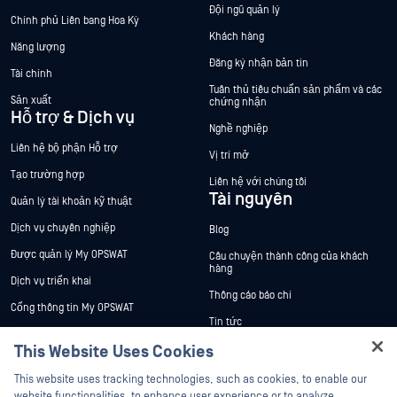
Đội ngũ quản lý
Chính phủ Liên bang Hoa Kỳ
Khách hàng
Năng lượng
Đăng ký nhận bản tin
Tài chính
Tuân thủ tiêu chuẩn sản phẩm và các
Sản xuất
chứng nhận
Hỗ trợ & Dịch vụ
Nghề nghiệp
Liên hệ bộ phận Hỗ trợ
Vị trí mở
Tạo trường hợp
Liên hệ với chúng tôi
Tài nguyên
Quản lý tài khoản kỹ thuật
Dịch vụ chuyên nghiệp
Blog
Được quản lý My OPSWAT
Câu chuyện thành công của khách
hàng
Dịch vụ triển khai
Thông cáo báo chí
Cổng thông tin My OPSWAT
Tin tức
Tài liệu kỹ thuật
This Website Uses Cookies
Sự kiện
Đào tạo
Hey there!
Hội thảo trên trực tuyến
This website uses tracking technologies, such as cookies, to enable our
Chương trình Xử lý Lỗ hổng Bảo mật
I'm Ozzy, your OPSWAT virtual assistant.
website functionalities, to enhance user experience or to analyze