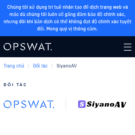
Chúng tôi sử dụng trí tuệ nhân tạo để dịch trang web và
mặc dù chúng tôi luôn cố gắng đảm bảo độ chính xác,
nhưng đôi khi bản dịch có thể không đạt độ chính xác tuyệt
đối. Mong quý vị thông cảm.
Trang chủ
/
Đối tác
/
SiyanoAV
ĐỐI TÁC
SiyanoAV + OPSWAT