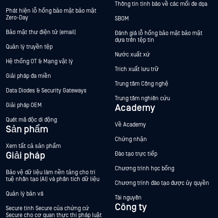
Thông tin tình báo về các mối đe dọa
Phát hiện lỗ hổng bảo mật bảo mật
Zero-Day
SBOM
Bảo mật thư điện tử (email)
Đánh giá lỗ hổng bảo mật bảo mật
dựa trên tệp tin
Quản lý truyền tệp
Nước xuất xứ
Hệ thống OT & Mạng vật lý
Trích xuất lưu trữ
Giải pháp đa miền
Trung tâm Công nghệ
Data Diodes & Security Gateways
Trung tâm nghiên cứu
Giải pháp OEM
Academy
Quét mã độc di động
Về Academy
Sản phẩm
Chứng nhận
Xem tất cả sản phẩm
Giải pháp
Đào tạo trực tiếp
Chương trình học bổng
Bảo vệ dữ liệu làm nền tảng cho trí
tuệ nhân tạo (AI) và phân tích dữ liệu
Chương trình đào tạo được ủy quyền
Quản lý bản vá
Tài nguyên
Công ty
Secure tính Secure của chứng cứ
Secure cho cơ quan thực thi pháp luật