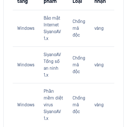
tảng
phẩm
Loại
nhận
Bảo mật
Chống
Internet
Windows
mã
vàng
SiyanoAV
độc
1.x
SiyanoAV
Chống
Tổng số
Windows
mã
vàng
an ninh
độc
1.x
Phần
mềm diệt
Chống
Windows
virus
mã
vàng
SiyanoAV
độc
1.x