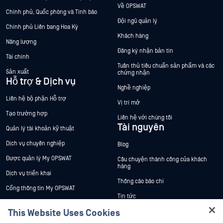
Về OPSWAT
Chính phủ, Quốc phòng và Tình báo
Đội ngũ quản lý
Chính phủ Liên bang Hoa Kỳ
Khách hàng
Năng lượng
Đăng ký nhận bản tin
Tài chính
Tuân thủ tiêu chuẩn sản phẩm và các
Sản xuất
chứng nhận
Hỗ trợ & Dịch vụ
Nghề nghiệp
Liên hệ bộ phận Hỗ trợ
Vị trí mở
Tạo trường hợp
Liên hệ với chúng tôi
Tài nguyên
Quản lý tài khoản kỹ thuật
Dịch vụ chuyên nghiệp
Blog
Được quản lý My OPSWAT
Câu chuyện thành công của khách
hàng
Dịch vụ triển khai
Thông cáo báo chí
Cổng thông tin My OPSWAT
Tin tức
Tài liệu kỹ thuật
This Website Uses Cookies
Sự kiện
Đào tạo