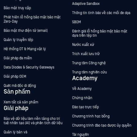
Adaptive Sandbox
Bảo mật truy cập
Thông tin tình báo về các mối đe dọa
Phát hiện lỗ hổng bảo mật bảo mật
Zero-Day
SBOM
Bảo mật thư điện tử (email)
Đánh giá lỗ hổng bảo mật bảo mật
dựa trên tệp tin
Quản lý truyền tệp
Nước xuất xứ
Hệ thống OT & Mạng vật lý
Trích xuất lưu trữ
Giải pháp đa miền
Trung tâm Công nghệ
Data Diodes & Security Gateways
Trung tâm nghiên cứu
Giải pháp OEM
Academy
Quét mã độc di động
Về Academy
Sản phẩm
Chứng nhận
Xem tất cả sản phẩm
Giải pháp
Đào tạo trực tiếp
Chương trình học bổng
Bảo vệ dữ liệu làm nền tảng cho trí
tuệ nhân tạo (AI) và phân tích dữ liệu
Chương trình đào tạo được ủy quyền
Quản lý bản vá
Tài nguyên