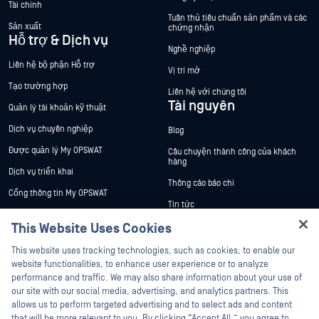
Tài chính
Tuân thủ tiêu chuẩn sản phẩm và các
Sản xuất
chứng nhận
Hỗ trợ & Dịch vụ
Nghề nghiệp
Liên hệ bộ phận Hỗ trợ
Vị trí mở
Tạo trường hợp
Liên hệ với chúng tôi
Tài nguyên
Quản lý tài khoản kỹ thuật
Dịch vụ chuyên nghiệp
Blog
Được quản lý My OPSWAT
Câu chuyện thành công của khách
hàng
Dịch vụ triển khai
Thông cáo báo chí
Cổng thông tin My OPSWAT
Tin tức
Tài liệu kỹ thuật
This Website Uses Cookies
Sự kiện
Đào tạo
Hey there!
Hội thảo trên trực tuyến
This website uses tracking technologies, such as cookies, to enable our
Chương trình Xử lý Lỗ hổng Bảo mật
I'm Ozzy, your OPSWAT virtual assistant.
website functionalities, to enhance user experience or to analyze
Đối tác
Datasheets
How can I help you secure what's critical
performance and traffic. We may also share information about your use of
today?
White Papers
our site with our social media, advertising, and analytics partners. This
Chứng nhận
allows us to perform targeted advertising and to select ads and content
Công cụ miễn phí
Đối tác công nghệ
that will be more relevant to you. By clicking “Accept All,” you agree to