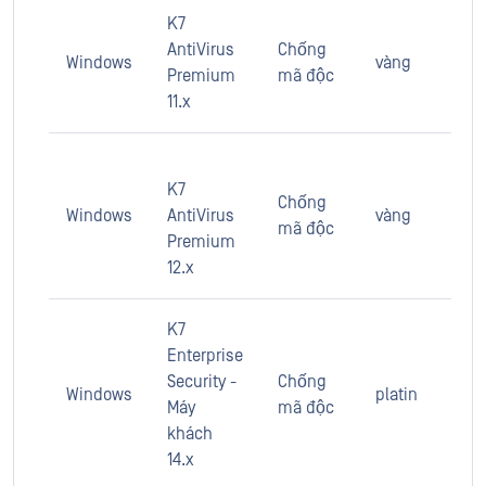
K7
AntiVirus
Chống
Windows
vàng
Premium
mã độc
11.x
K7
Chống
Windows
AntiVirus
vàng
mã độc
Premium
12.x
K7
Enterprise
Security -
Chống
Windows
platin
Máy
mã độc
khách
14.x