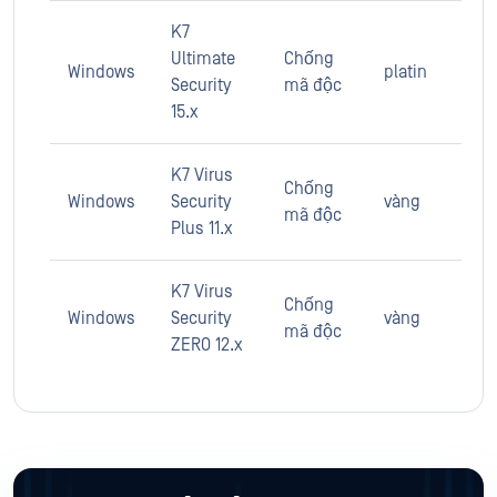
K7
Ultimate
Chống
Windows
platin
Security
mã độc
15.x
K7 Virus
Chống
Windows
Security
vàng
mã độc
Plus 11.x
K7 Virus
Chống
Windows
Security
vàng
mã độc
ZERO 12.x