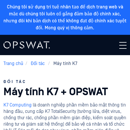
Chúng tôi sử dụng trí tuệ nhân tạo để dịch trang web và
mặc dù chúng tôi luôn cố gắng đảm bảo độ chính xác,
nhưng đôi khi bản dịch có thể không đạt độ chính xác tuyệt
đối. Mong quý vị thông cảm.
Trang chủ
/
Đối tác
/
Máy tính K7
ĐỐI TÁC
Máy tính K7 + OPSWAT
K7 Computing
là doanh nghiệp phần mềm bảo mật thông tin
hàng đầu, cung cấp K7 TotalSecurity (tường lửa, diệt virus,
chống thư rác, chống phần mềm gián điệp, kiểm soát quyền
riêng tư và giám sát hệ thống) để bảo vệ cá nhân và tổ chức