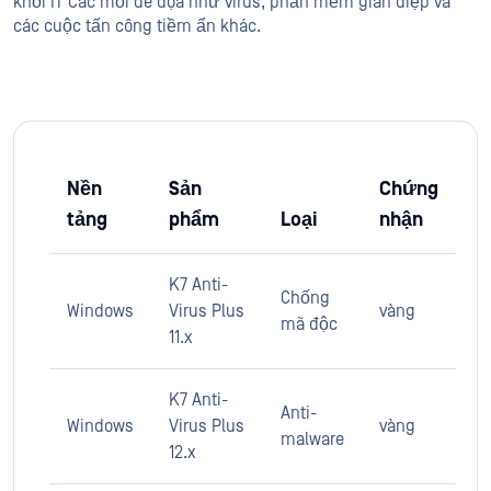
khỏi IT Các mối đe dọa như virus, phần mềm gián điệp và
các cuộc tấn công tiềm ẩn khác.
Nền
Sản
Chứng
tảng
phẩm
Loại
nhận
K7 Anti-
Chống
Windows
Virus Plus
vàng
mã độc
11.x
K7 Anti-
Anti-
Windows
Virus Plus
vàng
malware
12.x