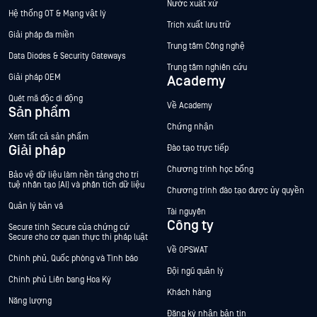
Nước xuất xứ
Hệ thống OT & Mạng vật lý
Trích xuất lưu trữ
Giải pháp đa miền
Trung tâm Công nghệ
Data Diodes & Security Gateways
Trung tâm nghiên cứu
Giải pháp OEM
Academy
Quét mã độc di động
Về Academy
Sản phẩm
Chứng nhận
Xem tất cả sản phẩm
Giải pháp
Đào tạo trực tiếp
Chương trình học bổng
Bảo vệ dữ liệu làm nền tảng cho trí
tuệ nhân tạo (AI) và phân tích dữ liệu
Chương trình đào tạo được ủy quyền
Quản lý bản vá
Tài nguyên
Công ty
Secure tính Secure của chứng cứ
Secure cho cơ quan thực thi pháp luật
Về OPSWAT
Chính phủ, Quốc phòng và Tình báo
Đội ngũ quản lý
Chính phủ Liên bang Hoa Kỳ
Khách hàng
Năng lượng
Đăng ký nhận bản tin