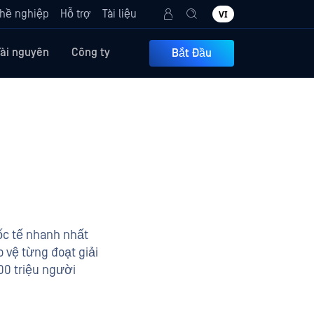
hề nghiệp
Hỗ trợ
Tài liệu
VI
Tài nguyên
Công ty
Bắt Đầu
c tế nhanh nhất
o vệ từng đoạt giải
00 triệu người