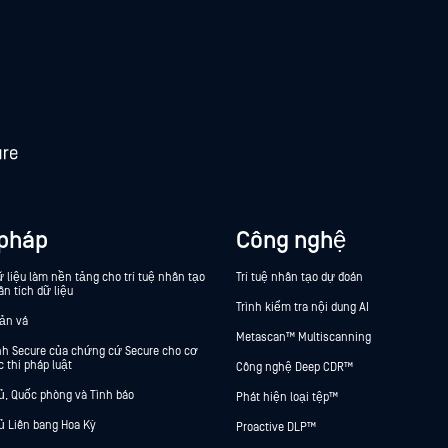
 pháp
Công nghệ
 liệu làm nền tảng cho trí tuệ nhân tạo
Trí tuệ nhân tạo dự đoán
ân tích dữ liệu
Trình kiểm tra nội dung AI
bản vá
Metascan™ Multiscanning
ính Secure của chứng cứ Secure cho cơ
 thi pháp luật
Công nghệ Deep CDR™
ủ, Quốc phòng và Tình báo
Phát hiện loại tệp™
ủ Liên bang Hoa Kỳ
Proactive DLP™