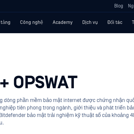
Blog
Ng
 tảng
Công nghệ
Academy
Dịch vụ
Đối tác
 + OPSWAT
ng dòng phần mềm bảo mật internet được chứng nhận quố
 nghiệp tiên phong trong ngành, giới thiệu và phát triển bả
itdefender bảo mật trải nghiệm kỹ thuật số của khoảng 4
u.