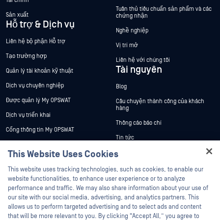
Tài chính
Tuân thủ tiêu chuẩn sản phẩm và các
Sản xuất
chứng nhận
Hỗ trợ & Dịch vụ
Nghề nghiệp
Liên hệ bộ phận Hỗ trợ
Vị trí mở
Tạo trường hợp
Liên hệ với chúng tôi
Tài nguyên
Quản lý tài khoản kỹ thuật
Dịch vụ chuyên nghiệp
Blog
Được quản lý My OPSWAT
Câu chuyện thành công của khách
hàng
Dịch vụ triển khai
Thông cáo báo chí
Cổng thông tin My OPSWAT
Tin tức
Tài liệu kỹ thuật
This Website Uses Cookies
Sự kiện
Đào tạo
Hey there!
Hội thảo trên trực tuyến
This website uses tracking technologies, such as cookies, to enable our
Chương trình Xử lý Lỗ hổng Bảo mật
I'm Ozzy, your OPSWAT virtual assistant.
website functionalities, to enhance user experience or to analyze
Đối tác
Datasheets
How can I help you secure what's critical
performance and traffic. We may also share information about your use of
White Papers
today?
our site with our social media, advertising, and analytics partners. This
Chứng nhận
allows us to perform targeted advertising and to select ads and content
Công cụ miễn phí
Đối tác công nghệ
that will be more relevant to you. By clicking “Accept All,” you agree to