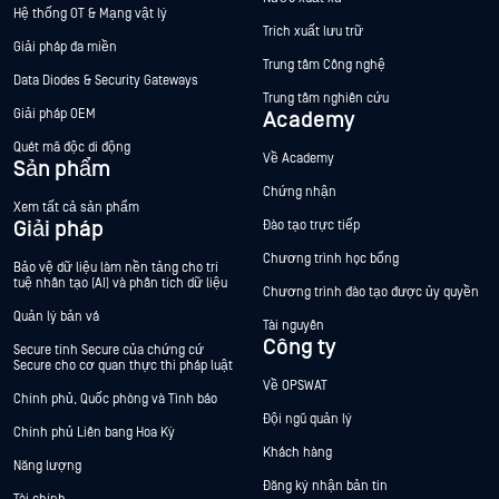
Hệ thống OT & Mạng vật lý
Trích xuất lưu trữ
Giải pháp đa miền
Trung tâm Công nghệ
Data Diodes & Security Gateways
Trung tâm nghiên cứu
Giải pháp OEM
Academy
Quét mã độc di động
Về Academy
Sản phẩm
Chứng nhận
Xem tất cả sản phẩm
Giải pháp
Đào tạo trực tiếp
Chương trình học bổng
Bảo vệ dữ liệu làm nền tảng cho trí
tuệ nhân tạo (AI) và phân tích dữ liệu
Chương trình đào tạo được ủy quyền
Quản lý bản vá
Tài nguyên
Công ty
Secure tính Secure của chứng cứ
Secure cho cơ quan thực thi pháp luật
Về OPSWAT
Chính phủ, Quốc phòng và Tình báo
Đội ngũ quản lý
Chính phủ Liên bang Hoa Kỳ
Khách hàng
Năng lượng
Đăng ký nhận bản tin