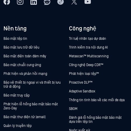
Nền tảng
Công nghệ
Bảo mật tệp tin
Trí tuệ nhân tạo dự đoán
Bảo mật lưu trữ dữ liệu
Trình kiểm tra nội dung AI
Bảo mật điện toán đám mây
Metascan™ Multiscanning
Bảo mật chuỗi cung ứng
Công nghệ Deep CDR™
Phát hiện và phản hồi mạng
Phát hiện loại tệp™
Bảo vệ thiết bị ngoại vi và thiết bị lưu
Proactive DLP™
trữ di động
Adaptive Sandbox
Bảo mật truy cập
Thông tin tình báo về các mối đe dọa
Phát hiện lỗ hổng bảo mật bảo mật
Zero-Day
SBOM
Bảo mật thư điện tử (email)
Đánh giá lỗ hổng bảo mật bảo mật
dựa trên tệp tin
Quản lý truyền tệp
Nước xuất xứ