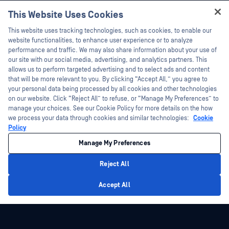
Tài liệu kỹ thuật
This Website Uses Cookies
Sự kiện
Đào tạo
Hey there!
Hội thảo trên trực tuyến
This website uses tracking technologies, such as cookies, to enable our
Chương trình Xử lý Lỗ hổng Bảo mật
I'm Ozzy, your OPSWAT virtual assistant.
website functionalities, to enhance user experience or to analyze
Đối tác
Datasheets
How can I help you secure what's critical
performance and traffic. We may also share information about your use of
today?
White Papers
our site with our social media, advertising, and analytics partners. This
Chứng nhận
allows us to perform targeted advertising and to select ads and content
Công cụ miễn phí
Đối tác công nghệ
that will be more relevant to you. By clicking “Accept All,” you agree to
your personal data being processed by all cookies and other technologies
Chương trình đối tác kênh phân phối
on our website. Click “Reject All” to refuse, or “Manage My Preferences” to
manage your choices. See our Cookie Policy for more details on the how
we process your data through cookies and similar technologies:
Cookie
©2026 OPSWAT Công ty TNHH. Mọi quyền được bảo lưu. OPSWAT , MetaDefender
Metascan, MetaAccess , cái OPSWAT Logo, Không tin tưởng bất kỳ tệp tin nào.
Policy
Không tin tưởng bất kỳ thiết bị nào. OPSWAT Academy Bảo vệ thế giới cơ sở hạ
tầng trọng yếu Deep CDR™ Technology, InQuest, Logo InQuest, DFI, RetroHunt, Deep
Manage My Preferences
File Inspection và Join the Hunt là các nhãn hiệu thương mại của OPSWAT Các
nhãn hiệu của bên thứ ba là tài sản của chủ sở hữu tương ứng.
Chính sách bảo mật
pháp lý
Quản lý tùy chọn Cookie
Lựa chọn
Reject All
quyền riêng tư của bạn tại California
Privacy Policy
Accept All