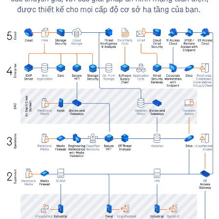
được thiết kế cho mọi cấp độ cơ sở hạ tầng của bạn.