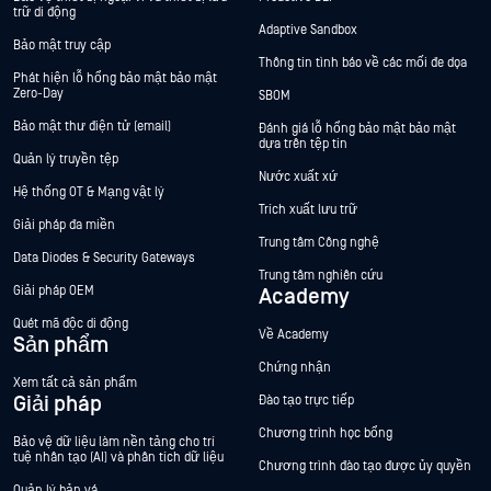
trữ di động
Adaptive Sandbox
Bảo mật truy cập
Thông tin tình báo về các mối đe dọa
Phát hiện lỗ hổng bảo mật bảo mật
Zero-Day
SBOM
Bảo mật thư điện tử (email)
Đánh giá lỗ hổng bảo mật bảo mật
dựa trên tệp tin
Quản lý truyền tệp
Nước xuất xứ
Hệ thống OT & Mạng vật lý
Trích xuất lưu trữ
Giải pháp đa miền
Trung tâm Công nghệ
Data Diodes & Security Gateways
Trung tâm nghiên cứu
Giải pháp OEM
Academy
Quét mã độc di động
Về Academy
Sản phẩm
Chứng nhận
Xem tất cả sản phẩm
Giải pháp
Đào tạo trực tiếp
Chương trình học bổng
Bảo vệ dữ liệu làm nền tảng cho trí
tuệ nhân tạo (AI) và phân tích dữ liệu
Chương trình đào tạo được ủy quyền
Quản lý bản vá