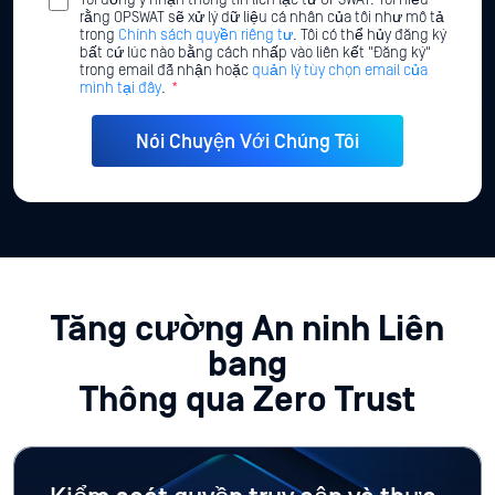
Tôi đồng ý nhận thông tin liên lạc từ OPSWAT. Tôi hiểu
rằng OPSWAT sẽ xử lý dữ liệu cá nhân của tôi như mô tả
trong
Chính sách quyền riêng tư
. Tôi có thể hủy đăng ký
bất cứ lúc nào bằng cách nhấp vào liên kết "Đăng ký"
trong email đã nhận hoặc
quản lý tùy chọn email của
mình tại đây
.
*
Tăng cường An ninh Liên
bang
Thông qua Zero Trust