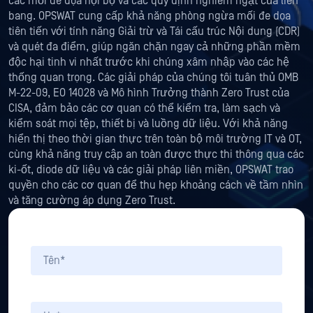
các mối đe dọa nội bộ và các quy định nghiêm ngặt của liên
bang. OPSWAT cung cấp khả năng phòng ngừa mối đe dọa
tiên tiến với tính năng Giải trừ và Tái cấu trúc Nội dung (CDR)
và quét đa điểm, giúp ngăn chặn ngay cả những phần mềm
độc hại tinh vi nhất trước khi chúng xâm nhập vào các hệ
thống quan trọng. Các giải pháp của chúng tôi tuân thủ OMB
M-22-09, EO 14028 và Mô hình Trưởng thành Zero Trust của
CISA, đảm bảo các cơ quan có thể kiểm tra, làm sạch và
kiểm soát mọi tệp, thiết bị và luồng dữ liệu. Với khả năng
hiển thị theo thời gian thực trên toàn bộ môi trường IT và OT,
cùng khả năng truy cập an toàn được thực thi thông qua các
ki-ốt, diode dữ liệu và các giải pháp liên miền, OPSWAT trao
quyền cho các cơ quan để thu hẹp khoảng cách về tầm nhìn
và tăng cường áp dụng Zero Trust.