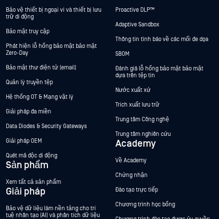
Bảo vệ thiết bị ngoại vi và thiết bị lưu
Proactive DLP™
trữ di động
Adaptive Sandbox
Bảo mật truy cập
Thông tin tình báo về các mối đe dọa
Phát hiện lỗ hổng bảo mật bảo mật
Zero-Day
SBOM
Bảo mật thư điện tử (email)
Đánh giá lỗ hổng bảo mật bảo mật
dựa trên tệp tin
Quản lý truyền tệp
Nước xuất xứ
Hệ thống OT & Mạng vật lý
Trích xuất lưu trữ
Giải pháp đa miền
Trung tâm Công nghệ
Data Diodes & Security Gateways
Trung tâm nghiên cứu
Giải pháp OEM
Academy
Quét mã độc di động
Về Academy
Sản phẩm
Chứng nhận
Xem tất cả sản phẩm
Giải pháp
Đào tạo trực tiếp
Chương trình học bổng
Bảo vệ dữ liệu làm nền tảng cho trí
tuệ nhân tạo (AI) và phân tích dữ liệu