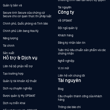
Chương trình đào tạo được ủy quyền
Quản lý bản vá
Tài nguyên
Công ty
Secure tính Secure của chứng cứ
Secure cho cơ quan thực thi pháp luật
Về OPSWAT
Chính phủ, Quốc phòng và Tình báo
Đội ngũ quản lý
Chính phủ Liên bang Hoa Kỳ
Khách hàng
Năng lượng
Đăng ký nhận bản tin
Tài chính
Tuân thủ tiêu chuẩn sản phẩm và các
Sản xuất
chứng nhận
Hỗ trợ & Dịch vụ
Nghề nghiệp
Liên hệ bộ phận Hỗ trợ
Vị trí mở
Tạo trường hợp
Liên hệ với chúng tôi
Tài nguyên
Quản lý tài khoản kỹ thuật
Dịch vụ chuyên nghiệp
Blog
Được quản lý My OPSWAT
Câu chuyện thành công của khách
hàng
Dịch vụ triển khai
Thông cáo báo chí