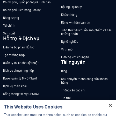
Chính phủ, Quốc phòng và Tình báo
Đội ngũ quản lý
Chính phủ Liên bang Hoa Kỳ
Khách hàng
Năng lượng
Đăng ký nhận bản tin
Tài chính
Tuân thủ tiêu chuẩn sản phẩm và các
Sản xuất
chứng nhận
Hỗ trợ & Dịch vụ
Nghề nghiệp
Liên hệ bộ phận Hỗ trợ
Vị trí mở
Tạo trường hợp
Liên hệ với chúng tôi
Tài nguyên
Quản lý tài khoản kỹ thuật
Dịch vụ chuyên nghiệp
Blog
Được quản lý My OPSWAT
Câu chuyện thành công của khách
hàng
Dịch vụ triển khai
Thông cáo báo chí
Cổng thông tin My OPSWAT
Tin tức
Tài liệu kỹ thuật
This Website Uses Cookies
Sự kiện
Đào tạo
Hey there!
Hội thảo trên trực tuyến
This website uses tracking technologies, such as cookies, to enable our