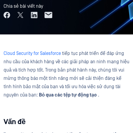
Chia sẻ bài viết này
Cloud Security for Salesforce
tiếp tục phát triển để đáp ứng
nhu cầu của khách hàng về các giải pháp an ninh mạng hiệu
quả và tích hợp tốt. Trong bản phát hành này, chúng tôi vui
mừng thông báo một tính năng mới sẽ cải thiện đáng kể
tình hình bảo mật của bạn và tối ưu hóa việc sử dụng tài
nguyên của bạn:
Bỏ qua các tệp tự động tạo
.
Vấn đề