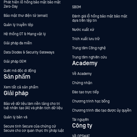
Phát hiện lỗ hổng bảo mật bảo mật
Zero-Day
SBOM
Bảo mật thư điện tử (email)
Đánh giá lỗ hổng bảo mật bảo mật
dựa trên tệp tin
Quản lý truyền tệp
Nước xuất xứ
Hệ thống OT & Mạng vật lý
Trích xuất lưu trữ
Giải pháp đa miền
Trung tâm Công nghệ
Data Diodes & Security Gateways
Trung tâm nghiên cứu
Giải pháp OEM
Academy
Quét mã độc di động
Về Academy
Sản phẩm
Chứng nhận
Xem tất cả sản phẩm
Giải pháp
Đào tạo trực tiếp
Chương trình học bổng
Bảo vệ dữ liệu làm nền tảng cho trí
tuệ nhân tạo (AI) và phân tích dữ liệu
Chương trình đào tạo được ủy quyền
Quản lý bản vá
Tài nguyên
Công ty
Secure tính Secure của chứng cứ
Secure cho cơ quan thực thi pháp luật
Về OPSWAT