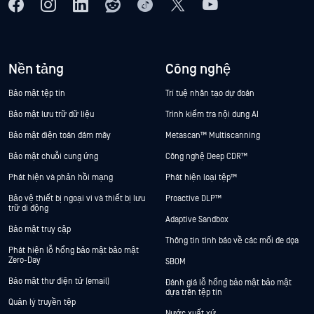
Nền tảng
Công nghệ
Bảo mật tệp tin
Trí tuệ nhân tạo dự đoán
Bảo mật lưu trữ dữ liệu
Trình kiểm tra nội dung AI
Bảo mật điện toán đám mây
Metascan™ Multiscanning
Bảo mật chuỗi cung ứng
Công nghệ Deep CDR™
Phát hiện và phản hồi mạng
Phát hiện loại tệp™
Bảo vệ thiết bị ngoại vi và thiết bị lưu
Proactive DLP™
trữ di động
Adaptive Sandbox
Bảo mật truy cập
Thông tin tình báo về các mối đe dọa
Phát hiện lỗ hổng bảo mật bảo mật
Zero-Day
SBOM
Bảo mật thư điện tử (email)
Đánh giá lỗ hổng bảo mật bảo mật
dựa trên tệp tin
Quản lý truyền tệp
Nước xuất xứ