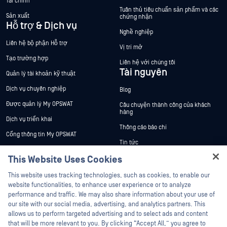
Tài chính
Tuân thủ tiêu chuẩn sản phẩm và các
Sản xuất
chứng nhận
Hỗ trợ & Dịch vụ
Nghề nghiệp
Liên hệ bộ phận Hỗ trợ
Vị trí mở
Tạo trường hợp
Liên hệ với chúng tôi
Tài nguyên
Quản lý tài khoản kỹ thuật
Dịch vụ chuyên nghiệp
Blog
Được quản lý My OPSWAT
Câu chuyện thành công của khách
hàng
Dịch vụ triển khai
Thông cáo báo chí
Cổng thông tin My OPSWAT
Tin tức
Tài liệu kỹ thuật
This Website Uses Cookies
Sự kiện
Đào tạo
Hey there!
Hội thảo trên trực tuyến
This website uses tracking technologies, such as cookies, to enable our
Chương trình Xử lý Lỗ hổng Bảo mật
I'm Ozzy, your OPSWAT virtual assistant.
website functionalities, to enhance user experience or to analyze
Đối tác
Datasheets
How can I help you secure what's critical
performance and traffic. We may also share information about your use of
today?
White Papers
our site with our social media, advertising, and analytics partners. This
Chứng nhận
allows us to perform targeted advertising and to select ads and content
Công cụ miễn phí
Đối tác công nghệ
that will be more relevant to you. By clicking “Accept All,” you agree to