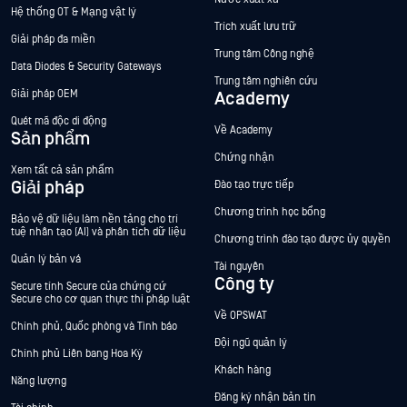
Hệ thống OT & Mạng vật lý
Trích xuất lưu trữ
Giải pháp đa miền
Trung tâm Công nghệ
Data Diodes & Security Gateways
Trung tâm nghiên cứu
Giải pháp OEM
Academy
Quét mã độc di động
Về Academy
Sản phẩm
Chứng nhận
Xem tất cả sản phẩm
Giải pháp
Đào tạo trực tiếp
Chương trình học bổng
Bảo vệ dữ liệu làm nền tảng cho trí
tuệ nhân tạo (AI) và phân tích dữ liệu
Chương trình đào tạo được ủy quyền
Quản lý bản vá
Tài nguyên
Công ty
Secure tính Secure của chứng cứ
Secure cho cơ quan thực thi pháp luật
Về OPSWAT
Chính phủ, Quốc phòng và Tình báo
Đội ngũ quản lý
Chính phủ Liên bang Hoa Kỳ
Khách hàng
Năng lượng
Đăng ký nhận bản tin