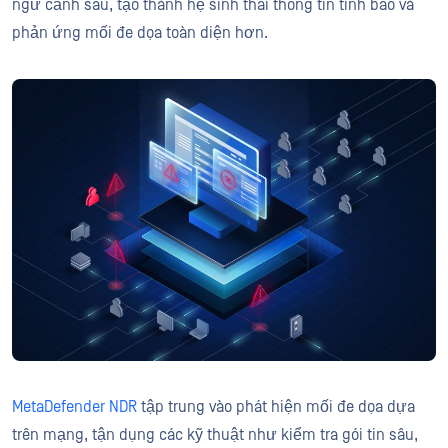
ngữ cảnh sâu, tạo thành hệ sinh thái thông tin tình báo và
phản ứng mối đe dọa toàn diện hơn.
MetaDefender NDR
tập trung vào phát hiện mối đe dọa dựa
trên mạng, tận dụng các kỹ thuật như kiểm tra gói tin sâu,