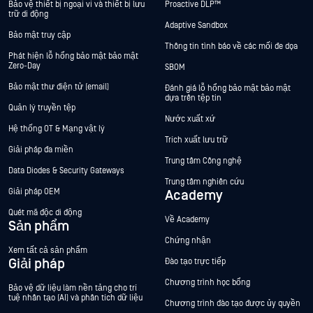
Bảo vệ thiết bị ngoại vi và thiết bị lưu
Proactive DLP™
trữ di động
Adaptive Sandbox
Bảo mật truy cập
Thông tin tình báo về các mối đe dọa
Phát hiện lỗ hổng bảo mật bảo mật
Zero-Day
SBOM
Bảo mật thư điện tử (email)
Đánh giá lỗ hổng bảo mật bảo mật
dựa trên tệp tin
Quản lý truyền tệp
Nước xuất xứ
Hệ thống OT & Mạng vật lý
Trích xuất lưu trữ
Giải pháp đa miền
Trung tâm Công nghệ
Data Diodes & Security Gateways
Trung tâm nghiên cứu
Giải pháp OEM
Academy
Quét mã độc di động
Về Academy
Sản phẩm
Chứng nhận
Xem tất cả sản phẩm
Giải pháp
Đào tạo trực tiếp
Chương trình học bổng
Bảo vệ dữ liệu làm nền tảng cho trí
tuệ nhân tạo (AI) và phân tích dữ liệu
Chương trình đào tạo được ủy quyền