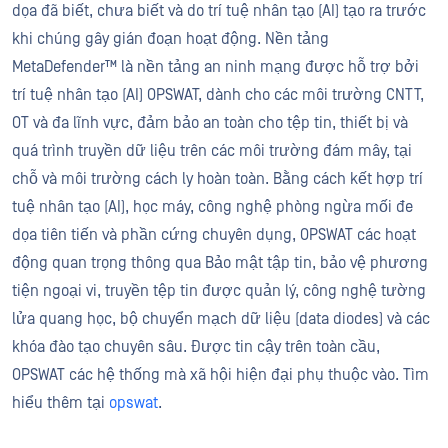
dọa đã biết, chưa biết và do trí tuệ nhân tạo (AI) tạo ra trước
khi chúng gây gián đoạn hoạt động. Nền tảng
MetaDefender™ là nền tảng an ninh mạng được hỗ trợ bởi
trí tuệ nhân tạo (AI) OPSWAT, dành cho các môi trường CNTT,
OT và đa lĩnh vực, đảm bảo an toàn cho tệp tin, thiết bị và
quá trình truyền dữ liệu trên các môi trường đám mây, tại
chỗ và môi trường cách ly hoàn toàn. Bằng cách kết hợp trí
tuệ nhân tạo (AI), học máy, công nghệ phòng ngừa mối đe
dọa tiên tiến và phần cứng chuyên dụng, OPSWAT các hoạt
động quan trọng thông qua Bảo mật tập tin, bảo vệ phương
tiện ngoại vi, truyền tệp tin được quản lý, công nghệ tường
lửa quang học, bộ chuyển mạch dữ liệu (data diodes) và các
khóa đào tạo chuyên sâu. Được tin cậy trên toàn cầu,
OPSWAT các hệ thống mà xã hội hiện đại phụ thuộc vào. Tìm
hiểu thêm tại
opswat
.