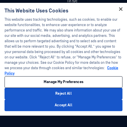
Tin tức
Tài liệu kỹ thuật
This Website Uses Cookies
Sự kiện
Đào tạo
Hey there!
Hội thảo trên trực tuyến
This website uses tracking technologies, such as cookies, to enable our
Chương trình Xử lý Lỗ hổng Bảo mật
I'm Ozzy, your OPSWAT virtual assistant.
website functionalities, to enhance user experience or to analyze
Đối tác
Datasheets
How can I help you secure what's critical
performance and traffic. We may also share information about your use of
White Papers
today?
our site with our social media, advertising, and analytics partners. This
Chứng nhận
allows us to perform targeted advertising and to select ads and content
Công cụ miễn phí
Đối tác công nghệ
that will be more relevant to you. By clicking “Accept All,” you agree to
your personal data being processed by all cookies and other technologies
Chương trình đối tác kênh phân phối
on our website. Click “Reject All” to refuse, or “Manage My Preferences” to
manage your choices. See our Cookie Policy for more details on the how
we process your data through cookies and similar technologies:
Cookie
©2026 OPSWAT Công ty TNHH. Mọi quyền được bảo lưu. OPSWAT , MetaDefender
Metascan, MetaAccess , cái OPSWAT Logo, Không tin tưởng bất kỳ tệp tin nào.
Policy
Không tin tưởng bất kỳ thiết bị nào. OPSWAT Academy Bảo vệ thế giới cơ sở hạ
tầng trọng yếu Deep CDR™ Technology, InQuest, Logo InQuest, DFI, RetroHunt, Deep
Manage My Preferences
File Inspection và Join the Hunt là các nhãn hiệu thương mại của OPSWAT Các
nhãn hiệu của bên thứ ba là tài sản của chủ sở hữu tương ứng.
Chính sách bảo mật
pháp lý
Quản lý tùy chọn Cookie
Lựa chọn
Reject All
quyền riêng tư của bạn tại California
Privacy Policy
Accept All