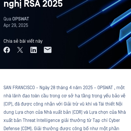
nghị RSA 2025
Qua
OPSWAT
Apr 29, 2025
Chia sẻ bài viết này
SAN FRANCISCO – Ngày 28 tháng 4 năm 2025 – OPSWAT , một
nhà lãnh đạo toàn cầu trong cơ sở hạ tầng trọng yếu bảo vệ
(CIP), đã được công nhận với Giải trừ vũ khí và Tái thiết Nội
dung Lựa chọn của Nhà xuất bản (CDR) và Lựa chọn của Nhà
xuất bản Threat Intelligence giải thưởng từ Tạp chí Cyber
Defense (CDM). Giải thưởng được công bố như một phần