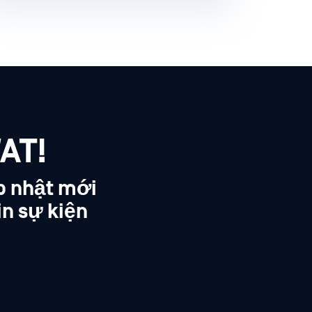
AT!
p nhật mới
in sự kiện