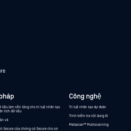
 pháp
Công nghệ
 liệu làm nền tảng cho trí tuệ nhân tạo
Trí tuệ nhân tạo dự đoán
ân tích dữ liệu
Trình kiểm tra nội dung AI
bản vá
Metascan™ Multiscanning
ính Secure của chứng cứ Secure cho cơ