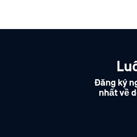
Lu
Đăng ký n
nhất về d