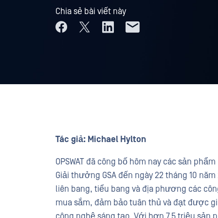
Chia sẻ bài viết này
Tác giả:
Michael Hylton
OPSWAT đã công bố hôm nay các sản phẩm củ
Giải thưởng GSA đến ngày 22 tháng 10 năm
liên bang, tiểu bang và địa phương các côn
mua sắm, đảm bảo tuân thủ và đạt được giá 
công nghệ sáng tạo. Với hơn 7,5 triệu sản