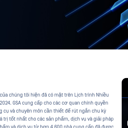
a chúng tôi hiện đã có mặt trên Lịch trình Nhiều
 2024. GSA cung cấp cho các cơ quan chính quyền
g cụ và chuyên môn cần thiết để rút ngắn chu kỳ
trị tốt nhất cho các sản phẩm, dịch vụ và giải pháp
 phẩm và dịch vụ từ hơn 4.600 nhà cung cấp đã được