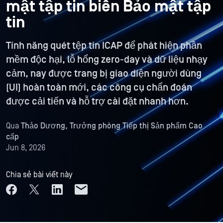
mật tập tin biên Bảo mật tập
tin
Tính năng quét tệp tin ICAP để phát hiện phần
mềm độc hại, lỗ hổng zero-day và dữ liệu nhạy
cảm, nay được trang bị giao diện người dùng
(UI) hoàn toàn mới, các công cụ chẩn đoán
được cải tiến và hỗ trợ cài đặt nhanh hơn.
Qua
Thảo Dương, Trưởng phòng Tiếp thị Sản phẩm Cao
cấp
Jun 8, 2026
Chia sẻ bài viết này