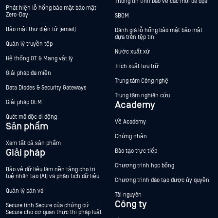
Thông tin tình báo về các mối đe dọa
Phát hiện lỗ hổng bảo mật bảo mật
Zero-Day
SBOM
Bảo mật thư điện tử (email)
Đánh giá lỗ hổng bảo mật bảo mật
dựa trên tệp tin
Quản lý truyền tệp
Nước xuất xứ
Hệ thống OT & Mạng vật lý
Trích xuất lưu trữ
Giải pháp đa miền
Trung tâm Công nghệ
Data Diodes & Security Gateways
Trung tâm nghiên cứu
Giải pháp OEM
Academy
Quét mã độc di động
Về Academy
Sản phẩm
Chứng nhận
Xem tất cả sản phẩm
Giải pháp
Đào tạo trực tiếp
Chương trình học bổng
Bảo vệ dữ liệu làm nền tảng cho trí
tuệ nhân tạo (AI) và phân tích dữ liệu
Chương trình đào tạo được ủy quyền
Quản lý bản vá
Tài nguyên
Công ty
Secure tính Secure của chứng cứ
Secure cho cơ quan thực thi pháp luật