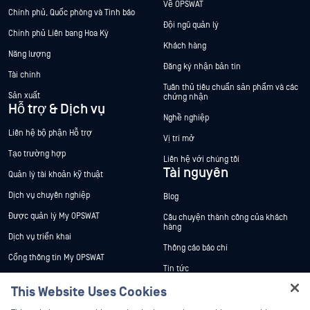
Về OPSWAT
Chính phủ, Quốc phòng và Tình báo
Đội ngũ quản lý
Chính phủ Liên bang Hoa Kỳ
Khách hàng
Năng lượng
Đăng ký nhận bản tin
Tài chính
Tuân thủ tiêu chuẩn sản phẩm và các
Sản xuất
chứng nhận
Hỗ trợ & Dịch vụ
Nghề nghiệp
Liên hệ bộ phận Hỗ trợ
Vị trí mở
Tạo trường hợp
Liên hệ với chúng tôi
Tài nguyên
Quản lý tài khoản kỹ thuật
Dịch vụ chuyên nghiệp
Blog
Được quản lý My OPSWAT
Câu chuyện thành công của khách
hàng
Dịch vụ triển khai
Thông cáo báo chí
Cổng thông tin My OPSWAT
Tin tức
Tài liệu kỹ thuật
This Website Uses Cookies
Sự kiện
Đào tạo
Hey there!