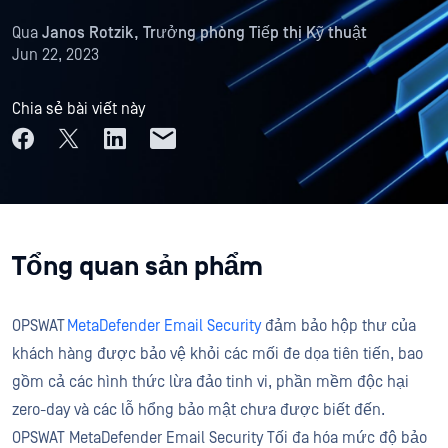
Qua
Janos Rotzik, Trưởng phòng Tiếp thị Kỹ thuật
Jun 22, 2023
Chia sẻ bài viết này
Tổng quan sản phẩm
OPSWAT
MetaDefender Email Security
đảm bảo hộp thư của
khách hàng được bảo vệ khỏi các mối đe dọa tiên tiến, bao
gồm cả các hình thức lừa đảo tinh vi, phần mềm độc hại
zero-day và các lỗ hổng bảo mật chưa được biết đến.
OPSWAT MetaDefender Email Security Tối đa hóa mức độ bảo