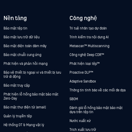
Nền tảng
Công nghệ
Bảo mật tệp tin
Trí tuệ nhân tạo dự đoán
Bảo mật lưu trữ dữ liệu
Trình kiểm tra nội dung AI
Bảo mật điện toán đám mây
Metascan™ Multiscanning
Bảo mật chuỗi cung ứng
Công nghệ Deep CDR™
Phát hiện và phản hồi mạng
Phát hiện loại tệp™
Bảo vệ thiết bị ngoại vi và thiết bị lưu
Proactive DLP™
trữ di động
Adaptive Sandbox
Bảo mật truy cập
Thông tin tình báo về các mối đe dọa
Phát hiện lỗ hổng bảo mật bảo mật
Zero-Day
SBOM
Bảo mật thư điện tử (email)
Đánh giá lỗ hổng bảo mật bảo mật
dựa trên tệp tin
Quản lý truyền tệp
Nước xuất xứ
Hệ thống OT & Mạng vật lý
Trích xuất lưu trữ