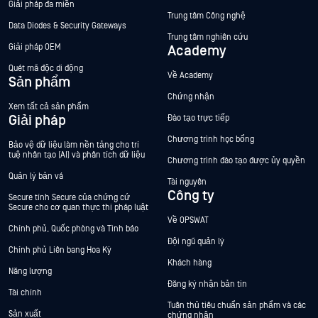
Giải pháp đa miền
Trung tâm Công nghệ
Data Diodes & Security Gateways
Trung tâm nghiên cứu
Giải pháp OEM
Academy
Quét mã độc di động
Về Academy
Sản phẩm
Chứng nhận
Xem tất cả sản phẩm
Giải pháp
Đào tạo trực tiếp
Chương trình học bổng
Bảo vệ dữ liệu làm nền tảng cho trí
tuệ nhân tạo (AI) và phân tích dữ liệu
Chương trình đào tạo được ủy quyền
Quản lý bản vá
Tài nguyên
Công ty
Secure tính Secure của chứng cứ
Secure cho cơ quan thực thi pháp luật
Về OPSWAT
Chính phủ, Quốc phòng và Tình báo
Đội ngũ quản lý
Chính phủ Liên bang Hoa Kỳ
Khách hàng
Năng lượng
Đăng ký nhận bản tin
Tài chính
Tuân thủ tiêu chuẩn sản phẩm và các
Sản xuất
chứng nhận