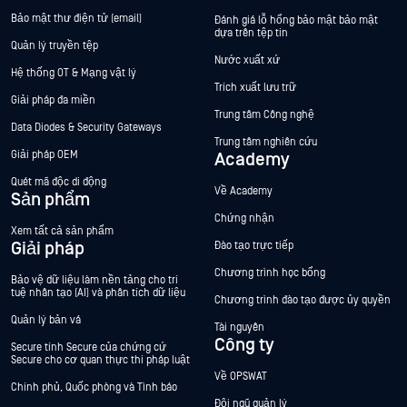
Bảo mật thư điện tử (email)
Đánh giá lỗ hổng bảo mật bảo mật
dựa trên tệp tin
Quản lý truyền tệp
Nước xuất xứ
Hệ thống OT & Mạng vật lý
Trích xuất lưu trữ
Giải pháp đa miền
Trung tâm Công nghệ
Data Diodes & Security Gateways
Trung tâm nghiên cứu
Giải pháp OEM
Academy
Quét mã độc di động
Về Academy
Sản phẩm
Chứng nhận
Xem tất cả sản phẩm
Giải pháp
Đào tạo trực tiếp
Chương trình học bổng
Bảo vệ dữ liệu làm nền tảng cho trí
tuệ nhân tạo (AI) và phân tích dữ liệu
Chương trình đào tạo được ủy quyền
Quản lý bản vá
Tài nguyên
Công ty
Secure tính Secure của chứng cứ
Secure cho cơ quan thực thi pháp luật
Về OPSWAT
Chính phủ, Quốc phòng và Tình báo
Đội ngũ quản lý