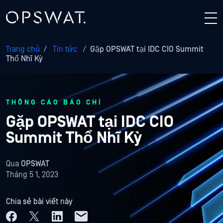
Trang chủ
/
Tin tức
/
Gặp OPSWAT tại IDC CIO Summit
Thổ Nhĩ Kỳ
THÔNG CÁO BÁO CHÍ
Gặp OPSWAT tại IDC CIO
Summit Thổ Nhĩ Kỳ
Qua
OPSWAT
Tháng 5 1, 2023
Chia sẻ bài viết này