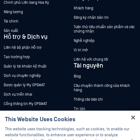
Chính phủ Liên bang Hoa Kỳ
Khách hàng
Năng lượng
Đăng ký nhận bản tin
Tài chính
Tuân thủ tiêu chuẩn sản phẩm và các
Sản xuất
chứng nhận
Hỗ trợ & Dịch vụ
Nghề nghiệp
Liên hệ bộ phận Hỗ trợ
Vị trí mở
Tạo trường hợp
Liên hệ với chúng tôi
Tài nguyên
Quản lý tài khoản kỹ thuật
Dịch vụ chuyên nghiệp
Blog
Được quản lý My OPSWAT
Câu chuyện thành công của khách
hàng
Dịch vụ triển khai
Thông cáo báo chí
Cổng thông tin My OPSWAT
Tin tức
Tài liệu kỹ thuật
This Website Uses Cookies
Sự kiện
Đào tạo
Hey there!
Hội thảo trên trực tuyến
This website uses tracking technologies, such as cookies, to enable our
Chương trình Xử lý Lỗ hổng Bảo mật
I'm Ozzy, your OPSWAT virtual assistant.
website functionalities, to enhance user experience or to analyze
Đối tác
Datasheets