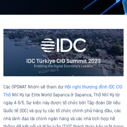
Các OPSWAT Nhóm sẽ tham dự
Hội nghị thượng đỉnh IDC CIO
Thổ
Nhĩ Kỳ tại Elite World Sapanca ở Sapanca, Thổ Nhĩ Kỳ từ
ngày 4-5/5. Sự kiện này được tổ chức bởi Tập đoàn Dữ liệu
Quốc tế (IDC) và quy tụ các tổ chức chính phủ hàng đầu, các
nhà lãnh đạo tài chính ngân hàng và các nhà tích hợp hệ
thống để kết nối và thảo luận IT/OT thách thức bảo mật trong