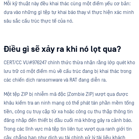
Mỗi kỹ thuật này đều khai thác cùng một điểm yếu cơ bản:
dựa vào những gì tệp tự khai báo thay vì thực hiện xác minh
sâu sắc cấu trúc thực tế của nó.
Điều gì sẽ xảy ra khi nó lọt qua?
CERT/CC VU#976247 chính thức thừa nhận rằng lớp quét kho
lưu trữ có một điểm mù về cấu trúc đang bị khai thác trong
các chiến dịch ransomware và RAT đang diễn ra.
Một tệp ZIP bị nhiễm mã độc (Zombie ZIP) vượt qua được
khâu kiểm tra an ninh mạng có thể phát tán phần mềm tống
tiền, công cụ truy cập từ xa hoặc công cụ thu thập thông tin
đăng nhập đến thiết bị đầu cuối mà không gây ra cảnh báo.
Trong các lĩnh vực mà tệp tin liên tục vượt qua ranh giới tin
cậy, chẳng hạn như dịch vụ tài chính xử lý tài liệu khách