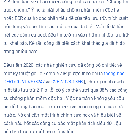
ZIP đến, bạn sẽ nhận được cùng một câu trả lời: “Chúng tôi
quét chúng.” Ý họ là giải pháp chống phần mềm độc hại
hoặc EDR của họ đọc phần tiêu đề của tệp lưu trữ, trích xuất
nội dung và quét tìm các mối đe dọa đã biết. Vấn đề là hầu
hết các công cụ quét đều tin tưởng vào những gì tệp lưu trữ
tự khai báo. Kẻ tấn công đã biết cách khai thác giả định đó
trong nhiều năm.
Đầu năm 2026, các nhà nghiên cứu đã công bố chi tiết về
một kỹ thuật gọi là Zombie ZIP (được theo dõi là
thông báo
CERT/CC VU#976247
và
CVE-2026-0866
), chứng minh cách
một tệp lưu trữ ZIP bị lỗi cố ý có thể vượt qua 98% các công
cụ chống phần mềm độc hại. Việc né tránh không yêu cầu
các lỗ hổng bảo mật chưa được vá hoặc công cụ của nhà
nước. Nó chỉ cần một trình chỉnh sửa hex và hiểu biết về
cách hầu hết các công cụ bảo mật phân tích siêu dữ liệu
của tệp lưu trữ một cách lỏng lẻo.