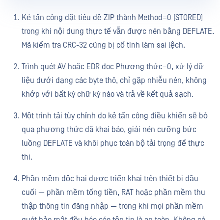
Kẻ tấn công đặt tiêu đề ZIP thành Method=0 (STORED)
trong khi nội dung thực tế vẫn được nén bằng DEFLATE.
Mã kiểm tra CRC-32 cũng bị cố tình làm sai lệch.
Trình quét AV hoặc EDR đọc Phương thức=0, xử lý dữ
liệu dưới dạng các byte thô, chỉ gặp nhiễu nén, không
khớp với bất kỳ chữ ký nào và trả về kết quả sạch.
Một trình tải tùy chỉnh do kẻ tấn công điều khiển sẽ bỏ
qua phương thức đã khai báo, giải nén cưỡng bức
luồng DEFLATE và khôi phục toàn bộ tải trọng để thực
thi.
Phần mềm độc hại được triển khai trên thiết bị đầu
cuối — phần mềm tống tiền, RAT hoặc phần mềm thu
thập thông tin đăng nhập — trong khi mọi phần mềm
quét bảo mật đều báo cáo tệp tin là an toàn. Không có