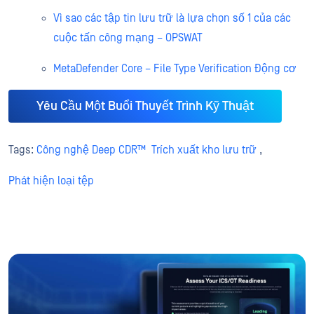
Vì sao các tập tin lưu trữ là lựa chọn số 1 của các
cuộc tấn công mạng – OPSWAT
MetaDefender Core – File Type Verification Động cơ
Yêu Cầu Một Buổi Thuyết Trình Kỹ Thuật
Tags:
Công nghệ Deep CDR™
Trích xuất kho lưu trữ
,
Phát hiện loại tệp