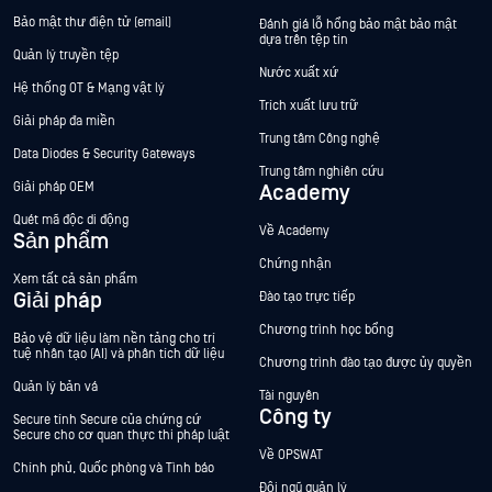
Bảo mật thư điện tử (email)
Đánh giá lỗ hổng bảo mật bảo mật
dựa trên tệp tin
Quản lý truyền tệp
Nước xuất xứ
Hệ thống OT & Mạng vật lý
Trích xuất lưu trữ
Giải pháp đa miền
Trung tâm Công nghệ
Data Diodes & Security Gateways
Trung tâm nghiên cứu
Giải pháp OEM
Academy
Quét mã độc di động
Về Academy
Sản phẩm
Chứng nhận
Xem tất cả sản phẩm
Giải pháp
Đào tạo trực tiếp
Chương trình học bổng
Bảo vệ dữ liệu làm nền tảng cho trí
tuệ nhân tạo (AI) và phân tích dữ liệu
Chương trình đào tạo được ủy quyền
Quản lý bản vá
Tài nguyên
Công ty
Secure tính Secure của chứng cứ
Secure cho cơ quan thực thi pháp luật
Về OPSWAT
Chính phủ, Quốc phòng và Tình báo
Đội ngũ quản lý