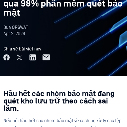
qua 98% phần mềm quét bảo
mật
Qua
OPSWAT
Apr 2, 2026
Chia sẻ bài viết này
Hầu hết các nhóm bảo mật đang
quét kho lưu trữ theo cách sai
lầm.
Nếu hỏi hầu hết các nhóm bảo mật về cách họ xử lý các tệp