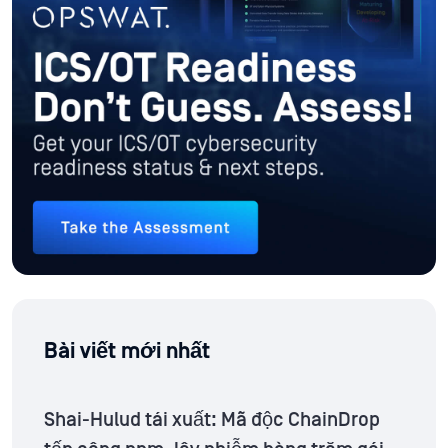
Bài viết mới nhất
Shai-Hulud tái xuất: Mã độc ChainDrop