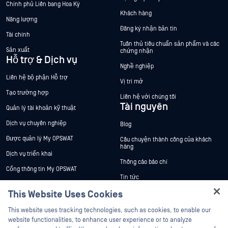
Chính phủ Liên bang Hoa Kỳ
Khách hàng
Năng lượng
Đăng ký nhận bản tin
Tài chính
Tuân thủ tiêu chuẩn sản phẩm và các
Sản xuất
chứng nhận
Hỗ trợ & Dịch vụ
Nghề nghiệp
Liên hệ bộ phận Hỗ trợ
Vị trí mở
Tạo trường hợp
Liên hệ với chúng tôi
Tài nguyên
Quản lý tài khoản kỹ thuật
Dịch vụ chuyên nghiệp
Blog
Được quản lý My OPSWAT
Câu chuyện thành công của khách
hàng
Dịch vụ triển khai
Thông cáo báo chí
Cổng thông tin My OPSWAT
Tin tức
Tài liệu kỹ thuật
This Website Uses Cookies
Sự kiện
Đào tạo
Hey there!
Hội thảo trên trực tuyến
This website uses tracking technologies, such as cookies, to enable our
Chương trình Xử lý Lỗ hổng Bảo mật
I'm Ozzy, your OPSWAT virtual assistant.
website functionalities, to enhance user experience or to analyze
Đối tác
Datasheets