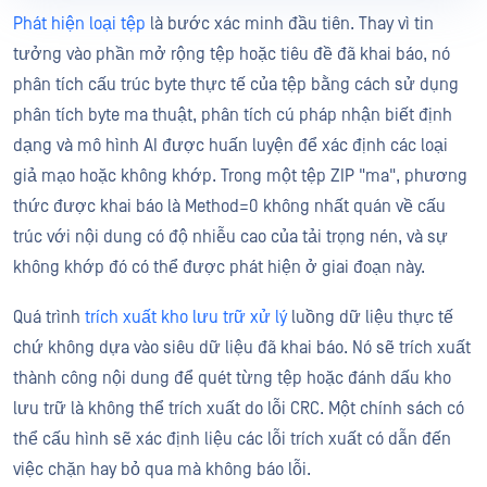
Phát hiện loại tệp
là bước xác minh đầu tiên. Thay vì tin
tưởng vào phần mở rộng tệp hoặc tiêu đề đã khai báo, nó
phân tích cấu trúc byte thực tế của tệp bằng cách sử dụng
phân tích byte ma thuật, phân tích cú pháp nhận biết định
dạng và mô hình AI được huấn luyện để xác định các loại
giả mạo hoặc không khớp. Trong một tệp ZIP "ma", phương
thức được khai báo là Method=0 không nhất quán về cấu
trúc với nội dung có độ nhiễu cao của tải trọng nén, và sự
không khớp đó có thể được phát hiện ở giai đoạn này.
Quá trình
trích xuất kho lưu trữ xử lý
luồng dữ liệu thực tế
chứ không dựa vào siêu dữ liệu đã khai báo. Nó sẽ trích xuất
thành công nội dung để quét từng tệp hoặc đánh dấu kho
lưu trữ là không thể trích xuất do lỗi CRC. Một chính sách có
thể cấu hình sẽ xác định liệu các lỗi trích xuất có dẫn đến
việc chặn hay bỏ qua mà không báo lỗi.