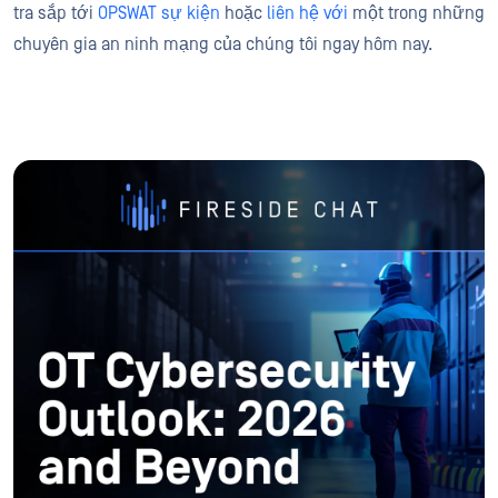
tra sắp tới
OPSWAT sự kiện
hoặc
liên hệ với
một trong những
chuyên gia an ninh mạng của chúng tôi ngay hôm nay.