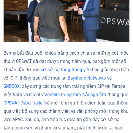
Benny bắt đầu buổi chiều bằng cách chia sẻ những cột mốc
thú vị OPSWAT đã đạt được trong năm qua, bao gồm một số
khoản đầu tư vào
cơ sở hạ tầng trọng yếu
Các giải pháp bảo
vệ (CIP) thông qua việc mua lại
Bayshore Networks
và
SNDBOX,
xây dựng các trung tâm trải nghiệm CIP tại Tampa,
Việt Nam và Israel và
mobile trung tâm trải nghiệm
thông qua
OPSWAT CyberTrailer
và mở rộng sự hiện diện toàn cầu thông
qua việc bổ sung các thành viên và văn phòng mới trong khu
vực APAC. Sau đó, anh tiếp tục đưa tin gần đây cơ sở hạ
tầng trọng yếu vi phạm và vi phạm, giải thích lý do tại sao