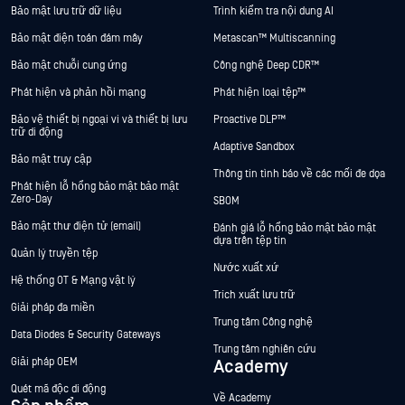
Bảo mật lưu trữ dữ liệu
Trình kiểm tra nội dung AI
Bảo mật điện toán đám mây
Metascan™ Multiscanning
Bảo mật chuỗi cung ứng
Công nghệ Deep CDR™
Phát hiện và phản hồi mạng
Phát hiện loại tệp™
Bảo vệ thiết bị ngoại vi và thiết bị lưu
Proactive DLP™
trữ di động
Adaptive Sandbox
Bảo mật truy cập
Thông tin tình báo về các mối đe dọa
Phát hiện lỗ hổng bảo mật bảo mật
Zero-Day
SBOM
Bảo mật thư điện tử (email)
Đánh giá lỗ hổng bảo mật bảo mật
dựa trên tệp tin
Quản lý truyền tệp
Nước xuất xứ
Hệ thống OT & Mạng vật lý
Trích xuất lưu trữ
Giải pháp đa miền
Trung tâm Công nghệ
Data Diodes & Security Gateways
Trung tâm nghiên cứu
Giải pháp OEM
Academy
Quét mã độc di động
Về Academy