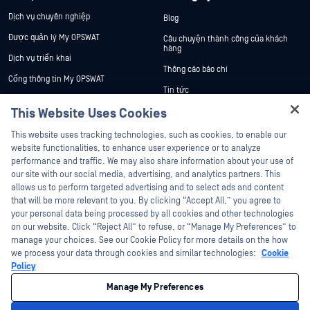
Dịch vụ chuyên nghiệp
Blog
Được quản lý My OPSWAT
Câu chuyện thành công của khách
hàng
Dịch vụ triển khai
Thông cáo báo chí
Cổng thông tin My OPSWAT
Tin tức
Tài liệu kỹ thuật
This Website Uses Cookies
Sự kiện
Đào tạo
Hey there!
Hội thảo trên trực tuyến
This website uses tracking technologies, such as cookies, to enable our
Chương trình Xử lý Lỗ hổng Bảo mật
I'm Ozzy, your OPSWAT virtual assistant.
website functionalities, to enhance user experience or to analyze
Đối tác
Datasheets
How can I help you secure what's critical
performance and traffic. We may also share information about your use of
today?
White Papers
our site with our social media, advertising, and analytics partners. This
Chứng nhận
allows us to perform targeted advertising and to select ads and content
Công cụ miễn phí
Đối tác công nghệ
that will be more relevant to you. By clicking “Accept All,” you agree to
your personal data being processed by all cookies and other technologies
Chương trình đối tác kênh phân phối
on our website. Click “Reject All” to refuse, or “Manage My Preferences” to
manage your choices. See our Cookie Policy for more details on the how
we process your data through cookies and similar technologies:
Cookie
©2026 OPSWAT Công ty TNHH. Mọi quyền được bảo lưu. OPSWAT , MetaDefender
Metascan, MetaAccess , cái OPSWAT Logo, Không tin tưởng bất kỳ tệp tin nào.
Policy
Không tin tưởng bất kỳ thiết bị nào. OPSWAT Academy Bảo vệ thế giới cơ sở hạ
tầng trọng yếu Deep CDR™ Technology, InQuest, Logo InQuest, DFI, RetroHunt, Deep
Manage My Preferences
File Inspection và Join the Hunt là các nhãn hiệu thương mại của OPSWAT Các
nhãn hiệu của bên thứ ba là tài sản của chủ sở hữu tương ứng.