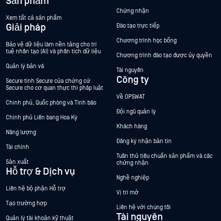
Sản phẩm
Chứng nhận
Xem tất cả sản phẩm
Giải pháp
Đào tạo trực tiếp
Chương trình học bổng
Bảo vệ dữ liệu làm nền tảng cho trí
tuệ nhân tạo (AI) và phân tích dữ liệu
Chương trình đào tạo được ủy quyền
Quản lý bản vá
Tài nguyên
Công ty
Secure tính Secure của chứng cứ
Secure cho cơ quan thực thi pháp luật
Về OPSWAT
Chính phủ, Quốc phòng và Tình báo
Đội ngũ quản lý
Chính phủ Liên bang Hoa Kỳ
Khách hàng
Năng lượng
Đăng ký nhận bản tin
Tài chính
Tuân thủ tiêu chuẩn sản phẩm và các
Sản xuất
chứng nhận
Hỗ trợ & Dịch vụ
Nghề nghiệp
Liên hệ bộ phận Hỗ trợ
Vị trí mở
Tạo trường hợp
Liên hệ với chúng tôi
Tài nguyên
Quản lý tài khoản kỹ thuật