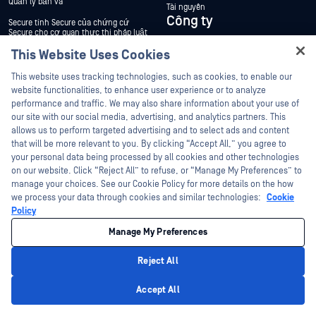
Quản lý bản vá
Tài nguyên
Công ty
Secure tính Secure của chứng cứ
Secure cho cơ quan thực thi pháp luật
Về OPSWAT
This Website Uses Cookies
Chính phủ, Quốc phòng và Tình báo
Đội ngũ quản lý
Hey there!
Chính phủ Liên bang Hoa Kỳ
This website uses tracking technologies, such as cookies, to enable our
Khách hàng
I'm Ozzy, your OPSWAT virtual assistant.
website functionalities, to enhance user experience or to analyze
Năng lượng
How can I help you secure what's critical
performance and traffic. We may also share information about your use of
Đăng ký nhận bản tin
today?
our site with our social media, advertising, and analytics partners. This
Tài chính
allows us to perform targeted advertising and to select ads and content
Tuân thủ tiêu chuẩn sản phẩm và các
Sản xuất
chứng nhận
that will be more relevant to you. By clicking “Accept All,” you agree to
Hỗ trợ & Dịch vụ
your personal data being processed by all cookies and other technologies
Nghề nghiệp
on our website. Click “Reject All” to refuse, or “Manage My Preferences” to
Liên hệ bộ phận Hỗ trợ
Vị trí mở
manage your choices. See our Cookie Policy for more details on the how
we process your data through cookies and similar technologies:
Cookie
Tạo trường hợp
Liên hệ với chúng tôi
Policy
Tài nguyên
Quản lý tài khoản kỹ thuật
Manage My Preferences
Dịch vụ chuyên nghiệp
Blog
Reject All
Được quản lý My OPSWAT
Câu chuyện thành công của khách
hàng
Privacy Policy
Dịch vụ triển khai
Accept All
Thông cáo báo chí
Cổng thông tin My OPSWAT
Tin tức