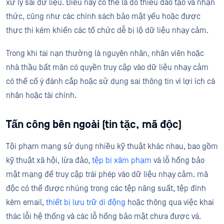
xử lý sai dữ liệu. Điều này có thể là do thiếu đào tạo và nhận
thức, cũng như các chính sách bảo mật yếu hoặc được
thực thi kém khiến các tổ chức dễ bị lộ dữ liệu nhạy cảm.
Trong khi tai nạn thường là nguyên nhân, nhân viên hoặc
nhà thầu bất mãn có quyền truy cập vào dữ liệu nhạy cảm
có thể cố ý đánh cắp hoặc sử dụng sai thông tin vì lợi ích cá
nhân hoặc tài chính.
Tấn công bên ngoài (tin tặc, mã độc)
Tội phạm mạng sử dụng nhiều kỹ thuật khác nhau, bao gồm
kỹ thuật xã hội, lừa đảo,
tệp bị xâm phạm
và lỗ hổng bảo
mật mạng để truy cập trái phép vào dữ liệu nhạy cảm. mã
độc có thể được nhúng trong các tệp năng suất, tệp đính
kèm email,
thiết bị lưu trữ di động
hoặc thông qua việc khai
thác lỗi hệ thống và các lỗ hổng bảo mật chưa được vá.