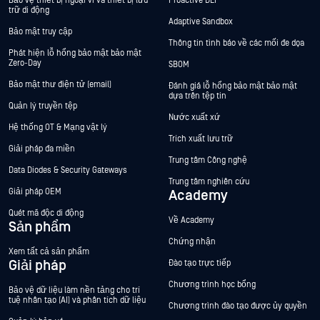
Bảo vệ thiết bị ngoại vi và thiết bị lưu
Proactive DLP™
trữ di động
Adaptive Sandbox
Bảo mật truy cập
Thông tin tình báo về các mối đe dọa
Phát hiện lỗ hổng bảo mật bảo mật
Zero-Day
SBOM
Bảo mật thư điện tử (email)
Đánh giá lỗ hổng bảo mật bảo mật
dựa trên tệp tin
Quản lý truyền tệp
Nước xuất xứ
Hệ thống OT & Mạng vật lý
Trích xuất lưu trữ
Giải pháp đa miền
Trung tâm Công nghệ
Data Diodes & Security Gateways
Trung tâm nghiên cứu
Giải pháp OEM
Academy
Quét mã độc di động
Về Academy
Sản phẩm
Chứng nhận
Xem tất cả sản phẩm
Giải pháp
Đào tạo trực tiếp
Chương trình học bổng
Bảo vệ dữ liệu làm nền tảng cho trí
tuệ nhân tạo (AI) và phân tích dữ liệu
Chương trình đào tạo được ủy quyền