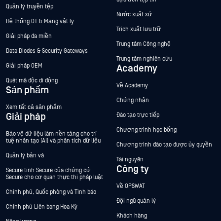
Quản lý truyền tệp
Nước xuất xứ
Hệ thống OT & Mạng vật lý
Trích xuất lưu trữ
Giải pháp đa miền
Trung tâm Công nghệ
Data Diodes & Security Gateways
Trung tâm nghiên cứu
Giải pháp OEM
Academy
Quét mã độc di động
Về Academy
Sản phẩm
Chứng nhận
Xem tất cả sản phẩm
Giải pháp
Đào tạo trực tiếp
Chương trình học bổng
Bảo vệ dữ liệu làm nền tảng cho trí
tuệ nhân tạo (AI) và phân tích dữ liệu
Chương trình đào tạo được ủy quyền
Quản lý bản vá
Tài nguyên
Công ty
Secure tính Secure của chứng cứ
Secure cho cơ quan thực thi pháp luật
Về OPSWAT
Chính phủ, Quốc phòng và Tình báo
Đội ngũ quản lý
Chính phủ Liên bang Hoa Kỳ
Khách hàng