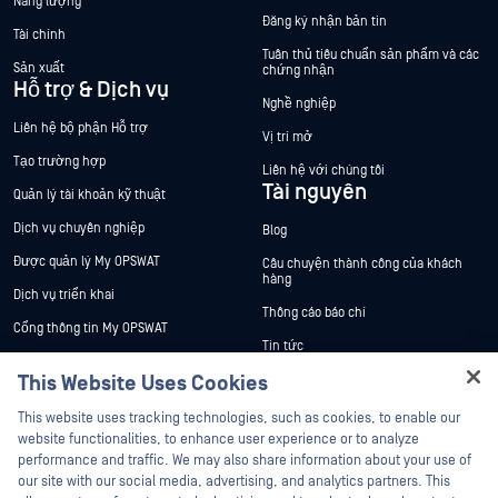
Năng lượng
Đăng ký nhận bản tin
Tài chính
Tuân thủ tiêu chuẩn sản phẩm và các
Sản xuất
chứng nhận
Hỗ trợ & Dịch vụ
Nghề nghiệp
Liên hệ bộ phận Hỗ trợ
Vị trí mở
Tạo trường hợp
Liên hệ với chúng tôi
Tài nguyên
Quản lý tài khoản kỹ thuật
Dịch vụ chuyên nghiệp
Blog
Được quản lý My OPSWAT
Câu chuyện thành công của khách
hàng
Dịch vụ triển khai
Thông cáo báo chí
Cổng thông tin My OPSWAT
Tin tức
Tài liệu kỹ thuật
This Website Uses Cookies
Sự kiện
Đào tạo
Hey there!
Hội thảo trên trực tuyến
This website uses tracking technologies, such as cookies, to enable our
Chương trình Xử lý Lỗ hổng Bảo mật
I'm Ozzy, your OPSWAT virtual assistant.
website functionalities, to enhance user experience or to analyze
Đối tác
Datasheets
How can I help you secure what's critical
performance and traffic. We may also share information about your use of
White Papers
today?
our site with our social media, advertising, and analytics partners. This
Chứng nhận