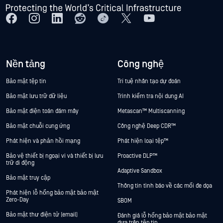
Nền tảng
Công nghệ
Bảo mật tệp tin
Trí tuệ nhân tạo dự đoán
Bảo mật lưu trữ dữ liệu
Trình kiểm tra nội dung AI
Bảo mật điện toán đám mây
Metascan™ Multiscanning
Bảo mật chuỗi cung ứng
Công nghệ Deep CDR™
Phát hiện và phản hồi mạng
Phát hiện loại tệp™
Bảo vệ thiết bị ngoại vi và thiết bị lưu
Proactive DLP™
trữ di động
Adaptive Sandbox
Bảo mật truy cập
Thông tin tình báo về các mối đe dọa
Phát hiện lỗ hổng bảo mật bảo mật
Zero-Day
SBOM
Bảo mật thư điện tử (email)
Đánh giá lỗ hổng bảo mật bảo mật
dựa trên tệp tin