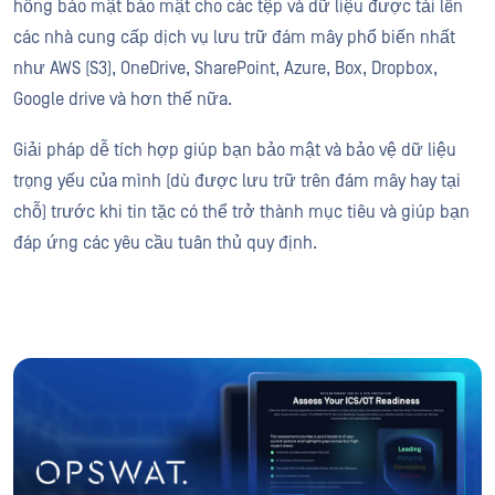
hổng bảo mật bảo mật cho các tệp và dữ liệu được tải lên
các nhà cung cấp dịch vụ lưu trữ đám mây phổ biến nhất
như AWS (S3), OneDrive, SharePoint, Azure, Box, Dropbox,
Google drive và hơn thế nữa.
Giải pháp dễ tích hợp giúp bạn bảo mật và bảo vệ dữ liệu
trọng yếu của mình (dù được lưu trữ trên đám mây hay tại
chỗ) trước khi tin tặc có thể trở thành mục tiêu và giúp bạn
đáp ứng các yêu cầu tuân thủ quy định.