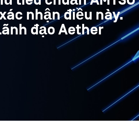
thủ tiêu chuẩn AMTSO
xác nhận điều này.
ãnh đạo Aether