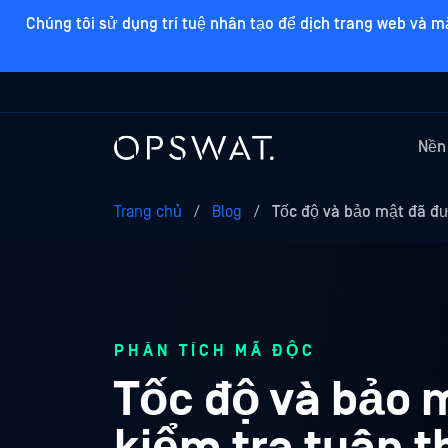
Chúng tôi sử dụng trí tuệ nhân tạo để dịch trang web và m
Nền
Trang chủ
/
Blog
/
Tốc độ và bảo mật đã đ
PHÂN TÍCH MÃ ĐỘC
Tốc độ và bảo 