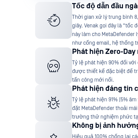
Tốc độ dẫn đầu ng
Thời gian xử lý trung bình 
giây. Venak gọi đây là “tốc
này làm cho MetaDefender l
như cổng email, hệ thống tr
Phát hiện Zero-Da
Tỷ lệ phát hiện 90% đối vớ
được thiết kế đặc biệt để 
tấn công mới nổi.
Phát hiện đáng tin 
Tỷ lệ phát hiện 91% (5% âm t
đặt MetaDefender thoải mái
trường thử nghiệm phức tạ
Không bị ảnh hưởng
Hiệu quả 100% chống lại cá