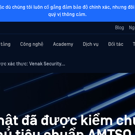
ặc dù chúng tôi luôn cố gắng đảm bảo độ chính xác, nhưng đôi 
quý vị thông cảm.
Blog
Ng
 tảng
Công nghệ
Academy
Dịch vụ
Đối tác
ược xác thực: Venak Security…
mật đã được kiểm ch