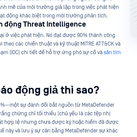
nh mẽ của môi trường giả lập trong việc phát hiện
ạt động khác biệt trong môi trường phân tích.
h động Threat Intelligence
i ở việc phát hiện. Nó đạt được 90% thành công
vi theo các chiến thuật và kỹ thuật MITRE ATT&CK và
hạm (IOC) chi tiết để hỗ trợ ứng phó sự cố và
săn tìm
áo động giả thì sao?
là 5%—một sự đánh đổi bắt nguồn từ MetaDefender
ắng chứng chỉ tối thiểu (chủ yếu là các tệp nhị
 đặt hợp lệ nhưng chưa được ký hoặc hiếm đã được
kế này và lưu ý sự cân bằng MetaDefender sự khác