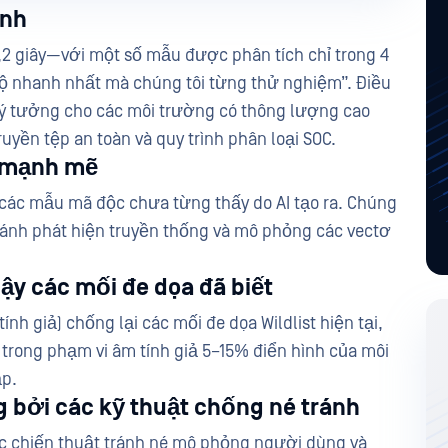
ành
8,2 giây—với một số mẫu được phân tích chỉ trong 4
 độ nhanh nhất mà chúng tôi từng thử nghiệm”. Điều
ý tưởng cho các môi trường có thông lượng cao
uyền tệp an toàn và quy trình phân loại SOC.
y mạnh mẽ
i các mẫu mã độc chưa từng thấy do AI tạo ra. Chúng
tránh phát hiện truyền thống và mô phỏng các vectơ
cậy các mối đe dọa đã biết
ính giả) chống lại các mối đe dọa Wildlist hiện tại,
 trong phạm vi âm tính giả 5–15% điển hình của môi
p.
 bởi các kỹ thuật chống né tránh
c chiến thuật tránh né mô phỏng người dùng và