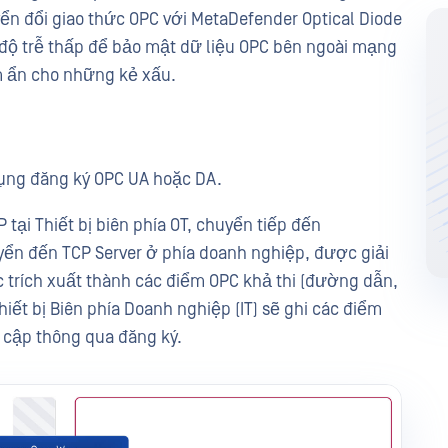
ển đổi giao thức OPC với MetaDefender Optical Diode
ộ trễ thấp để bảo mật dữ liệu OPC bên ngoài mạng
m ẩn cho những kẻ xấu.
ụng đăng ký OPC UA hoặc DA.
tại Thiết bị biên phía OT, chuyển tiếp đến
yển đến TCP Server ở phía doanh nghiệp, được giải
ợc trích xuất thành các điểm OPC khả thi (đường dẫn,
Thiết bị Biên phía Doanh nghiệp (IT) sẽ ghi các điểm
 cập thông qua đăng ký.