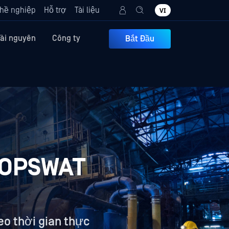
hề nghiệp
Hỗ trợ
Tài liệu
VI
Tài nguyên
Công ty
Bắt Đầu
i OPSWAT
eo thời gian thực