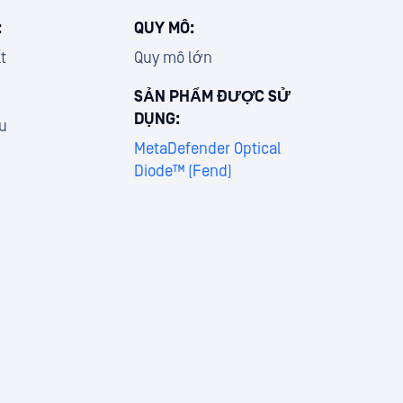
:
QUY MÔ:
t
Quy mô lớn
SẢN PHẨM ĐƯỢC SỬ
DỤNG:
u
MetaDefender Optical
Diode™ (Fend)