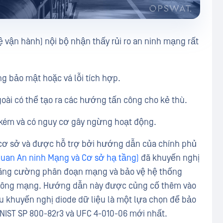
 vận hành) nội bộ nhận thấy rủi ro an ninh mạng rất
ng bảo mật hoặc vá lỗi tích hợp.
goài có thể tạo ra các hướng tấn công cho kẻ thù.
n kém và có nguy cơ gây ngừng hoạt động.
 cơ sở và được hỗ trợ bởi hướng dẫn của chính phủ
quan An ninh Mạng và Cơ sở hạ tầng)
đã khuyến nghị
tăng cường phân đoạn mạng và bảo vệ hệ thống
n công mạng. Hướng dẫn này được củng cố thêm vào
u khuyến nghị diode dữ liệu là một lựa chọn để bảo
 NIST SP 800-82r3 và UFC 4-010-06 mới nhất.