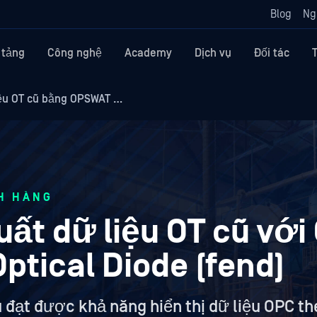
Blog
Ng
 tảng
Công nghệ
Academy
Dịch vụ
Đối tác
iệu OT cũ bằng OPSWAT …
H HÀNG
uất dữ liệu OT cũ vớ
ptical Diode (fend)
đạt được khả năng hiển thị dữ liệu OPC th