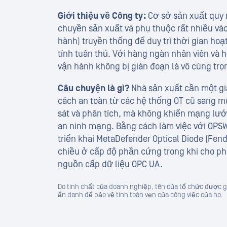
Giới thiệu về Công ty:
Cơ sở sản xuất quy 
chuyền sản xuất và phụ thuộc rất nhiều và
hành) truyền thống để duy trì thời gian ho
tính tuân thủ. Với hàng ngàn nhân viên và 
vận hành không bị gián đoạn là vô cùng trọ
Câu chuyện là gì?
Nhà sản xuất cần một gi
cách an toàn từ các hệ thống OT cũ sang m
sát và phân tích, mà không khiến mạng lưới 
an ninh mạng. Bằng cách làm việc với OPSW
triển khai MetaDefender Optical Diode (Fend
chiều ở cấp độ phần cứng trong khi cho ph
nguồn cấp dữ liệu OPC UA.
Do tính chất của doanh nghiệp, tên của tổ chức được g
ẩn danh để bảo vệ tính toàn vẹn của công việc của họ.