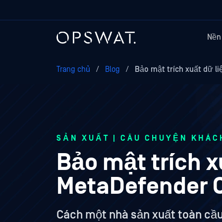
Nền
Trang chủ
/
Blog
/
Bảo mật trích xuất dữ l
SẢN XUẤT | CÂU CHUYỆN KHÁC
Bảo mật trích x
MetaDefender O
Cách một nhà sản xuất toàn cầu 