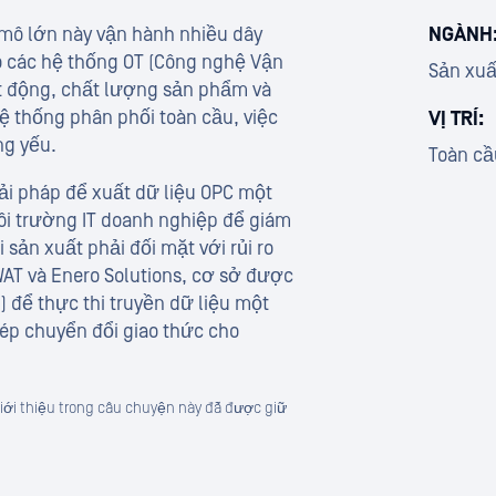
mô lớn này vận hành nhiều dây
NGÀNH
o các hệ thống OT (Công nghệ Vận
Sản xuấ
ạt động, chất lượng sản phẩm và
hệ thống phân phối toàn cầu, việc
VỊ TRÍ:
ng yếu.
Toàn cầ
ải pháp để xuất dữ liệu OPC một
ôi trường IT doanh nghiệp để giám
sản xuất phải đối mặt với rủi ro
AT và Enero Solutions, cơ sở được
) để thực thi truyền dữ liệu một
ép chuyển đổi giao thức cho
iới thiệu trong câu chuyện này đã được giữ