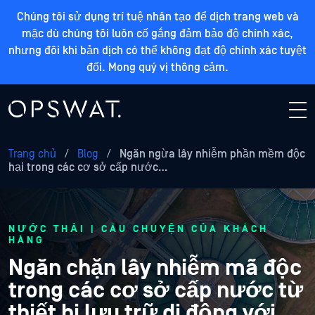
Chúng tôi sử dụng trí tuệ nhân tạo để dịch trang web và
mặc dù chúng tôi luôn cố gắng đảm bảo độ chính xác,
nhưng đôi khi bản dịch có thể không đạt độ chính xác tuyệt
đối. Mong quý vị thông cảm.
Trang chủ
/
Blog
/
Ngăn ngừa lây nhiễm phần mềm độc
hại trong các cơ sở cấp nước…
NƯỚC THẢI | CÂU CHUYỆN CỦA KHÁCH
HÀNG
Ngăn chặn lây nhiễm mã độc
trong các cơ sở cấp nước từ
thiết bị lưu trữ di động với