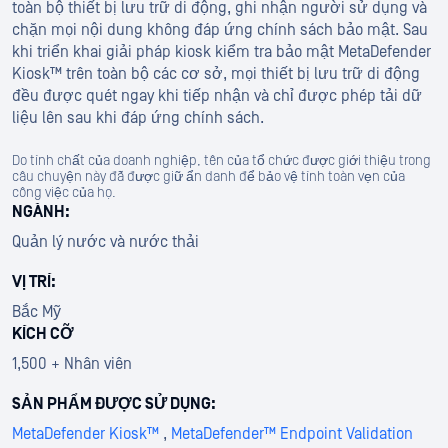
toàn bộ thiết bị lưu trữ di động, ghi nhận người sử dụng và
chặn mọi nội dung không đáp ứng chính sách bảo mật. Sau
khi triển khai giải pháp kiosk kiểm tra bảo mật MetaDefender
Kiosk™ trên toàn bộ các cơ sở, mọi thiết bị lưu trữ di động
đều được quét ngay khi tiếp nhận và chỉ được phép tải dữ
liệu lên sau khi đáp ứng chính sách.
Do tính chất của doanh nghiệp, tên của tổ chức được giới thiệu trong
câu chuyện này đã được giữ ẩn danh để bảo vệ tính toàn vẹn của
công việc của họ.
NGÀNH:
Quản lý nước và nước thải
VỊ TRÍ:
Bắc Mỹ
KÍCH CỠ
1,500 + Nhân viên
SẢN PHẨM ĐƯỢC SỬ DỤNG:
MetaDefender Kiosk™
,
MetaDefender™ Endpoint Validation