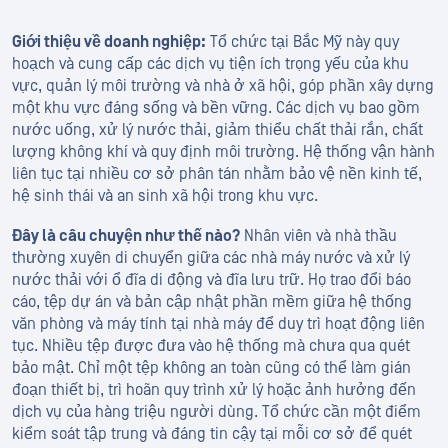
Giới thiệu về doanh nghiệp:
Tổ chức tại Bắc Mỹ này quy
hoạch và cung cấp các dịch vụ tiện ích trọng yếu của khu
vực, quản lý môi trường và nhà ở xã hội, góp phần xây dựng
một khu vực đáng sống và bền vững. Các dịch vụ bao gồm
nước uống, xử lý nước thải, giảm thiểu chất thải rắn, chất
lượng không khí và quy định môi trường. Hệ thống vận hành
liên tục tại nhiều cơ sở phân tán nhằm bảo vệ nền kinh tế,
hệ sinh thái và an sinh xã hội trong khu vực.
Đây là câu chuyện như thế nào?
Nhân viên và nhà thầu
thường xuyên di chuyển giữa các nhà máy nước và xử lý
nước thải với ổ đĩa di động và đĩa lưu trữ. Họ trao đổi báo
cáo, tệp dự án và bản cập nhật phần mềm giữa hệ thống
văn phòng và máy tính tại nhà máy để duy trì hoạt động liên
tục. Nhiều tệp được đưa vào hệ thống mà chưa qua quét
bảo mật. Chỉ một tệp không an toàn cũng có thể làm gián
đoạn thiết bị, trì hoãn quy trình xử lý hoặc ảnh hưởng đến
dịch vụ của hàng triệu người dùng. Tổ chức cần một điểm
kiểm soát tập trung và đáng tin cậy tại mỗi cơ sở để quét