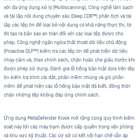
với đa ứng dụng xử lý (Multiscanning). Công nghệ làm sạch
và tái lập nội dung chuyên sâu (Deep CDR™) phân tích và tái
lập các tệp tin để loại bỏ nội dung có khả năng thực thi, từ
đó tạo ra bản sao an toàn đối với các loại tệp được cho
phép. Công nghệ ngăn ngừa thất thoát dữ liệu chủ động
(Proactive DLP™) kiểm tra các tệp tin để phát hiện dữ liệu
nhạy cảm và, theo chính sách, chặn hoặc che giấu trước khi
được phép sử dụng. Đánh giá lỗ hổng bảo mật dựa trên tệp
tin kiểm tra trình cài đặt, phần mềm nhúng và gói phần
mềm để phát hiện các lỗ hổng bảo mật đã biết, đồng thời
chặn những tệp không đáp ứng chính sách.
Ứng dụng MetaDefender Kiosk mở rộng cùng quy trình kiểm
soát này tới các máy trạm được cấp quyền trong văn phòng
và khu vực kỹ thuật. Các cơ sở có kết nối hạn chế vẫn áp