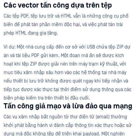
Các vector tấn công dựa trên tệp
Các tệp PDF, tệp lưu trữ và HTML vẫn là những công cụ phổ
biến để phát tán phần mềm độc hại, và việc phát tán trái
phép HTML đang gia tăng.
Ví dụ: Một nhà cung cấp đến cơ sở với USB chứa tệp ZIP dự
án và tài liệu PDF gửi kèm. Một đoạn mã ẩn sẽ được kích
hoạt khi tệp ZIP được giải nén trên máy trạm kỹ thuật, với
mục tiêu xâm nhập sâu hơn vào các hệ thống tại nhà máy
nếu thiết bị lưu trữ không được quét ngay khi tiếp nhận và
tiếp tục được xác thực tại thời điểm sử dụng thông qua các
biện pháp kiểm tra trên thiết bị đầu cuối.
Tấn công giả mạo và lừa đảo qua mạng
Các vụ xâm nhập bắt nguồn từ thư điện tử (email) thường
khởi phát bằng hành vi đánh cắp thông tin xác thực hoặc sử
dụng mã độc không tệp để triển khai payload. Một nghiên