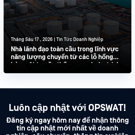
Tháng Sáu 17 , 2026 | Tin Tức Doanh Nghiệp
Nhà lãnh đạo toàn cầu trong lĩnh vực
năng lượng chuyển từ các lỗ hổng
bảo mật truyền thống sang Industrial
hiện đại
Đọc thêm
Luôn cập nhật với OPSWAT!
Đăng ký ngay hôm nay để nhận thông
tin cập nhật mới nhất về doanh