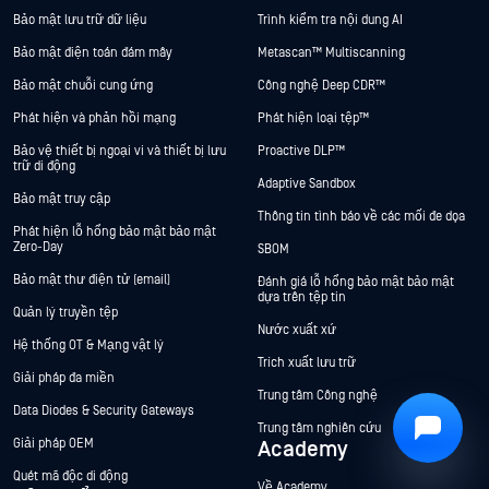
Bảo mật lưu trữ dữ liệu
Trình kiểm tra nội dung AI
Bảo mật điện toán đám mây
Metascan™ Multiscanning
Bảo mật chuỗi cung ứng
Công nghệ Deep CDR™
Hey there!
Phát hiện và phản hồi mạng
Phát hiện loại tệp™
I'm Ozzy, your OPSWAT virtual assistant.
Bảo vệ thiết bị ngoại vi và thiết bị lưu
Proactive DLP™
How can I help you secure what's critical
trữ di động
today?
Adaptive Sandbox
Bảo mật truy cập
Thông tin tình báo về các mối đe dọa
Phát hiện lỗ hổng bảo mật bảo mật
Zero-Day
SBOM
Bảo mật thư điện tử (email)
Đánh giá lỗ hổng bảo mật bảo mật
dựa trên tệp tin
Quản lý truyền tệp
Nước xuất xứ
Hệ thống OT & Mạng vật lý
Trích xuất lưu trữ
Giải pháp đa miền
Trung tâm Công nghệ
Data Diodes & Security Gateways
Trung tâm nghiên cứu
Privacy Policy
Giải pháp OEM
Academy
Quét mã độc di động
Về Academy