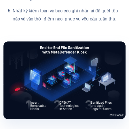
Nhật ký kiểm toán và báo cáo ghi nhận ai đã quét tệp
nào và vào thời điểm nào, phục vụ yêu cầu tuân thủ.