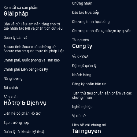
Chứng nhận
Xem tất cả sản phẩm
Giải pháp
Đào tạo trực tiếp
Chương trình học bổng
Bảo vệ dữ liệu làm nền tảng cho trí
tuệ nhân tạo (AI) và phân tích dữ liệu
Chương trình đào tạo được ủy quyền
Quản lý bản vá
Tài nguyên
Công ty
Secure tính Secure của chứng cứ
Secure cho cơ quan thực thi pháp luật
Về OPSWAT
Chính phủ, Quốc phòng và Tình báo
Đội ngũ quản lý
Chính phủ Liên bang Hoa Kỳ
Khách hàng
Năng lượng
Đăng ký nhận bản tin
Tài chính
Tuân thủ tiêu chuẩn sản phẩm và các
Sản xuất
chứng nhận
Hỗ trợ & Dịch vụ
Nghề nghiệp
Liên hệ bộ phận Hỗ trợ
Vị trí mở
Tạo trường hợp
Liên hệ với chúng tôi
Tài nguyên
Quản lý tài khoản kỹ thuật