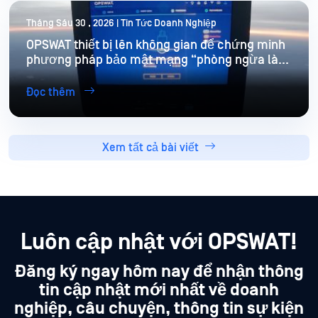
Tháng Sáu 30 , 2026 | Tin Tức Doanh Nghiệp
OPSWAT thiết bị lên không gian để chứng minh
phương pháp bảo mật mạng “phòng ngừa là
ưu tiên hàng đầu” trong các môi trường khắc
nghiệt
Đọc thêm
Xem tất cả bài viết
Luôn cập nhật với OPSWAT!
Đăng ký ngay hôm nay để nhận thông
tin cập nhật mới nhất về doanh
nghiệp, câu chuyện, thông tin sự kiện