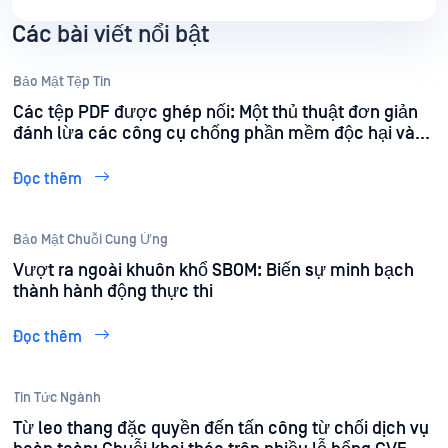
chừng như an toàn. Khi các tổ chức nỗ lực bảo
Các bài viết nổi bật
mật mọi tập tin đi vào môi trường của mình, việc
giải mã và tái cấu trúc nội dung (Content Disarm
and Reconstruction - CDR) đã trở thành một lớp
Bảo Mật Tệp Tin
phòng thủ quan trọng.
Các tệp PDF được ghép nối: Một thủ thuật đơn giản
đánh lừa các công cụ chống phần mềm độc hại và
hệ thống trí tuệ nhân tạo.
Đọc thêm
Bảo Mật Chuỗi Cung Ứng
Vượt ra ngoài khuôn khổ SBOM: Biến sự minh bạch
thành hành động thực thi
Đọc thêm
Tin Tức Ngành
Từ leo thang đặc quyền đến tấn công từ chối dịch vụ