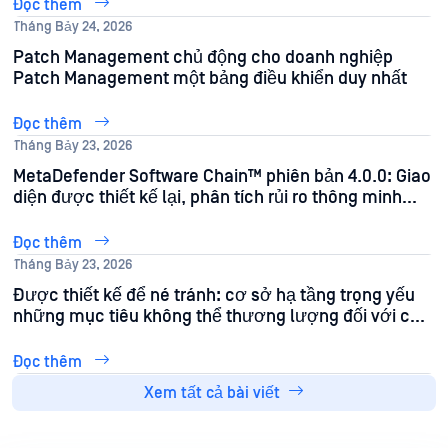
của bạn
Đọc thêm
Tháng Bảy 24, 2026
Patch Management chủ động cho doanh nghiệp
Patch Management một bảng điều khiển duy nhất
Đọc thêm
Tháng Bảy 23, 2026
MetaDefender Software Chain™ phiên bản 4.0.0: Giao
diện được thiết kế lại, phân tích rủi ro thông minh
hơn và khả năng tự động hóa mạnh mẽ hơn
Đọc thêm
Tháng Bảy 23, 2026
Được thiết kế để né tránh: cơ sở hạ tầng trọng yếu
những mục tiêu không thể thương lượng đối với cơ
sở hạ tầng trọng yếu .
Đọc thêm
Xem tất cả bài viết