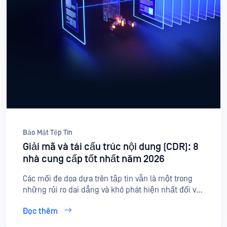
Bảo Mật Tệp Tin
Giải mã và tái cấu trúc nội dung (CDR): 8
nhà cung cấp tốt nhất năm 2026
Các mối đe dọa dựa trên tập tin vẫn là một trong
những rủi ro dai dẳng và khó phát hiện nhất đối với
các doanh nghiệp, từ các lỗ hổng bảo mật chưa
Đọc thêm
được vá (zero-day exploits) trong tài liệu đến các
cuộc tấn công APT ẩn mình trong các tập tin tưởng