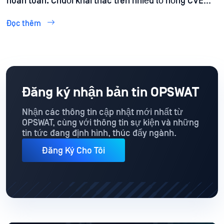
hoàn toàn: Chuỗi khai thác trên nhiều lỗ hổng CVE
trong thiết bị Cisco Catalyst được phát hiện bởi
OPSWAT Phòng 515
Đọc thêm
Đăng ký nhận bản tin OPSWAT
Nhận các thông tin cập nhật mới nhất từ
OPSWAT, cùng với thông tin sự kiện và những
tin tức đang định hình, thúc đẩy ngành.
Đăng Ký Cho Tôi