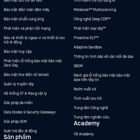
Bảo mật lưu trữ dữ liệu
Trình kiểm tra nội dung AI
Bảo mật điện toán đám mây
Metascan™ Multiscanning
Bảo mật chuỗi cung ứng
Công nghệ Deep CDR™
Phát hiện và phản hồi mạng
Phát hiện loại tệp™
Bảo vệ thiết bị ngoại vi và thiết bị lưu
Proactive DLP™
trữ di động
Adaptive Sandbox
Bảo mật truy cập
Thông tin tình báo về các mối đe dọa
Phát hiện lỗ hổng bảo mật bảo mật
Zero-Day
SBOM
Bảo mật thư điện tử (email)
Đánh giá lỗ hổng bảo mật bảo mật
dựa trên tệp tin
Quản lý truyền tệp
Nước xuất xứ
Hệ thống OT & Mạng vật lý
Trích xuất lưu trữ
Giải pháp đa miền
Trung tâm Công nghệ
Data Diodes & Security Gateways
Trung tâm nghiên cứu
Giải pháp OEM
Academy
Quét mã độc di động
Về Academy
Sản phẩm