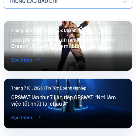
THÔNG CÁO BÁO CHÍ
Tháng Tám 3 , 2026 | Tin Tức Doanh Nghiệp
Loạt phim tài liệu về an ninh mạng “Into the
Breach” OPSWATsẽ ra mắt toàn cầu trên
YouTube vào ngày 8 tháng 8
Đọc thêm
Tháng 7 10 , 2026 | Tin Tức Doanh Nghiệp
OPSWAT lần thứ 7 liên tiếp OPSWAT “Nơi làm
việc tốt nhất tại châu Á”
Đọc thêm