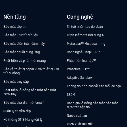
Nền tảng
Công nghệ
Bảo mật tệp tin
Trí tuệ nhân tạo dự đoán
Bảo mật lưu trữ dữ liệu
Trình kiểm tra nội dung AI
Bảo mật điện toán đám mây
Metascan™ Multiscanning
Bảo mật chuỗi cung ứng
Công nghệ Deep CDR™
Phát hiện và phản hồi mạng
Phát hiện loại tệp™
Bảo vệ thiết bị ngoại vi và thiết bị lưu
Proactive DLP™
trữ di động
Adaptive Sandbox
Bảo mật truy cập
Thông tin tình báo về các mối đe dọa
Phát hiện lỗ hổng bảo mật bảo mật
Zero-Day
SBOM
Bảo mật thư điện tử (email)
Đánh giá lỗ hổng bảo mật bảo mật
dựa trên tệp tin
Quản lý truyền tệp
Nước xuất xứ
Hệ thống OT & Mạng vật lý
Trích xuất lưu trữ