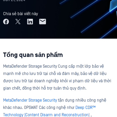
Chia sẻ bài viết này
Tổng quan sản phẩm
MetaDefender Storage Security Cung cấp một lớp bảo vệ
mạnh mẽ cho lưu trữ tại chỗ và đám mây, bảo vệ dữ liệu
được lưu trữ tại doanh nghiệp khỏi vi phạm dữ liệu và thời
gian chết, đồng thời hỗ trợ tuân thủ quy định.
MetaDefender Storage Security
tận dụng nhiều công nghệ
khác nhau. OPSWAT Các công nghệ như
Deep CDR™
Technology (Content Disarm and Reconstruction)
,