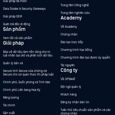
Giải pháp đa miền
Trung tâm Công nghệ
Data Diodes & Security Gateways
Trung tâm nghiên cứu
Giải pháp OEM
Academy
Quét mã độc di động
Về Academy
Sản phẩm
Chứng nhận
Xem tất cả sản phẩm
Giải pháp
Đào tạo trực tiếp
Chương trình học bổng
Bảo vệ dữ liệu làm nền tảng cho trí
tuệ nhân tạo (AI) và phân tích dữ liệu
Chương trình đào tạo được ủy quyền
Quản lý bản vá
Tài nguyên
Công ty
Secure tính Secure của chứng cứ
Secure cho cơ quan thực thi pháp luật
Về OPSWAT
Chính phủ, Quốc phòng và Tình báo
Đội ngũ quản lý
Chính phủ Liên bang Hoa Kỳ
Khách hàng
Năng lượng
Đăng ký nhận bản tin
Tài chính
Tuân thủ tiêu chuẩn sản phẩm và các
Sản xuất
chứng nhận