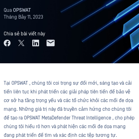
Qua
OPSWAT
Tháng Bảy 11, 2023
Chia sẻ bài viết này
Tại OPSWAT , chúng tôi coi trọng sự đổi mới, sáng tạo và cải
tiến liên tục khi phát triển các giải pháp tiên tiến để bảo vệ
cơ sở hạ tầng trọng yếu và các tổ chức khỏi các mối đe dọa
mạng. Những giá trị này đã truyền cảm hứng cho chúng tôi
để tạo ra OPSWAT MetaDefender Threat Intelligence , cho phép
chúng tôi hiểu rõ hơn và phát hiện các mối đe dọa mạng
đang phát triển để tìm và xác định các tệp tương tự.