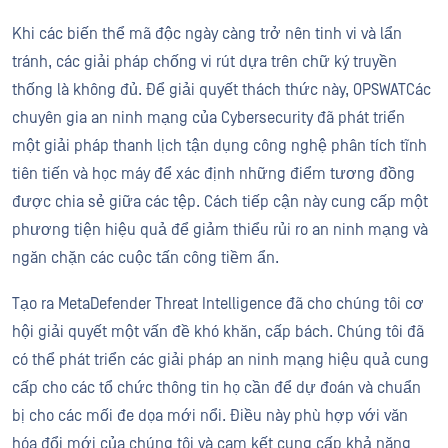
Khi các biến thể mã độc ngày càng trở nên tinh vi và lẩn
tránh, các giải pháp chống vi rút dựa trên chữ ký truyền
thống là không đủ. Để giải quyết thách thức này, OPSWATCác
chuyên gia an ninh mạng của Cybersecurity đã phát triển
một giải pháp thanh lịch tận dụng công nghệ phân tích tĩnh
tiên tiến và học máy để xác định những điểm tương đồng
được chia sẻ giữa các tệp. Cách tiếp cận này cung cấp một
phương tiện hiệu quả để giảm thiểu rủi ro an ninh mạng và
ngăn chặn các cuộc tấn công tiềm ẩn.
Tạo ra MetaDefender Threat Intelligence đã cho chúng tôi cơ
hội giải quyết một vấn đề khó khăn, cấp bách. Chúng tôi đã
có thể phát triển các giải pháp an ninh mạng hiệu quả cung
cấp cho các tổ chức thông tin họ cần để dự đoán và chuẩn
bị cho các mối đe dọa mới nổi. Điều này phù hợp với văn
hóa đổi mới của chúng tôi và cam kết cung cấp khả năng