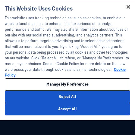
Tài liệu kỹ thuật
This Website Uses Cookies
Sự kiện
Đào tạo
Hey there!
Hội thảo trên trực tuyến
This website uses tracking technologies, such as cookies, to enable our
Chương trình Xử lý Lỗ hổng Bảo mật
I'm Ozzy, your OPSWAT virtual assistant.
website functionalities, to enhance user experience or to analyze
Đối tác
Datasheets
How can I help you secure what's critical
performance and traffic. We may also share information about your use of
White Papers
today?
our site with our social media, advertising, and analytics partners. This
Chứng nhận
allows us to perform targeted advertising and to select ads and content
Công cụ miễn phí
Đối tác công nghệ
that will be more relevant to you. By clicking “Accept All,” you agree to
your personal data being processed by all cookies and other technologies
Chương trình đối tác kênh phân phối
on our website. Click “Reject All” to refuse, or “Manage My Preferences” to
manage your choices. See our Cookie Policy for more details on the how
we process your data through cookies and similar technologies:
Cookie
©2026 OPSWAT Công ty TNHH. Mọi quyền được bảo lưu. OPSWAT , MetaDefender
Metascan, MetaAccess , cái OPSWAT Logo, Không tin tưởng bất kỳ tệp tin nào.
Policy
Không tin tưởng bất kỳ thiết bị nào. OPSWAT Academy Bảo vệ thế giới cơ sở hạ
tầng trọng yếu Deep CDR™ Technology, InQuest, Logo InQuest, DFI, RetroHunt, Deep
Manage My Preferences
File Inspection và Join the Hunt là các nhãn hiệu thương mại của OPSWAT Các
nhãn hiệu của bên thứ ba là tài sản của chủ sở hữu tương ứng.
Chính sách bảo mật
pháp lý
Quản lý tùy chọn Cookie
Lựa chọn
Reject All
quyền riêng tư của bạn tại California
Privacy Policy
Accept All