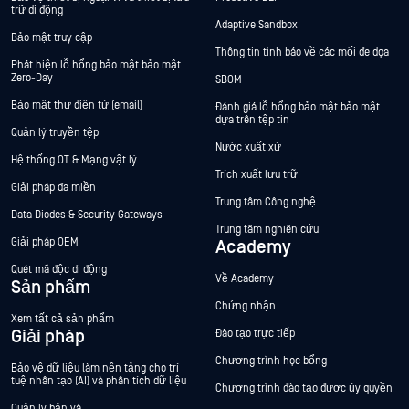
trữ di động
Adaptive Sandbox
Bảo mật truy cập
Thông tin tình báo về các mối đe dọa
Phát hiện lỗ hổng bảo mật bảo mật
Zero-Day
SBOM
Bảo mật thư điện tử (email)
Đánh giá lỗ hổng bảo mật bảo mật
dựa trên tệp tin
Quản lý truyền tệp
Nước xuất xứ
Hệ thống OT & Mạng vật lý
Trích xuất lưu trữ
Giải pháp đa miền
Trung tâm Công nghệ
Data Diodes & Security Gateways
Trung tâm nghiên cứu
Giải pháp OEM
Academy
Quét mã độc di động
Về Academy
Sản phẩm
Chứng nhận
Xem tất cả sản phẩm
Giải pháp
Đào tạo trực tiếp
Chương trình học bổng
Bảo vệ dữ liệu làm nền tảng cho trí
tuệ nhân tạo (AI) và phân tích dữ liệu
Chương trình đào tạo được ủy quyền
Quản lý bản vá