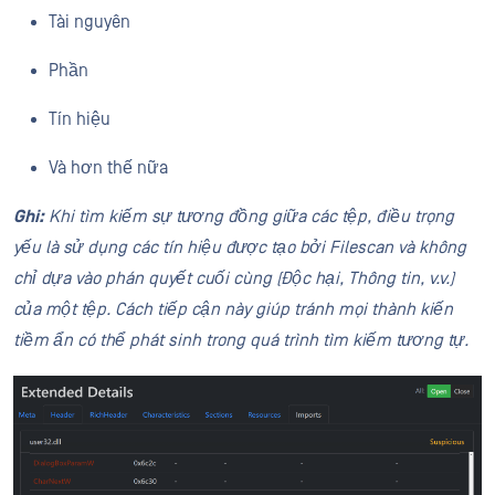
Tài nguyên
Phần
Tín hiệu
Và hơn thế nữa
Ghi:
Khi tìm kiếm sự tương đồng giữa các tệp, điều trọng
yếu là sử dụng các tín hiệu được tạo bởi Filescan và không
chỉ dựa vào phán quyết cuối cùng (Độc hại, Thông tin, v.v.)
của một tệp. Cách tiếp cận này giúp tránh mọi thành kiến
tiềm ẩn có thể phát sinh trong quá trình tìm kiếm tương tự.